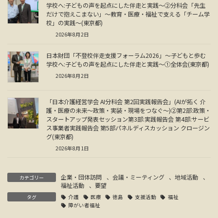
学校へ:子どもの声を起点にした伴走と実践～②分科会「先生
だけで抱えこまない」～教育・医療・福祉で支える「チーム学
校」の実践～(東京都)
2026年8月2日
日本財団「不登校伴走支援フォーラム2026」～子どもと歩む
学校へ:子どもの声を起点にした伴走と実践～①全体会(東京都)
2026年8月2日
「日本介護経営学会 AI分科会 第2回実践報告会」(AIが拓く 介
護・医療の未来～政策・実装・現場をつなぐ～)②第2部:政策・
スタートアップ発表セッション第3部:実践報告会 第4部:サービ
ス事業者実践報告会 第5部パネルディスカッション クロージン
グ(東京都)
2026年8月1日
企業・団体訪問
、
会議・ミーティング
、
地域活動
、
カテゴリー
福祉活動
、
要望
タグ
介護
医療
徳島
支援活動
福祉
障がい者福祉