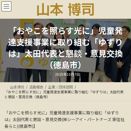
コ
ナ
ン
ビ
テ
ゲ
ン
ー
ツ
シ
「おやこを照らす光に」児童発
へ
ョ
ス
ン
達支援事業に取り組む「ゆずり
キ
に
ッ
移
は」太田代表と懇談・意見交換
プ
動
（徳島市）
最
2025年10月7日
終
更
新
山本博司
活動報告
企業・団体訪問
日
時
「おやこを照らす光に」児童発達支援事業に取り組む「ゆずりは」太田代表
:
と懇談・意見交換（徳島市）
「おやこを照らす光に」児童発達支援事業に取り組む「ゆずり
は」太田代表と懇談・意見交換(㈱シーアイ・パートナーズ 家住社
長らと)(徳島市)】