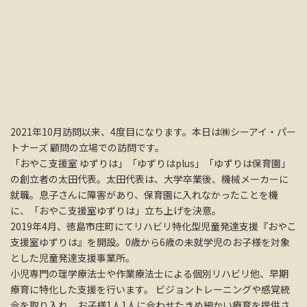
2021年10月訪問以来、4度目になります。本日は㈱シーアイ・パー
トナーズ 顧問の立場での訪問です。
「おやこ支援室 ゆずりは」「ゆずりはplus」「ゆずりは保育園」
の創立者の太田代表。太田代表は、大学卒業後、機械メーカーに
就職。息子さんに障害があり、保育園に入れなかったことを機
に、「おやこ支援室ゆずりは」立ち上げを決意。
2019年4月、徳島市庄町にてリハビリ特化型児童発達支援『おやこ
支援室ゆずりは』を開設。0歳から6歳の未就学児のお子様を対象
とした児童発達支援事業所。
小児専門の理学療法士や作業療法士による個別リハビリ他、早期
療育に特化した支援を行います。 ビジョントレーニングや感覚統
合を取り入れ、お子様1人1人に合わせたきめ細かい療育を提供さ