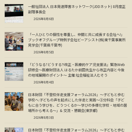
一般社団法人 日本発達障害ネットワーク(JDDネット) 8月度正
副理事長会
2026年8月6日
「一人ひとりの個性を尊重し、仲間と共に成長する会社へ!」
ブックオフグループ特例子会社ビーアシスト(株)東千葉事業所
見学会(千葉県千葉市)
2026年8月5日
「どうなる?どうする?!改正・医療的ケア児支援法」緊急Web
研修会～医療財団法人 はるたか前田先生から改正内容と今後
の地域展開のポイント～ 主催:社会福祉法人むそう
2026年8月4日
日本財団「不登校伴走支援フォーラム2026」～子どもと歩む
学校へ:子どもの声を起点にした伴走と実践～③分科会「子ど
もに合う学びを、どうつくるか～学びの多様化学校・地域の居
場所から考える～」& 交流・懇親会(東京都)
2026年8月3日
日本財団「不登校伴走支援フォーラム2026」～子どもと歩む