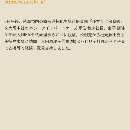
https://yuzu-reha.jp/
6日午後、徳島市内の障害児特化型認可保育園「ゆずりは保育園」
を大阪本社の ㈱シーアイ・パートナーズ 家住 教志社長、金子 訓隆
NPO法人HIKARI 代表理事らと共に視察。公明党から地元藤田真由
美徳島市議と訪問。太田恵理子代表(株)≪ハビリテ社長≫らと子育
て支援等で懇談・意見交換しました。