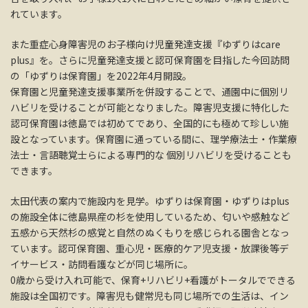
れています。
また重症心身障害児のお子様向け児童発達支援『ゆずりはcare
plus』を。さらに児童発達支援と認可保育園を目指した今回訪問
の「ゆずりは保育園」を2022年4月開設。
保育園と児童発達支援事業所を併設することで、通園中に個別リ
ハビリを受けることが可能となりました。障害児支援に特化した
認可保育園は徳島では初めてであり、全国的にも極めて珍しい施
設となっています。保育園に通っている間に、理学療法士・作業療
法士・言語聴覚士らによる専門的な 個別リハビリを受けることも
できます。
太田代表の案内で施設内を見学。ゆずりは保育園・ゆずりはplus
の施設全体に徳島県産の杉を使用しているため、匂いや感触など
五感から天然杉の感覚と自然のぬくもりを感じられる園舎となっ
ています。認可保育園、重心児・医療的ケア児支援・放課後等デ
イサービス・訪問看護などが同じ場所に。
0歳から受け入れ可能で、保育+リハビリ+看護がトータルでできる
施設は全国初です。障害児も健常児も同じ場所での生活は、イン