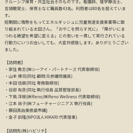
クルーシブ保育・共生社会そのものです。看護師、理学療法士、
言語聴覚士、保育士など職員数43名。利用者は80名を超えていま
す。
短期間に情熱をもってエネルギッシュに児童発達支援事業等に取
り組まれている太田さん。「おやこを照らす光に」「障がいにま
つわる絶望を希望に変える」との思いを一貫して実行されている
行動力にいつお会いしても、大変共感致します。ありがとうござい
ました。
【訪問者】
・家住 教志(㈱シーアイ・パートナーズ 代表取締役)
・山本 博司(同社 顧問:元参議院議員)
・本田 信親(同社 専務取締役)
・谷部 有彦(同社 執行役員 品質管理部長)
・下鳥 洋樹(㈱Reno/㈱Reno Wellness 代表取締役)
・江本 尚子(㈱フューチャージニアス 執行役員)
・藤田真由美徳島市議}
・金子 訓隆(NPO法人HIKARI 代表理事)
【訪問先(株)ハビリテ】