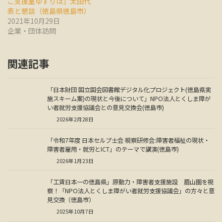
こ支援室ゆずりは」太田代
表と懇談（徳島県徳島市）
2021年10月29日
企業・団体訪問
関連記事
「日本財団 国立国会図書館デジタル化プロジェクト(徳島県実
施スキーム案)の現状と今後について」NPO法人とくしま障が
い者就労支援協議会との意見交換会(徳島市)
2026年2月28日
「令和7年度 日本セルプ士会 視察研修会:障害者福祉の現状・
障害者雇用・就労とICT」のテーマで講演(徳島市)
2026年1月23日
「工賃日本一の徳島県」原動力・障害者支援施設 眉山園を視
察！「NPO法人とくしま障がい者就労支援協議会」の方々と意
見交換（徳島市）
2025年10月7日