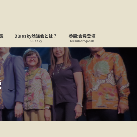
説
Bluesky勉強会とは？
参風:会員登壇
Bluesky
MemberSpeak
説