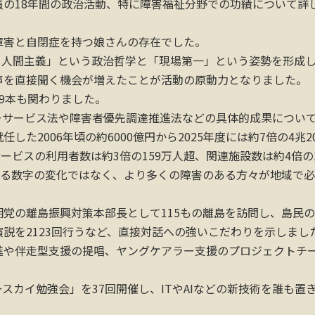
18年間の政治活動、特に障害福祉分野での功績について詳し
害と自閉症を持つ娘さんの存在でした。
も人間主義」という政治哲学と「現場第一」という姿勢を形成
声を直接聞く機会が増えたことが活動の原動力となりました。
9本も関わりました。
レーサービス法や障害者優先調達推進法などの具体的成果につい
た2006年頃の約6000億円から2025年度には約7倍の4兆2
ービスの利用者数は約3倍の159万人超、関連施設数は約4倍の
なる数字の変化ではなく、より多くの障害のある方々が地域で
党の離島振興対策本部長として115もの離島を訪問し、島民
説を2123回行うなど、直接対話への強いこだわりを示しまし
や伴走型支援の提唱、ヤングケアラー支援のプロジェクトチ
ースカイ勉強会」を37回開催し、ITやAIなどの新技術を誰も