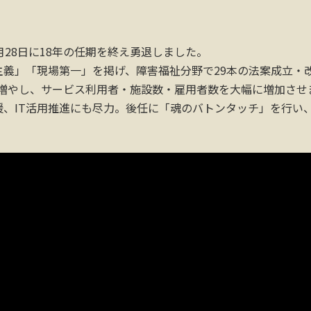
28日に18年の任期を終え勇退しました。
義」「現場第一」を掲げ、障害福祉分野で29本の法案成立・
に増やし、サービス利用者・施設数・雇用者数を大幅に増加させ
IT活用推進にも尽力。後任に「魂のバトンタッチ」を行い、