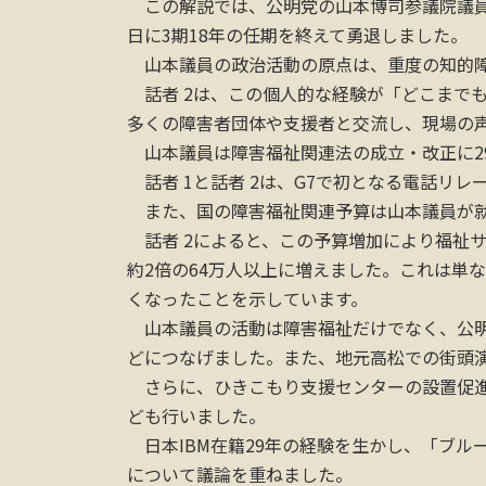
この解説では、公明党の山本博司参議院議員の
日に3期18年の任期を終えて勇退しました。
山本議員の政治活動の原点は、重度の知的障
話者 2は、この個人的な経験が「どこまで
多くの障害者団体や支援者と交流し、現場の
山本議員は障害福祉関連法の成立・改正に2
話者 1と話者 2は、G7で初となる電話リ
また、国の障害福祉関連予算は山本議員が就任し
話者 2によると、この予算増加により福祉サ
約2倍の64万人以上に増えました。これは単
くなったことを示しています。
山本議員の活動は障害福祉だけでなく、公明
どにつなげました。また、地元高松での街頭演
さらに、ひきこもり支援センターの設置促進
ども行いました。
日本IBM在籍29年の経験を生かし、「ブル
について議論を重ねました。