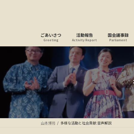
コ
ナ
ン
ビ
テ
ゲ
ン
ー
ツ
シ
ごあいさつ
活動報告
国会議事録
へ
ョ
Greeting
Activity Report
Parliament
ス
ン
キ
に
ッ
移
プ
動
山本博司
多様な活動と社会貢献:音声解説