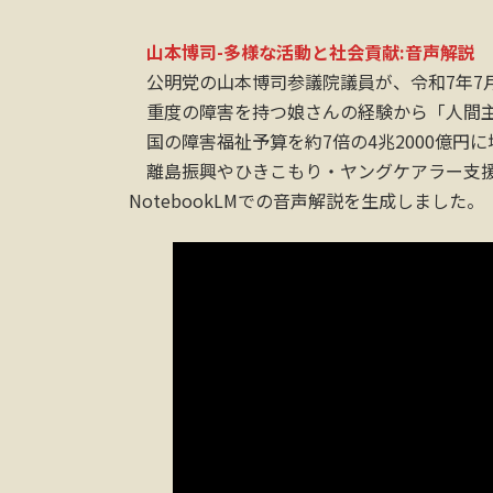
山本博司-多様な活動と社会貢献:音声解説
公明党の山本博司参議院議員が、令和7年7月
重度の障害を持つ娘さんの経験から「人間主
国の障害福祉予算を約7倍の4兆2000億円
離島振興やひきこもり・ヤングケアラー支援、
NotebookLMでの音声解説を生成しました。