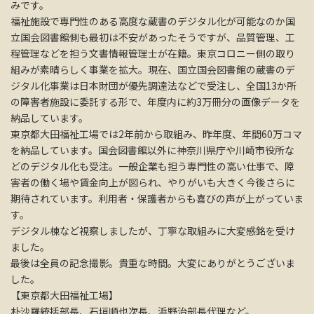
みです。
福祉施設で専門性のある高度な蔵書のデジタル化が可能なのか国
立国会図書館側も最初は不安があったそうですが、品質管理、工
程管理などを担う文書情報管理士が在籍。東京コロニー側の取り
組みが素晴らしく事業を拡大。現在、国立国会図書館の蔵書のデ
ジタル化事業は日本財団が優先調達法などで受注し、全国13か所
の障害者施設に委託する形で、年度内に約3万冊分の画像データを
納品しています。
東京都大田福祉工場では2年前から取組み、昨年度、年間60万コマ
を納品しています。国会図書館以外に神奈川県庁や川崎市役所な
どのデジタル化も受注。一般企業も担う専門性の高い仕事で、障
害者の働く場や賃金向上が図られ、やりがいも大きく今後さらに
期待されています。利用者・保護者からも喜びの声が上がっていま
す。
デジタル棟など視察しましたが、丁寧な取組みに大変感銘を受け
ました。
最後は全員の記念撮影。貴重な時間。大変にありがとうございま
した。
【東京都大田福祉工場】
朴沙羅統括部長、石垣順也次長、浜野治部長代理など。