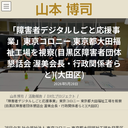
コ
ナ
ン
ビ
テ
ゲ
ン
ー
ツ
シ
「障害者デジタルしごと応援事
へ
ョ
ス
ン
業」東京コロニー 東京都大田福
キ
に
ッ
移
祉工場を視察(目黒区障害者団体
プ
動
懇話会 渥美会長・行政関係者ら
と)(大田区)
最
2026年5月28日
終
更
新
山本博司
活動報告
DX化プロジェクト
日
時
「障害者デジタルしごと応援事業」東京コロニー 東京都大田福祉工場を視察
:
(目黒区障害者団体懇話会 渥美会長・行政関係者らと)(大田区)
28日夕方 社会福祉法人 東京コロニー 東京都大田福祉工場を目黒区