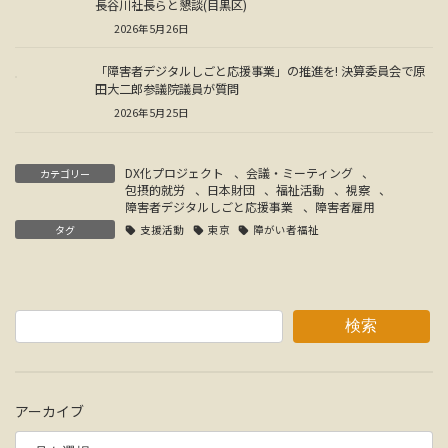
長谷川社長らと懇談(目黒区)
2026年5月26日
「障害者デジタルしごと応援事業」の推進を! 決算委員会で原
田大二郎参議院議員が質問
2026年5月25日
DX化プロジェクト
、
会議・ミーティング
、
カテゴリー
包摂的就労
、
日本財団
、
福祉活動
、
視察
、
障害者デジタルしごと応援事業
、
障害者雇用
タグ
支援活動
東京
障がい者福祉
検索
アーカイブ