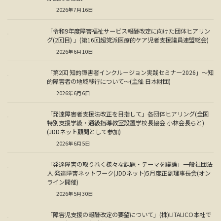
2026年7月16日
「令和9年度障害福祉サービス報酬改定に向けた団体ヒアリン
グ(2回目) 」(第16回超党派医療的ケア児者支援議員連盟総会)
2026年6月10日
「第2回 知的障害者インクルージョン実践セミナー2026」～知
的障害者の地域移行について～(主催 日本財団)
2026年6月6日
「発達障害者支援法改正を目指して」各団体ヒアリング(全国
特別支援学級・通級指導教室設置学校長協会 小林会長らと)
(JDDネット顧問として参加)
2026年6月5日
「発達障害の取り巻く様々な課題・テーマを議論」一般社団法
人 発達障害ネットワーク(JDDネット)5月度正副理事長会(オン
ライン開催)
2026年5月30日
「障害児支援の報酬改定の要望について」(株)LITALICO本社で