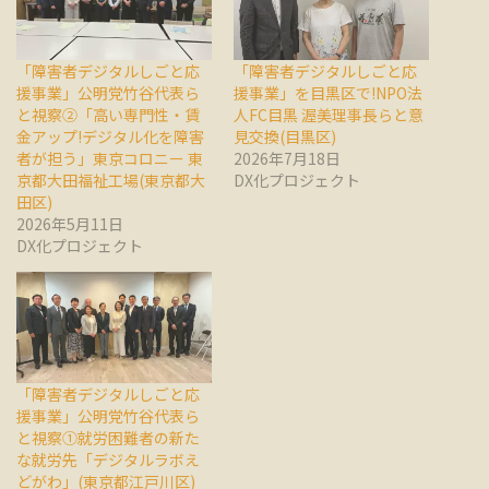
「障害者デジタルしごと応
「障害者デジタルしごと応
援事業」公明党竹谷代表ら
援事業」を目黒区で!NPO法
と視察②「高い専門性・賃
人FC目黒 渥美理事長らと意
金アップ!デジタル化を障害
見交換(目黒区)
者が担う」東京コロニー 東
2026年7月18日
京都大田福祉工場(東京都大
DX化プロジェクト
田区)
2026年5月11日
DX化プロジェクト
「障害者デジタルしごと応
援事業」公明党竹谷代表ら
と視察①就労困難者の新た
な就労先「デジタルラボえ
どがわ」(東京都江戸川区)