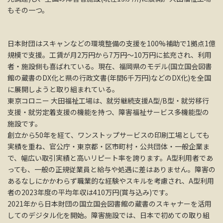
もその一つ。
日本財団はスキャンなどの環境整備の支援を100%補助で1拠点1億
規模で支援。工賃が月2万円から7万円～10万円に拡充され、利用
者・施設側も喜ばれている。現在、福岡県のモデル(国立国会図書
館の蔵書のDX化と県の行政文書(年間6千万円)などのDX化)を全国
に展開しようと取り組まれている。
東京コロニー 大田福祉工場は、就労継続支援A型/B型・就労移行
支援・就労定着支援の機能を持つ、障害福祉サービス多機能型の
施設です。
創立から50年を経て、ワンストップサービスの印刷工場としても
実績を重ね、官公庁・東京都・区市町村・公共団体・一般企業ま
で、幅広い取引実績と高いリピート率を誇ります。A型利用者であ
っても、一般の正規従業員と給与や処遇に差はありません。障害の
あるなしにかかわらず職業的な経験やスキルを考慮され、A型利用
者の2023年度の平均年収は410万円(賞与込み)です。
2021年から日本財団の国立国会図書館の蔵書のスキャナーを活用
してのデジタル化を開始。障害施設では、日本で初めての取り組