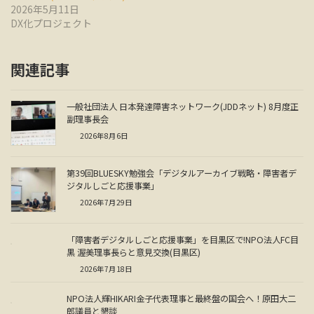
2026年5月11日
DX化プロジェクト
関連記事
一般社団法人 日本発達障害ネットワーク(JDDネット) 8月度正
副理事長会
2026年8月6日
第39回BLUESKY勉強会「デジタルアーカイブ戦略・障害者デ
ジタルしごと応援事業」
2026年7月29日
「障害者デジタルしごと応援事業」を目黒区で!NPO法人FC目
黒 渥美理事長らと意見交換(目黒区)
2026年7月18日
NPO法人輝HIKARI金子代表理事と最終盤の国会へ！原田大二
郎議員と懇談