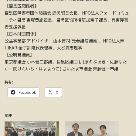
【目黒区関係者】
目黒区障害者団体懇話会 渥美昭美会長、NPO法人フォードコミュ
ニティ目黒 吉塚晋施設長、目黒区役所櫻庭加奈子課長、有吉障害
者支援課長
【日本財団関係】
公益事業部 アドバイザー 山本博司(元参議院議員)、NPO法人輝
HIKARI金子訓隆代表理事、大谷貴志理事
【公明党議員】
東京都議会 小林健二都議、目黒区議団 (川原のぶあき・佐藤ゆた
か・関けんいち・はまようこ) さいたま市議会 斉藤健一市議
共有:
Facebook
X
関連