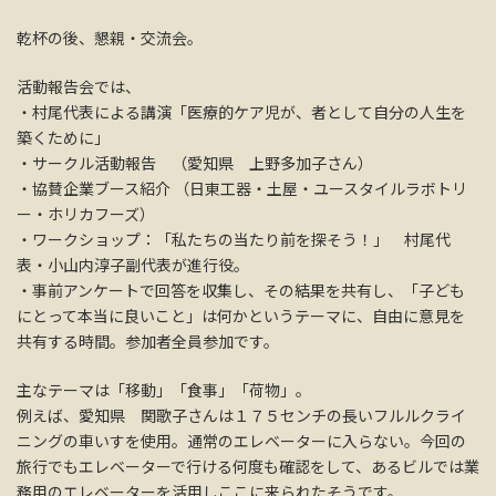
乾杯の後、懇親・交流会。
活動報告会では、
・村尾代表による講演「医療的ケア児が、者として自分の人生を
築くために」
・サークル活動報告 （愛知県 上野多加子さん）
・協賛企業ブース紹介 （日東工器・土屋・ユースタイルラボトリ
ー・ホリカフーズ）
・ワークショップ：「私たちの当たり前を探そう！」 村尾代
表・小山内淳子副代表が進行役。
・事前アンケートで回答を収集し、その結果を共有し、「子ども
にとって本当に良いこと」は何かというテーマに、自由に意見を
共有する時間。参加者全員参加です。
主なテーマは「移動」「食事」「荷物」。
例えば、愛知県 関歌子さんは１７５センチの長いフルルクライ
ニングの車いすを使用。通常のエレベーターに入らない。今回の
旅行でもエレベーターで行ける何度も確認をして、あるビルでは業
務用のエレベーターを活用しここに来られたそうです。