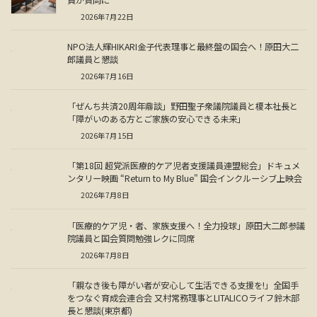
2026年7月22日
NPO法人輝HIKARI金子代表理事と最終盤の国会へ！原田大二
郎議員と懇談
2026年7月16日
「ぜんち共済20周年鼎談」野田聖子衆議院議員と榎本社長と
「障がいのある方とご家族の安心できる未来」
2026年7月15日
「第18回 超党派医療的ケア児者支援議員連盟総会」ドキュメ
ンタリー映画 “Return to My Blue" 国会インクルーシブ上映会
2026年7月8日
「医療的ケア児・者、家族支援へ！全力投球」原田大二郎参議
院議員と国会質問勉強レクに同席
2026年7月8日
「親なき後も障がい者が安心して生活できる支援を!」全国手
をつなぐ育成会連合会 又村常務理事とLITALICOライフ鈴木部
長と懇談(東京都)