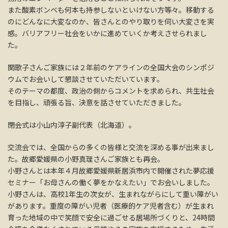
また酸素ボンベも何本も持参しないといけない方等々。移動する
のにどんなに大変なのか、皆さんとのやり取りを伺い大変さを実
感。バリアフリー社会をいかに進めていくか考えさせられまし
た。
関歌子さんご家族には２年前のケアラインの全国大会のシンポジ
ウムでお会いして懇談させていただいています。
そのテーマの都度、政治の側からコメントを求められ、共生社会
を目指し、頑張る旨、決意を話させていただきました。
閉会式は小山内淳子副代表（北海道）。
交流会では、全国からの多くの皆様と交流を深める事が出来まし
た。故郷愛媛県の小野真理さんご家族とも再会。
小野さんとは本年４月故郷愛媛県新居浜市内で開催された夢応援
セミナー「お母さんの働く夢をかなえたい」でお会いしました。
小野さんは、高校1年生の次女が、生まれながらにして重い障がい
があります。重度の障がい児者（医療的ケア児者含む）が生まれ
育った地域の中で笑顔で安全に過ごせる居場所づくりと、24時間