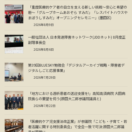
「重度医療的ケア者の自立を支える新しい挑戦～安心と希望の
砦～「グループホームあおぞら すみだ」「レスパイトハウスや
まぼうしすみだ」オープニングセレモニー」(墨田区)
2026年8月9日
一般社団法人 日本発達障害ネットワーク(JDDネット) 8月度正
副理事長会
2026年8月6日
第39回BLUESKY勉強会「デジタルアーカイブ戦略・障害者デ
ジタルしごと応援事業」
2026年7月29日
「地方における透析患者の送迎支援を!」高知高須病院 大田病
院長らの要望を伺う(原田大二郎参議院議員と)
2026年7月22日
「医療的ケア児支援法改正案」が参議院「こども・子育て・若
者活躍に関する特別委員会」で全会一致で可決:原田大二郎議
員が質問に