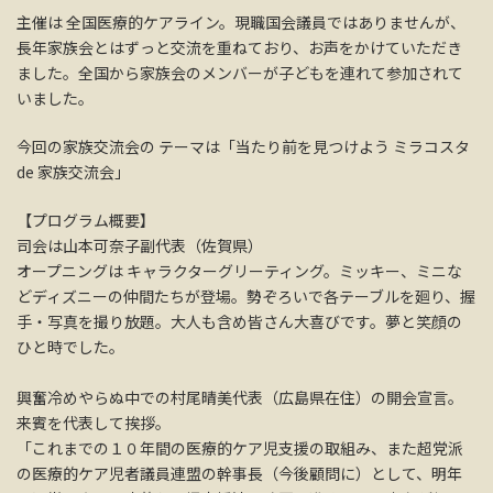
主催は 全国医療的ケアライン。現職国会議員ではありませんが、
長年家族会とはずっと交流を重ねており、お声をかけていただき
ました。全国から家族会のメンバーが子どもを連れて参加されて
いました。
今回の家族交流会の テーマは「当たり前を見つけよう ミラコスタ
de 家族交流会」
【プログラム概要】
司会は山本可奈子副代表（佐賀県）
オープニングは キャラクターグリーティング。ミッキー、ミニな
どディズニーの仲間たちが登場。勢ぞろいで各テーブルを廻り、握
手・写真を撮り放題。大人も含め皆さん大喜びです。夢と笑顔の
ひと時でした。
興奮冷めやらぬ中での村尾晴美代表（広島県在住）の開会宣言。
来賓を代表して挨拶。
「これまでの１０年間の医療的ケア児支援の取組み、また超党派
の医療的ケア児者議員連盟の幹事長（今後顧問に）として、明年