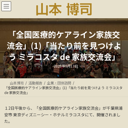
コ
ナ
ン
ビ
テ
ゲ
ン
ー
ツ
シ
へ
ョ
「全国医療的ケアライン家族交
ス
ン
流会」(1)「当たり前を見つけよ
キ
に
ッ
移
う ミラコスタ de 家族交流会」
プ
動
最
2025年9月13日
終
更
新
日
山本博司
活動報告
企業・団体訪問
時
:
「全国医療的ケアライン家族交流会」(1)「当たり前を見つけよう ミラコスタ
de 家族交流会」
１2日午後から、「全国医療的ケアライン家族交流会」が千葉県浦
安市 東京ディズニーシー・ホテルミラコスタにて、開催されまし
た。