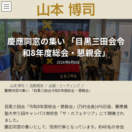
コ
ナ
ン
ビ
テ
ゲ
ン
ー
ツ
シ
へ
ョ
ス
ン
慶應同窓の集い 「目黒三田会令
キ
に
和8年度総会・懇親会」
ッ
移
プ
動
最
2026年6月6日
終
更
新
日
時
:
山本博司
活動報告
会議・ミーティング
慶應同窓の集い 「目黒三田会令和8年度総会・懇親会」
目黒三田会「令和8年度総会・懇親会」(乃村会長)が6日昼、慶應義
塾大学三田キャンパス南校舎「ザ・カフェテリア」にて開催され
ました。
慶応同窓の集いとして、恒例行事となっています。約40名の参加