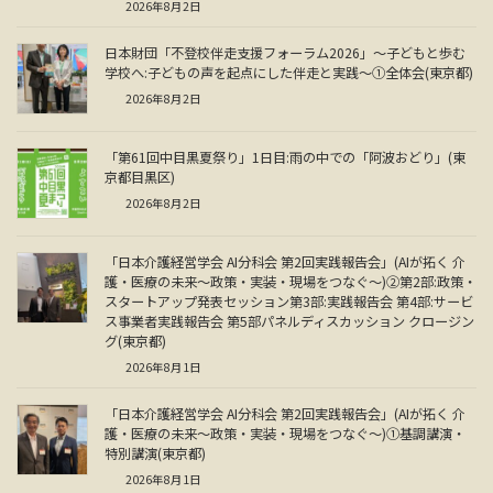
2026年8月2日
日本財団「不登校伴走支援フォーラム2026」～子どもと歩む
学校へ:子どもの声を起点にした伴走と実践～①全体会(東京都)
2026年8月2日
「第61回中目黒夏祭り」1日目:雨の中での「阿波おどり」(東
京都目黒区)
2026年8月2日
「日本介護経営学会 AI分科会 第2回実践報告会」(AIが拓く 介
護・医療の未来～政策・実装・現場をつなぐ～)②第2部:政策・
スタートアップ発表セッション第3部:実践報告会 第4部:サービ
ス事業者実践報告会 第5部パネルディスカッション クロージン
グ(東京都)
2026年8月1日
「日本介護経営学会 AI分科会 第2回実践報告会」(AIが拓く 介
護・医療の未来～政策・実装・現場をつなぐ～)①基調講演・
特別講演(東京都)
2026年8月1日