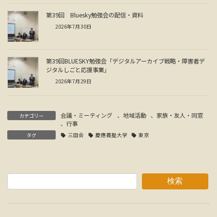
第39回 Bluesky勉強会の配信・資料
2026年7月30日
第39回BLUESKY勉強会「デジタルアーカイブ戦略・障害者デ
ジタルしごと応援事業」
2026年7月29日
会議・ミーティング
、
地域活動
、
家族・友人・同窓
カテゴリー
、
行事
タグ
三田会
慶應義塾大学
東京
検索