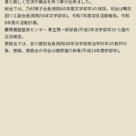
者と親しく交流の機会を持つ事が出来ました。
総会では、乃村博子会長(昭和60年度文学部卒)の挨拶。司会は鴨志
田リエ副会長(昭和56年文学部卒)。令和7年度収支活動報告。令和
8年度の活動計画。
慶應義塾塾員センター 栗生賢一郎部長(平成3年法学部卒)から塾の
近況報告。
懇親会では、安川健前会長(昭和48年法学部政治学科卒)の乾杯の
後、懇親。懇親会の司会は猪野雄介幹事(平成14年商学部卒)。