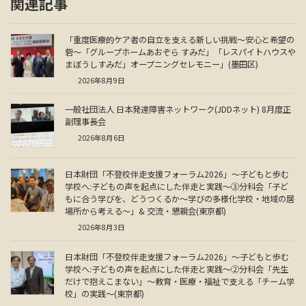
関連記事
「重度医療的ケア者の自立を支える新しい挑戦～安心と希望の
砦～「グループホームあおぞら すみだ」「レスパイトハウスや
まぼうしすみだ」オープニングセレモニー」(墨田区)
2026年8月9日
一般社団法人 日本発達障害ネットワーク(JDDネット) 8月度正
副理事長会
2026年8月6日
日本財団「不登校伴走支援フォーラム2026」～子どもと歩む
学校へ:子どもの声を起点にした伴走と実践～③分科会「子ど
もに合う学びを、どうつくるか～学びの多様化学校・地域の居
場所から考える～」& 交流・懇親会(東京都)
2026年8月3日
日本財団「不登校伴走支援フォーラム2026」～子どもと歩む
学校へ:子どもの声を起点にした伴走と実践～②分科会「先生
だけで抱えこまない」～教育・医療・福祉で支える「チーム学
校」の実践～(東京都)