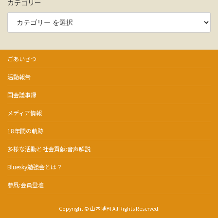
カテゴリー
ごあいさつ
活動報告
国会議事録
メディア情報
18年間の軌跡
多様な活動と社会貢献:音声解説
Bluesky勉強会とは？
参風:会員登壇
Copyright © 山本博司 All Rights Reserved.