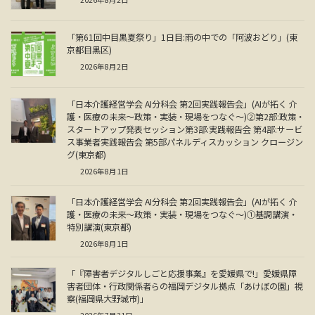
「第61回中目黒夏祭り」1日目:雨の中での「阿波おどり」(東
京都目黒区)
2026年8月2日
「日本介護経営学会 AI分科会 第2回実践報告会」(AIが拓く 介
護・医療の未来～政策・実装・現場をつなぐ～)②第2部:政策・
スタートアップ発表セッション第3部:実践報告会 第4部:サービ
ス事業者実践報告会 第5部パネルディスカッション クロージン
グ(東京都)
2026年8月1日
「日本介護経営学会 AI分科会 第2回実践報告会」(AIが拓く 介
護・医療の未来～政策・実装・現場をつなぐ～)①基調講演・
特別講演(東京都)
2026年8月1日
「『障害者デジタルしごと応援事業』を愛媛県で!」愛媛県障
害者団体・行政関係者らの福岡デジタル拠点「あけぼの園」視
察(福岡県大野城市)」