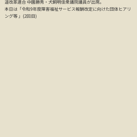
道改革連合 中園勝秀・犬飼明佳衆議院議員が出席。
本日は「令和9年度障害福祉サービス報酬改定に向けた団体ヒアリ
ング等 」(2回目)