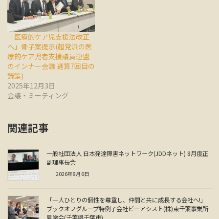
「医療的ケア児支援法改正
へ」骨子案提示(超党派の医
療的ケア児者支援議員連盟
のインナー会議:通算7回目の
議論)
2025年12月3日
会議・ミーティング
関連記事
一般社団法人 日本発達障害ネットワーク(JDDネット) 8月度正
副理事長会
2026年8月6日
「一人ひとりの個性を尊重し、仲間と共に成長する会社へ!」
ブックオフグループ特例子会社ビーアシスト(株)東千葉事業所
見学会(千葉県千葉市)