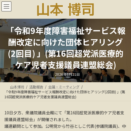
コ
ナ
ン
ビ
テ
ゲ
ン
ー
ツ
シ
「令和9年度障害福祉サービス報
へ
ョ
ス
ン
酬改定に向けた団体ヒアリング
キ
に
ッ
移
(2回目) 」(第16回超党派医療的
プ
動
ケア児者支援議員連盟総会)
最
2026年6月11日
終
更
新
山本博司
活動報告
会議・ミーティング
日
時
「令和9年度障害福祉サービス報酬改定に向けた団体ヒアリング(2回目) 」(第
:
16回超党派医療的ケア児者支援議員連盟総会)
10日夕方、衆議院議員会館にて「第16回超党派医療的ケア児者支
援議員連盟総会」が開催されました。
議連顧問として参加。公明党から竹谷としこ代表(参議院議員)、中