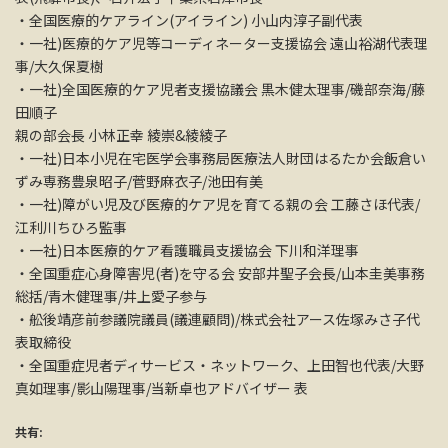
・全国医療的ケアライン(アイライン) 小山内淳子副代表
・一社)医療的ケア児等コーディネーター支援協会 遠山裕湖代表理
事/大久保夏樹
・一社)全国医療的ケア児者支援協議会 黒木健太理事/磯部奈海/藤
田順子
親の部会長 小林正幸 綾崇&綾綾子
・一社)日本小児在宅医学会事務局医療法人財団はるたか会飯倉い
ずみ専務豊泉昭子/菅野麻衣子/池田有美
・一社)障がい児及び医療的ケア児を育てる親の会 工藤さほ代表/
江利川ちひろ監事
・一社)日本医療的ケア看護職員支援協会 下川和洋理事
・全国重症心身障害児(者)を守る会 安部井聖子会長/山本圭美事務
総括/青木健理事/井上愛子参与
・舩後靖彦前参議院議員(議連顧問)/株式会社アース佐塚みさ子代
表取締役
・全国重症児者ディサービス・ネットワーク、上田智也代表/大野
真如理事/影山陽理事/当新卓也アドバイザー 表
共有: