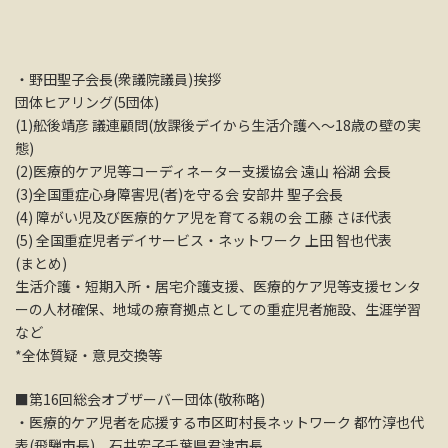
・野田聖子会長(衆議院議員)挨拶
団体ヒアリング(5団体)
(1)舩後靖彦 議連顧問(放課後デイから⽣活介護へ〜18歳の壁の実
態)
(2)医療的ケア児等コーディネーター⽀援協会 遠⼭ 裕湖 会長
(3)全国重症⼼⾝障害児(者)を守る会 安部井 聖⼦会長
(4) 障がい児及び医療的ケア児を育てる親の会 ⼯藤 さほ代表
(5) 全国重症児者デイサービス・ネットワーク 上⽥ 智也代表
(まとめ)
生活介護・短期入所・居宅介護支援、医療的ケア児等支援センタ
ーの人材確保、地域の療育拠点としての重症児者施設、生涯学習
など
*全体質疑・意見交換等
■第16回総会オブザーバー団体(敬称略)
・医療的ケア児者を応援する市区町村長ネットワーク 都竹淳也代
表(飛騨市長)、石井宏子千葉県君津市長