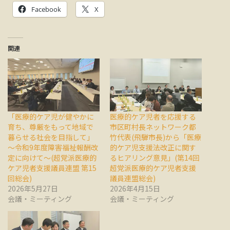
Facebook
X
関連
「医療的ケア児が健やかに
医療的ケア児者を応援する
育ち、尊厳をもって地域で
市区町村長ネットワーク都
暮らせる社会を目指して」
竹代表(飛騨市長)から「医療
～令和9年度障害福祉報酬改
的ケア児支援法改正に関す
定に向けて～(超党派医療的
るヒアリング意見」(第14回
ケア児者⽀援議員連盟 第15
超党派医療的ケア児者支援
回総会)
議員連盟総会)
2026年5月27日
2026年4月15日
会議・ミーティング
会議・ミーティング