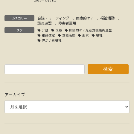
2026年7月31日
会議・ミーティング
、
医療的ケア
、
福祉活動
、
カテゴリー
議員連盟
、
障害者雇用
タグ
介護
医療
医療的ケア児者支援議員連盟
報酬改定
支援活動
東京
福祉
障がい者福祉
検索
アーカイブ