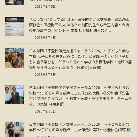
2026年8月5日
「どうなる?どうする?!改正・医療的ケア児支援法」緊急Web
研修会～医療財団法人 はるたか前田先生から改正内容と今後
の地域展開のポイント～ 主催:社会福祉法人むそう
2026年8月4日
日本財団「不登校伴走支援フォーラム2026」～子どもと歩む
学校へ:子どもの声を起点にした伴走と実践～③分科会「子ど
もに合う学びを、どうつくるか～学びの多様化学校・地域の居
場所から考える～」& 交流・懇親会(東京都)
2026年8月3日
日本財団「不登校伴走支援フォーラム2026」～子どもと歩む
学校へ:子どもの声を起点にした伴走と実践～②分科会「先生
だけで抱えこまない」～教育・医療・福祉で支える「チーム学
校」の実践～(東京都)
2026年8月2日
日本財団「不登校伴走支援フォーラム2026」～子どもと歩む
学校へ:子どもの声を起点にした伴走と実践～①全体会(東京都)
2026年8月2日