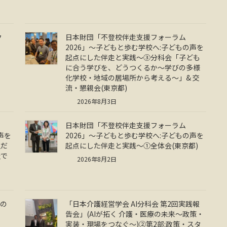
ク
日本財団「不登校伴走支援フォーラム
2026」～子どもと歩む学校へ:子どもの声を
起点にした伴走と実践～③分科会「子ども
に合う学びを、どうつくるか～学びの多様
化学校・地域の居場所から考える～」& 交
流・懇親会(東京都)
2026年8月3日
日本財団「不登校伴走支援フォーラム
声を
2026」～子どもと歩む学校へ:子どもの声を
生だ
起点にした伴走と実践～①全体会(東京都)
祉で
2026年8月2日
での
「日本介護経営学会 AI分科会 第2回実践報
告会」(AIが拓く 介護・医療の未来～政策・
実装・現場をつなぐ～)②第2部:政策・スタ