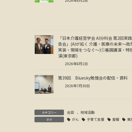
2026年8月2日
「日本介護経営学会 AI分科会 第2回実
告会」(AIが拓く 介護・医療の未来～政
実装・現場をつなぐ～)①基調講演・特
演(東京都)
2026年8月1日
第39回 Bluesky勉強会の配信・資料
2026年7月30日
会談
、
地域活動
カテゴリー
がん
子育て支援
愛媛
東
タグ