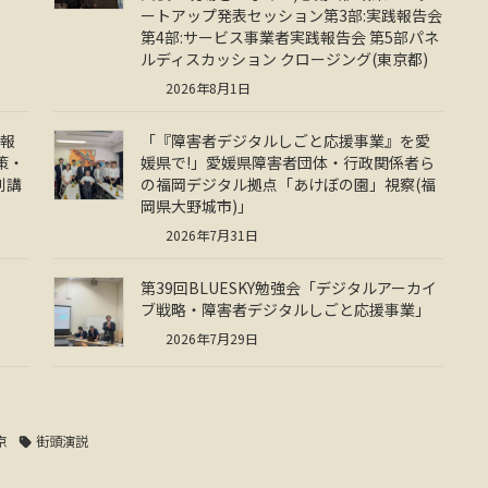
ートアップ発表セッション第3部:実践報告会
第4部:サービス事業者実践報告会 第5部パネ
ルディスカッション クロージング(東京都)
2026年8月1日
践報
「『障害者デジタルしごと応援事業』を愛
策・
媛県で!」愛媛県障害者団体・行政関係者ら
別講
の福岡デジタル拠点「あけぼの園」視察(福
岡県大野城市)」
2026年7月31日
第39回BLUESKY勉強会「デジタルアーカイ
ブ戦略・障害者デジタルしごと応援事業」
2026年7月29日
京
街頭演説