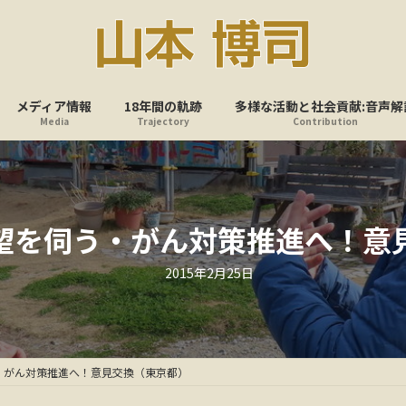
メディア情報
18年間の軌跡
多様な活動と社会貢献:音声解
Media
Trajectory
Contribution
望を伺う・がん対策推進へ！意
最
2015年2月25日
終
更
新
日
時
:
・がん対策推進へ！意見交換（東京都）