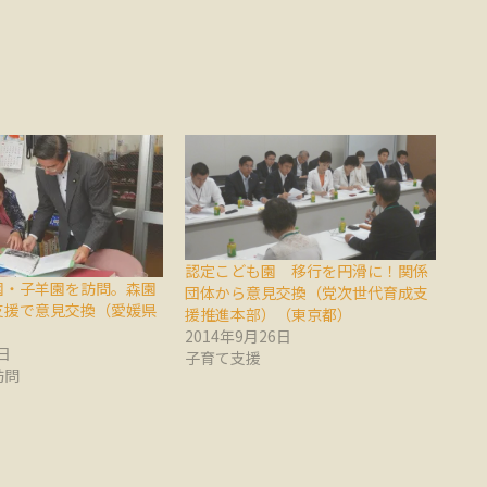
認定こども園 移行を円滑に！関係
園・子羊園を訪問。森園
団体から意見交換（党次世代育成支
支援で意見交換（愛媛県
援推進本部）（東京都）
2014年9月26日
日
子育て支援
訪問