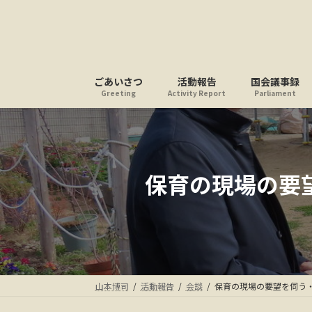
コ
ナ
ン
ビ
テ
ゲ
ン
ー
ツ
シ
ごあいさつ
活動報告
国会議事録
へ
ョ
Greeting
Activity Report
Parliament
ス
ン
キ
に
ッ
移
プ
動
保育の現場の要
山本博司
活動報告
会談
保育の現場の要望を伺う