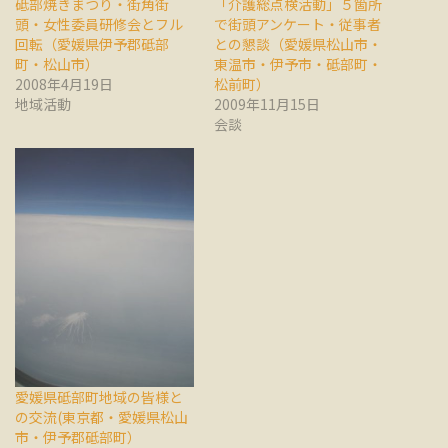
砥部焼きまつり・街角街
「介護総点検活動」５箇所
頭・女性委員研修会とフル
で街頭アンケート・従事者
回転（愛媛県伊予郡砥部
との懇談（愛媛県松山市・
町・松山市）
東温市・伊予市・砥部町・
2008年4月19日
松前町）
地域活動
2009年11月15日
会談
愛媛県砥部町地域の皆様と
の交流(東京都・愛媛県松山
市・伊予郡砥部町）