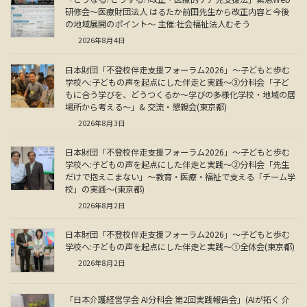
研修会～医療財団法人 はるたか前田先生から改正内容と今後
の地域展開のポイント～ 主催:社会福祉法人むそう
2026年8月4日
日本財団「不登校伴走支援フォーラム2026」～子どもと歩む
学校へ:子どもの声を起点にした伴走と実践～③分科会「子ど
もに合う学びを、どうつくるか～学びの多様化学校・地域の居
場所から考える～」& 交流・懇親会(東京都)
2026年8月3日
日本財団「不登校伴走支援フォーラム2026」～子どもと歩む
学校へ:子どもの声を起点にした伴走と実践～②分科会「先生
だけで抱えこまない」～教育・医療・福祉で支える「チーム学
校」の実践～(東京都)
2026年8月2日
日本財団「不登校伴走支援フォーラム2026」～子どもと歩む
学校へ:子どもの声を起点にした伴走と実践～①全体会(東京都)
2026年8月2日
「日本介護経営学会 AI分科会 第2回実践報告会」(AIが拓く 介