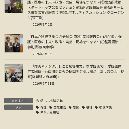
護・医療の未来～政策・実装・現場をつなぐ～)②第2部:政策・
スタートアップ発表セッション第3部:実践報告会 第4部:サービ
ス事業者実践報告会 第5部パネルディスカッション クロージン
グ(東京都)
2026年8月1日
「日本介護経営学会 AI分科会 第2回実践報告会」(AIが拓く 介
護・医療の未来～政策・実装・現場をつなぐ～)①基調講演・
特別講演(東京都)
2026年8月1日
「『障害者デジタルしごと応援事業』を愛媛県で!」愛媛県障
害者団体・行政関係者らの福岡デジタル拠点「あけぼの園」視
察(福岡県大野城市)」
2026年7月31日
会談
、
地域活動
カテゴリー
タグ
介護
国政報告
愛媛
福祉
街頭演説
障がい者福祉