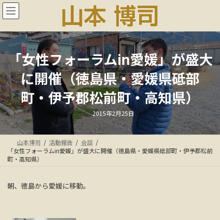
コ
ナ
ン
ビ
テ
ゲ
ン
ー
ツ
シ
へ
ョ
「女性フォーラムin愛媛」が盛大
ス
ン
に開催（徳島県・愛媛県砥部
キ
に
ッ
移
町・伊予郡松前町・高知県）
プ
動
最
2015年2月25日
終
更
新
日
山本博司
活動報告
会談
時
:
「女性フォーラムin愛媛」が盛大に開催（徳島県・愛媛県砥部町・伊予郡松前
町・高知県）
朝、徳島から愛媛に移動。