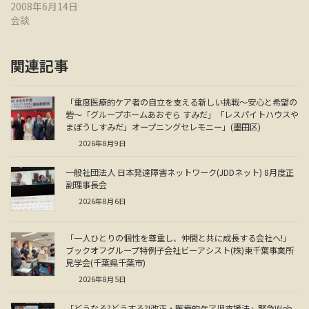
2008年6月14日
会談
関連記事
「重度医療的ケア者の自立を支える新しい挑戦～安心と希望の
砦～「グループホームあおぞら すみだ」「レスパイトハウスや
まぼうしすみだ」オープニングセレモニー」(墨田区)
2026年8月9日
一般社団法人 日本発達障害ネットワーク(JDDネット) 8月度正
副理事長会
2026年8月6日
「一人ひとりの個性を尊重し、仲間と共に成長する会社へ!」
ブックオフグループ特例子会社ビーアシスト(株)東千葉事業所
見学会(千葉県千葉市)
2026年8月5日
「どうなる?どうする?!改正・医療的ケア児支援法」緊急Web