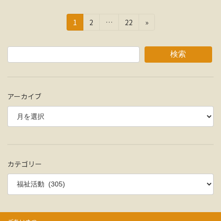
投
固
固
固
1
2
…
22
»
定
定
定
稿
ペ
ペ
ペ
の
ー
ー
ー
検索
ジ
ジ
ジ
ペ
ー
アーカイブ
ジ
送
り
カテゴリー