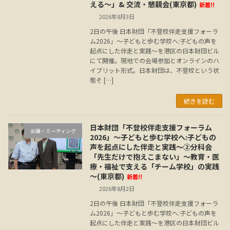
える～」& 交流・懇親会(東京都)
新着!!
2026年8月3日
2日の午後 日本財団「不登校伴走支援フォーラ
ム2026」～子どもと歩む学校へ:子どもの声を
起点にした伴走と実践～を港区の日本財団ビル
にて開催。現地での会場参加とオンラインのハ
イブリット形式。日本財団は、不登校という状
態そ […]
続きを読む
日本財団「不登校伴走支援フォーラム
会議・ミーティング
2026」～子どもと歩む学校へ:子どもの
声を起点にした伴走と実践～②分科会
「先生だけで抱えこまない」～教育・医
療・福祉で支える「チーム学校」の実践
～(東京都)
新着!!
2026年8月2日
2日の午後 日本財団「不登校伴走支援フォーラ
ム2026」～子どもと歩む学校へ:子どもの声を
起点にした伴走と実践～を港区の日本財団ビル