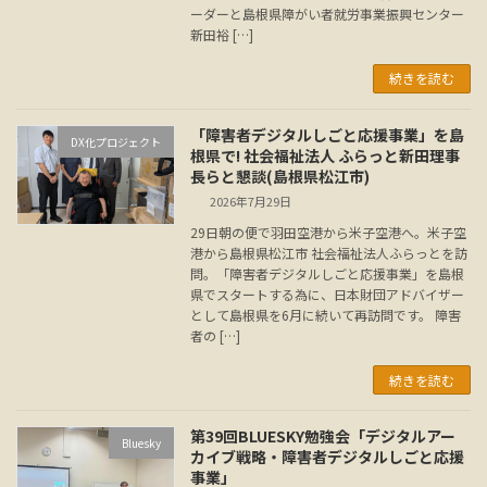
ーダーと島根県障がい者就労事業振興センター
新田裕 […]
続きを読む
「障害者デジタルしごと応援事業」を島
DX化プロジェクト
根県で! 社会福祉法人 ふらっと新田理事
長らと懇談(島根県松江市)
2026年7月29日
29日朝の便で羽田空港から米子空港へ。米子空
港から島根県松江市 社会福祉法人ふらっとを訪
問。「障害者デジタルしごと応援事業」を島根
県でスタートする為に、日本財団アドバイザー
として島根県を6月に続いて再訪問です。 障害
者の […]
続きを読む
第39回BLUESKY勉強会「デジタルアー
Bluesky
カイブ戦略・障害者デジタルしごと応援
事業」