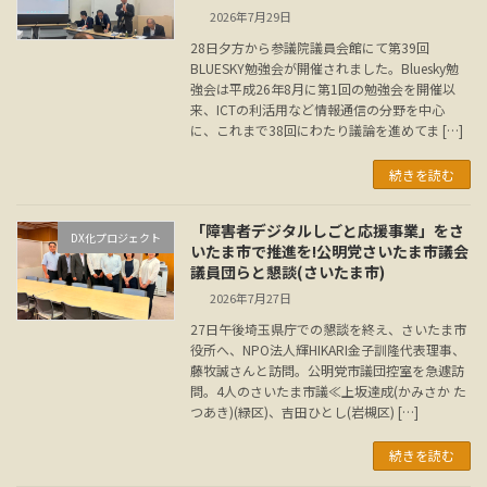
2026年7月29日
28日夕方から参議院議員会館にて第39回
BLUESKY勉強会が開催されました。Bluesky勉
強会は平成26年8月に第1回の勉強会を開催以
来、ICTの利活用など情報通信の分野を中心
に、これまで38回にわたり議論を進めてま […]
続きを読む
「障害者デジタルしごと応援事業」をさ
DX化プロジェクト
いたま市で推進を!公明党さいたま市議会
議員団らと懇談(さいたま市)
2026年7月27日
27日午後埼玉県庁での懇談を終え、さいたま市
役所へ、NPO法人輝HIKARI金子訓隆代表理事、
藤牧誠さんと訪問。公明党市議団控室を急遽訪
問。4人のさいたま市議≪上坂達成(かみさか た
つあき)(緑区)、吉田ひとし(岩槻区) […]
続きを読む