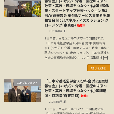
報告会」(AIが拓く 介護・医療の未来～
政策・実装・現場をつなぐ～)②第2部:政
策・スタートアップ発表セッション第3
部:実践報告会 第4部:サービス事業者実践
報告会 第5部パネルディスカッション ク
ロージング(東京都)
新着!!
2026年8月1日
1日午前、目黒区アルコタワーで開催された
「日本介護経営学会 AI分科会 第2回実践報告
会」(AIが拓く 介護・医療の未来～政策・実装・
現場をつなぐ～)に出席しました。日本介護経営
学会の事務局長の(株)やさしい手 香取幹社 […]
続きを読む
「日本介護経営学会 AI分科会 第2回実践
DX化プロジェクト
報告会」(AIが拓く 介護・医療の未来～
政策・実装・現場をつなぐ～)①基調講
演・特別講演(東京都)
新着!!
2026年8月1日
1日午前、目黒区アルコタワーで開催された
「日本介護経営学会 AI分科会 第2回実践報告