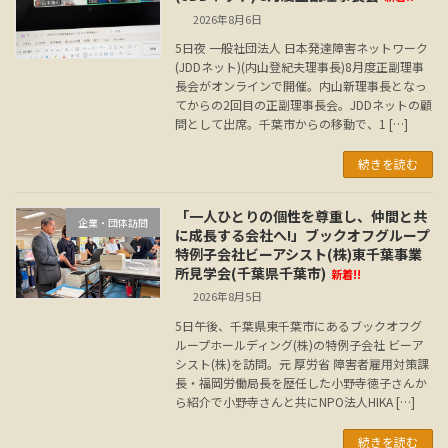
2026年8月6日
5日夜 一般社団法人 日本発達障害ネットワーク
(JDDネット)(内山登紀夫理事長)8月度正副理事
長会がオンラインで開催。内山新理事長となっ
てからの2回目の正副理事長会。JDDネットの顧
問として出席。千葉市からの移動で、1 […]
続きを読む
「一人ひとりの個性を尊重し、仲間と共
企業・団体訪問
に成長する会社へ!」ブックオフグループ
特例子会社ビーアシスト(株)東千葉事業
所見学会(千葉県千葉市)
新着!!
2026年8月5日
5日午後、千葉県東千葉市にあるブックオフグ
ループホールディング(株)の特例子会社 ビーア
シスト(株)を訪問。元 厚労省 障害者雇用対策課
長・福岡労働局長を歴任した小野寺徳子さんか
ら紹介で小野寺さんと共にNPO法人HIKA […]
続きを読む