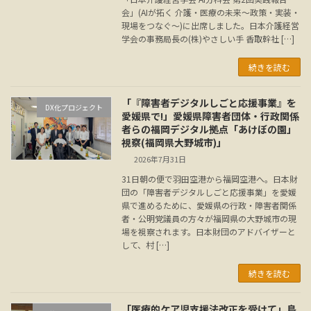
会」(AIが拓く 介護・医療の未来～政策・実装・
現場をつなぐ～)に出席しました。日本介護経営
学会の事務局長の(株)やさしい手 香取幹社 […]
続きを読む
「『障害者デジタルしごと応援事業』を
DX化プロジェクト
愛媛県で!」愛媛県障害者団体・行政関係
者らの福岡デジタル拠点「あけぼの園」
視察(福岡県大野城市)」
2026年7月31日
31日朝の便で羽田空港から福岡空港へ。日本財
団の「障害者デジタルしごと応援事業」を愛媛
県で進めるために、愛媛県の行政・障害者関係
者・公明党議員の方々が福岡県の大野城市の現
場を視察されます。日本財団のアドバイザーと
して、村 […]
続きを読む
「医療的ケア児支援法改正を受けて」島