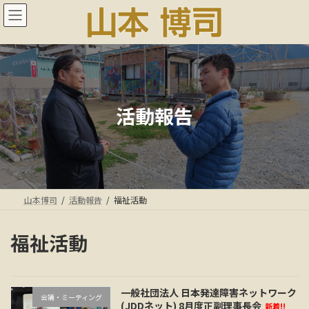
コ
ナ
ン
ビ
テ
ゲ
ン
ー
ツ
シ
へ
ョ
ス
ン
キ
に
活動報告
ッ
移
プ
動
山本博司
活動報告
福祉活動
福祉活動
一般社団法人 日本発達障害ネットワーク
会議・ミーティング
(JDDネット) 8月度正副理事長会
新着!!