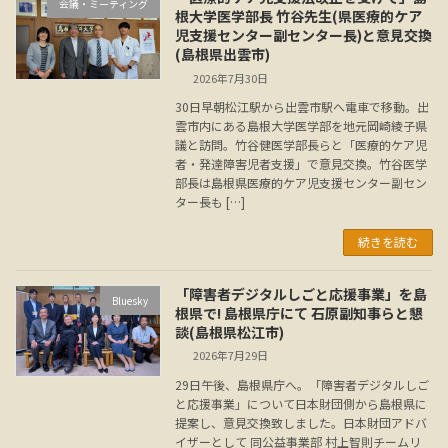
会議・ミーティング
根大学医学部長 竹谷先生(県医療的ケア
児支援センター副センター長)と意見交換
(島根県出雲市)
2026年7月30日
30日早朝松江駅から出雲市駅へ電車で移動。出
雲市内にある島根大学医学部を地元岡崎綾子県
議と訪問。竹谷健医学部長らと「医療的ケア児
者・発達障害児者支援」で意見交換。竹谷医学
部長は島根県医療的ケア児支援センター副セン
ター長も […]
続きを読む
「障害者デジタルしごと応援事業」を島
Bluesky
根県で! 島根県庁にて 石原副知事らと懇
談(島根県松江市)
2026年7月29日
29日午後、島根県庁へ。「障害者デジタルしご
と応援事業」について日本財団側から島根県に
提案し、意見交換致しました。日本財団アドバ
イザーとして 同公益事業部 村上智則チームリ