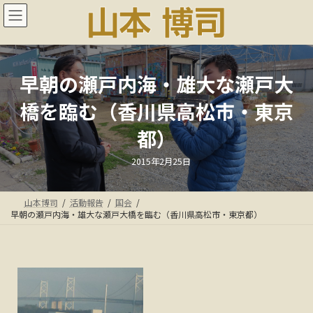
コ
ナ
ン
ビ
テ
ゲ
ン
ー
ツ
シ
へ
ョ
早朝の瀬戸内海・雄大な瀬戸大
ス
ン
橋を臨む（香川県高松市・東京
キ
に
ッ
移
都）
プ
動
最
2015年2月25日
終
更
新
日
山本博司
活動報告
国会
時
:
早朝の瀬戸内海・雄大な瀬戸大橋を臨む（香川県高松市・東京都）