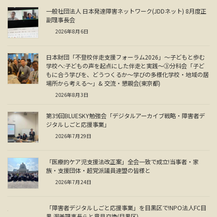
一般社団法人 日本発達障害ネットワーク(JDDネット) 8月度正
副理事長会
2026年8月6日
日本財団「不登校伴走支援フォーラム2026」～子どもと歩む
学校へ:子どもの声を起点にした伴走と実践～③分科会「子ど
もに合う学びを、どうつくるか～学びの多様化学校・地域の居
場所から考える～」& 交流・懇親会(東京都)
2026年8月3日
第39回BLUESKY勉強会「デジタルアーカイブ戦略・障害者デ
ジタルしごと応援事業」
2026年7月29日
「医療的ケア児支援法改正案」全会一致で成立!当事者・家
族・支援団体・超党派議員連盟の皆様と
2026年7月24日
「障害者デジタルしごと応援事業」を目黒区で!NPO法人FC目
黒 渥美理事長らと意見交換(目黒区)