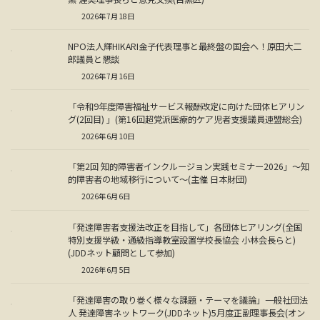
2026年7月18日
NPO法人輝HIKARI金子代表理事と最終盤の国会へ！原田大二
郎議員と懇談
2026年7月16日
「令和9年度障害福祉サービス報酬改定に向けた団体ヒアリン
グ(2回目) 」(第16回超党派医療的ケア児者支援議員連盟総会)
2026年6月10日
「第2回 知的障害者インクルージョン実践セミナー2026」～知
的障害者の地域移行について～(主催 日本財団)
2026年6月6日
「発達障害者支援法改正を目指して」各団体ヒアリング(全国
特別支援学級・通級指導教室設置学校長協会 小林会長らと)
(JDDネット顧問として参加)
2026年6月5日
「発達障害の取り巻く様々な課題・テーマを議論」一般社団法
人 発達障害ネットワーク(JDDネット)5月度正副理事長会(オン