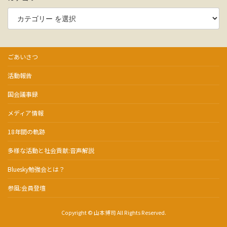
ごあいさつ
活動報告
国会議事録
メディア情報
18年間の軌跡
多様な活動と社会貢献:音声解説
Bluesky勉強会とは？
参風:会員登壇
Copyright © 山本博司 All Rights Reserved.