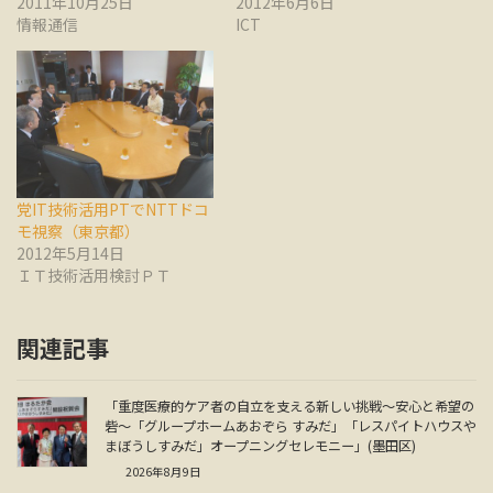
2011年10月25日
2012年6月6日
情報通信
ICT
党IT技術活用PTでNTTドコ
モ視察（東京都）
2012年5月14日
ＩＴ技術活用検討ＰＴ
関連記事
「重度医療的ケア者の自立を支える新しい挑戦～安心と希望の
砦～「グループホームあおぞら すみだ」「レスパイトハウスや
まぼうしすみだ」オープニングセレモニー」(墨田区)
2026年8月9日