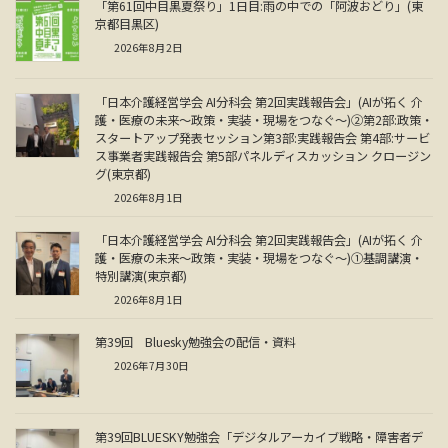
「第61回中目黒夏祭り」1日目:雨の中での「阿波おどり」(東
京都目黒区)
2026年8月2日
「日本介護経営学会 AI分科会 第2回実践報告会」(AIが拓く 介
護・医療の未来～政策・実装・現場をつなぐ～)②第2部:政策・
スタートアップ発表セッション第3部:実践報告会 第4部:サービ
ス事業者実践報告会 第5部パネルディスカッション クロージン
グ(東京都)
2026年8月1日
「日本介護経営学会 AI分科会 第2回実践報告会」(AIが拓く 介
護・医療の未来～政策・実装・現場をつなぐ～)①基調講演・
特別講演(東京都)
2026年8月1日
第39回 Bluesky勉強会の配信・資料
2026年7月30日
第39回BLUESKY勉強会「デジタルアーカイブ戦略・障害者デ