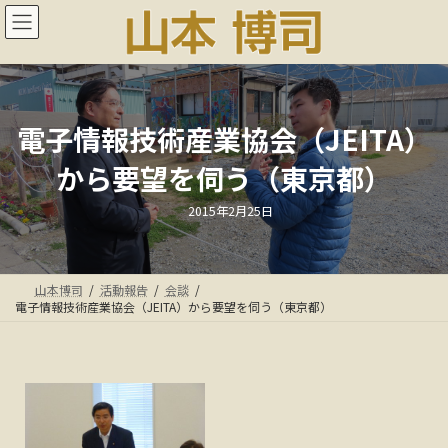
コ
ナ
ン
ビ
テ
ゲ
ン
ー
ツ
シ
へ
ョ
ス
ン
電子情報技術産業協会（JEITA）
キ
に
から要望を伺う（東京都）
ッ
移
プ
動
最
2015年2月25日
終
更
新
日
時
:
山本博司
活動報告
会談
電子情報技術産業協会（JEITA）から要望を伺う（東京都）