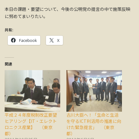
本日の課題・要望について、今後の公明党の提言の中で施策反映
に努めてまいりたい。
共有:
Facebook
X
関連
平成２４年度税制改正要望
古川大臣へ！「生命と生活
ヒアリング【IT・エレクト
を守るICT利活用の推進に向
ロニクス産業】 （東京
けた緊急提言」 （東京
都）
都）