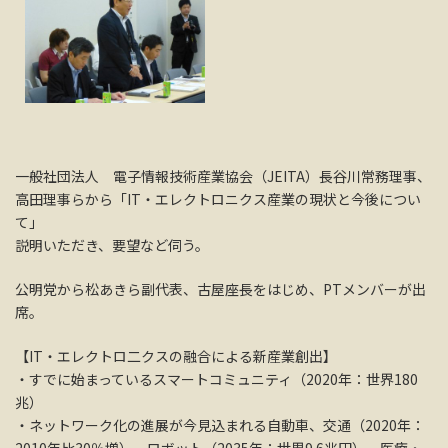
一般社団法人 電子情報技術産業協会（JEITA）長谷川常務理事、
高田理事らから「IT・エレクトロニクス産業の現状と今後につい
て」
説明いただき、要望など伺う。
公明党から松あきら副代表、古屋座長をはじめ、PTメンバーが出
席。
【IT・エレクトロ二クスの融合による新産業創出】
・すでに始まっているスマートコミュニティ（2020年：世界180
兆）
・ネットワーク化の進展が今見込まれる自動車、交通（2020年：
2010年比30％増）、ロボット（2035年：世界9.6兆円）、医療・