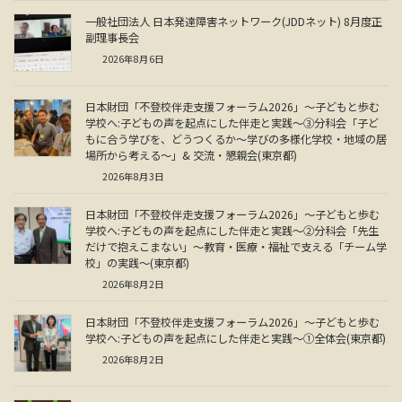
一般社団法人 日本発達障害ネットワーク(JDDネット) 8月度正
副理事長会
2026年8月6日
日本財団「不登校伴走支援フォーラム2026」～子どもと歩む
学校へ:子どもの声を起点にした伴走と実践～③分科会「子ど
もに合う学びを、どうつくるか～学びの多様化学校・地域の居
場所から考える～」& 交流・懇親会(東京都)
2026年8月3日
日本財団「不登校伴走支援フォーラム2026」～子どもと歩む
学校へ:子どもの声を起点にした伴走と実践～②分科会「先生
だけで抱えこまない」～教育・医療・福祉で支える「チーム学
校」の実践～(東京都)
2026年8月2日
日本財団「不登校伴走支援フォーラム2026」～子どもと歩む
学校へ:子どもの声を起点にした伴走と実践～①全体会(東京都)
2026年8月2日