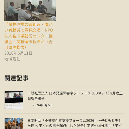
「農福連携の取組み・障が
い者就労で意見交換」NPO
法人香川県就労センター協
議会 高橋理事長らと（香
川県高松市）
2016年6月11日
地域活動
関連記事
一般社団法人 日本発達障害ネットワーク(JDDネット) 8月度正
副理事長会
2026年8月6日
日本財団「不登校伴走支援フォーラム2026」～子どもと歩む
学校へ:子どもの声を起点にした伴走と実践～③分科会「子ど