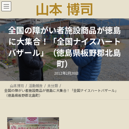
コ
ナ
ン
ビ
テ
ゲ
ン
ー
ツ
シ
全国の障がい者施設商品が徳島
へ
ョ
ス
ン
に大集合！「全国ナイスハート
キ
に
ッ
移
バザール」（徳島県板野郡北島
プ
動
町）
最
2012年2月20日
終
更
新
山本博司
活動報告
未分類
日
時
全国の障がい者施設商品が徳島に大集合！「全国ナイスハートバザール」
:
（徳島県板野郡北島町）