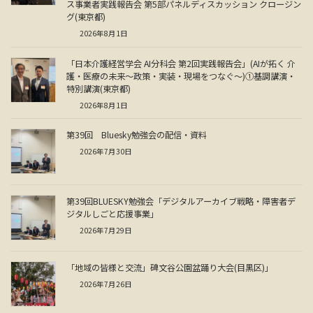
ス事業者実践報告会 第5部パネルディスカッション クロージン
グ(東京都)
2026年8月1日
「日本介護経営学会 AI分科会 第2回実践報告会」(AIが拓く 介
護・医療の未来～政策・実装・現場をつなぐ～)①基調講演・
特別講演(東京都)
2026年8月1日
第39回 Bluesky勉強会の配信・資料
2026年7月30日
第39回BLUESKY勉強会「デジタルアーカイブ戦略・障害者デ
ジタルしごと応援事業」
2026年7月29日
「地域の皆様と交流」碑文谷公園盆踊り大会(目黒区)」
2026年7月26日