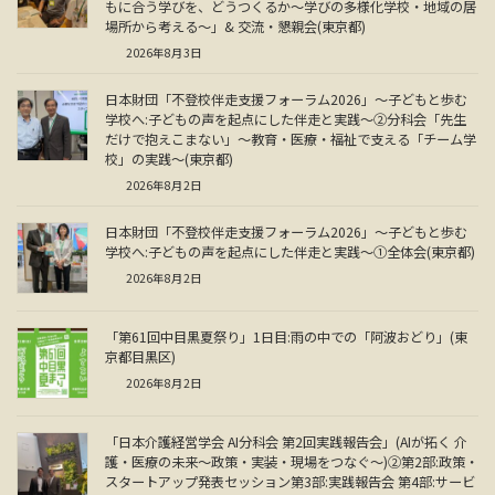
もに合う学びを、どうつくるか～学びの多様化学校・地域の居
場所から考える～」& 交流・懇親会(東京都)
2026年8月3日
日本財団「不登校伴走支援フォーラム2026」～子どもと歩む
学校へ:子どもの声を起点にした伴走と実践～②分科会「先生
だけで抱えこまない」～教育・医療・福祉で支える「チーム学
校」の実践～(東京都)
2026年8月2日
日本財団「不登校伴走支援フォーラム2026」～子どもと歩む
学校へ:子どもの声を起点にした伴走と実践～①全体会(東京都)
2026年8月2日
「第61回中目黒夏祭り」1日目:雨の中での「阿波おどり」(東
京都目黒区)
2026年8月2日
「日本介護経営学会 AI分科会 第2回実践報告会」(AIが拓く 介
護・医療の未来～政策・実装・現場をつなぐ～)②第2部:政策・
スタートアップ発表セッション第3部:実践報告会 第4部:サービ