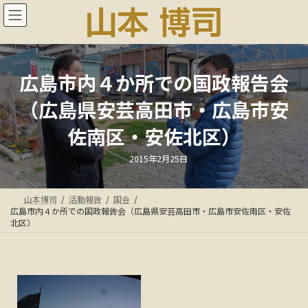
コ
ナ
ン
ビ
テ
ゲ
ン
ー
ツ
シ
へ
ョ
広島市内４か所での国政報告会
ス
ン
（広島県安芸高田市・広島市安
キ
に
ッ
移
佐南区・安佐北区）
プ
動
最
2015年2月25日
終
更
新
日
山本博司
活動報告
国会
時
:
広島市内４か所での国政報告会（広島県安芸高田市・広島市安佐南区・安佐
北区）