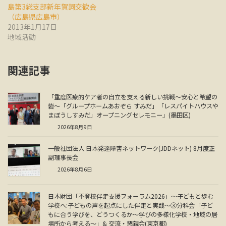
島第3総支部新年賀詞交歓会
（広島県広島市）
2013年1月17日
地域活動
関連記事
「重度医療的ケア者の自立を支える新しい挑戦～安心と希望の
砦～「グループホームあおぞら すみだ」「レスパイトハウスや
まぼうしすみだ」オープニングセレモニー」(墨田区)
2026年8月9日
一般社団法人 日本発達障害ネットワーク(JDDネット) 8月度正
副理事長会
2026年8月6日
日本財団「不登校伴走支援フォーラム2026」～子どもと歩む
学校へ:子どもの声を起点にした伴走と実践～③分科会「子ど
もに合う学びを、どうつくるか～学びの多様化学校・地域の居
場所から考える～」& 交流・懇親会(東京都)