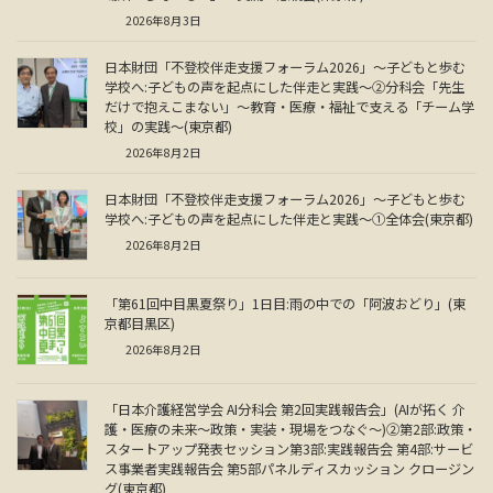
2026年8月3日
日本財団「不登校伴走支援フォーラム2026」～子どもと歩む
学校へ:子どもの声を起点にした伴走と実践～②分科会「先生
だけで抱えこまない」～教育・医療・福祉で支える「チーム学
校」の実践～(東京都)
2026年8月2日
日本財団「不登校伴走支援フォーラム2026」～子どもと歩む
学校へ:子どもの声を起点にした伴走と実践～①全体会(東京都)
2026年8月2日
「第61回中目黒夏祭り」1日目:雨の中での「阿波おどり」(東
京都目黒区)
2026年8月2日
「日本介護経営学会 AI分科会 第2回実践報告会」(AIが拓く 介
護・医療の未来～政策・実装・現場をつなぐ～)②第2部:政策・
スタートアップ発表セッション第3部:実践報告会 第4部:サービ
ス事業者実践報告会 第5部パネルディスカッション クロージン
グ(東京都)