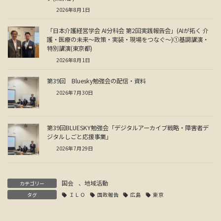
2026年8月1日
「日本介護経営学会 AI分科会 第2回実践報告会」(AIが拓く 介
護・医療の未来～政策・実装・現場をつなぐ～)①基調講演・
特別講演(東京都)
2026年8月1日
第39回 Bluesky勉強会の配信・資料
2026年7月30日
第39回BLUESKY勉強会「デジタルアーカイブ戦略・障害者デ
ジタルしごと応援事業」
2026年7月29日
国会
、
地域活動
カテゴリー
タグ
ＩＬＯ
国政報告
広島
東京