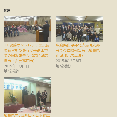
関連
J１優勝サンフレッチェ広島
広島県山県郡北広島町支部
の練習場のある安芸高田市
会での国政報告会（広島県
での国政報告会（広島県広
山県郡北広島町）
島市・安芸高田市）
2015年12月8日
2015年12月7日
地域活動
地域活動
広島県内8カ所目・公明党広