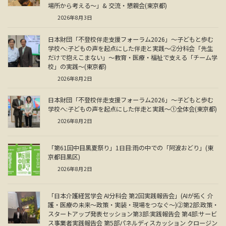
場所から考える～」& 交流・懇親会(東京都)
2026年8月3日
日本財団「不登校伴走支援フォーラム2026」～子どもと歩む
学校へ:子どもの声を起点にした伴走と実践～②分科会「先生
だけで抱えこまない」～教育・医療・福祉で支える「チーム学
校」の実践～(東京都)
2026年8月2日
日本財団「不登校伴走支援フォーラム2026」～子どもと歩む
学校へ:子どもの声を起点にした伴走と実践～①全体会(東京都)
2026年8月2日
「第61回中目黒夏祭り」1日目:雨の中での「阿波おどり」(東
京都目黒区)
2026年8月2日
「日本介護経営学会 AI分科会 第2回実践報告会」(AIが拓く 介
護・医療の未来～政策・実装・現場をつなぐ～)②第2部:政策・
スタートアップ発表セッション第3部:実践報告会 第4部:サービ
ス事業者実践報告会 第5部パネルディスカッション クロージン