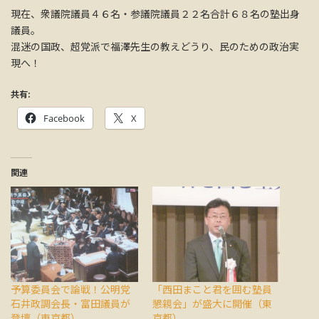
現在、衆議院議員４６名・参議院議員２２名合計６８名の塾出身
議員。
混迷の国政、超党派で福澤先生の教えどうり、民のための政治実
現へ！
共有:
Facebook
X
関連
予算委員会で論戦！公明党
「西田まこと君を囲む塾員
石井政調会長・富田議員が
懇親会」が盛大に開催（東
登壇（東京都）
京都）