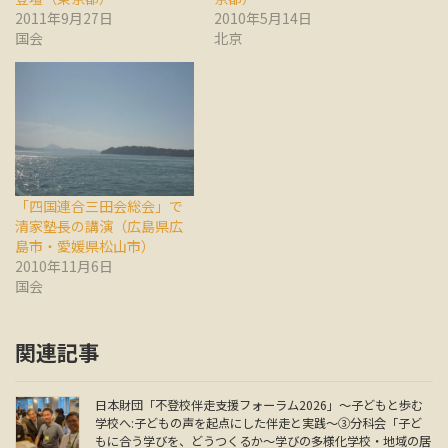
2011年9月27日
2010年5月14日
国会
北京
「四国連合三田会総会」で
清家塾長の講演（広島県広
島市・愛媛県松山市）
2010年11月6日
国会
関連記事
日本財団「不登校伴走支援フォーラム2026」～子どもと歩む
学校へ:子どもの声を起点にした伴走と実践～③分科会「子ど
もに合う学びを、どうつくるか～学びの多様化学校・地域の居