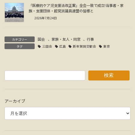
「医療的ケア児支援法改正案」全会一致で成立!当事者・家
族・支援団体・超党派議員連盟の皆様と
2026年7月24日
国会
、
家族・友人・同窓
、
行事
カテゴリー
タグ
三田会
広島
新年賀詞交歓会
東京
検索
アーカイブ