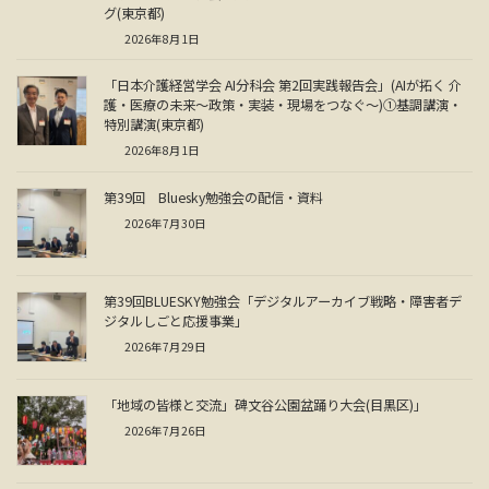
グ(東京都)
2026年8月1日
「日本介護経営学会 AI分科会 第2回実践報告会」(AIが拓く 介
護・医療の未来～政策・実装・現場をつなぐ～)①基調講演・
特別講演(東京都)
2026年8月1日
第39回 Bluesky勉強会の配信・資料
2026年7月30日
第39回BLUESKY勉強会「デジタルアーカイブ戦略・障害者デ
ジタルしごと応援事業」
2026年7月29日
「地域の皆様と交流」碑文谷公園盆踊り大会(目黒区)」
2026年7月26日