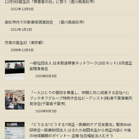
12月9日誕生日「障害者の日」に想う（香川県高松市）
2012年12月9日
高松市内での新春街頭演説会 （香川県高松市）
2012年1月2日
充実の誕生日（東京都）
2009年12月9日
一般社団法人 日本発達障害ネットワーク(JDDネット) 8月度正
副理事長会
2026年8月6日
「一人ひとりの個性を尊重し、仲間と共に成長する会社へ!」
ブックオフグループ特例子会社ビーアシスト(株)東千葉事業所
見学会(千葉県千葉市)
2026年8月5日
「どうなる?どうする?!改正・医療的ケア児支援法」緊急Web
研修会～医療財団法人 はるたか前田先生から改正内容と今後
の地域展開のポイント～ 主催:社会福祉法人むそう