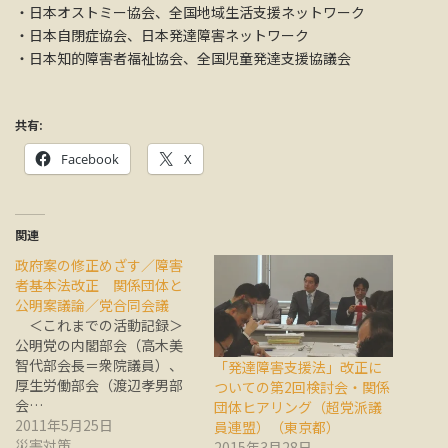
・日本オストミー協会、全国地域生活支援ネットワーク
・日本自閉症協会、日本発達障害ネットワーク
・日本知的障害者福祉協会、全国児童発達支援協議会
共有:
Facebook
X
関連
政府案の修正めざす／障害
者基本法改正 関係団体と
公明案議論／党合同会議
＜これまでの活動記録＞
公明党の内閣部会（高木美
智代部会長＝衆院議員）、
「発達障害支援法」改正に
厚生労働部会（渡辺孝男部
ついての第2回検討会・関係
会…
団体ヒアリング（超党派議
2011年5月25日
員連盟）（東京都）
災害対策
2015年3月28日