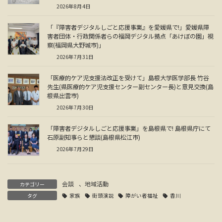
2026年8月4日
「『障害者デジタルしごと応援事業』を愛媛県で!」愛媛県障
害者団体・行政関係者らの福岡デジタル拠点「あけぼの園」視
察(福岡県大野城市)」
2026年7月31日
「医療的ケア児支援法改正を受けて」島根大学医学部長 竹谷
先生(県医療的ケア児支援センター副センター長)と意見交換(島
根県出雲市)
2026年7月30日
「障害者デジタルしごと応援事業」を島根県で! 島根県庁にて
石原副知事らと懇談(島根県松江市)
2026年7月29日
会談
、
地域活動
カテゴリー
タグ
家族
街頭演説
障がい者福祉
香川