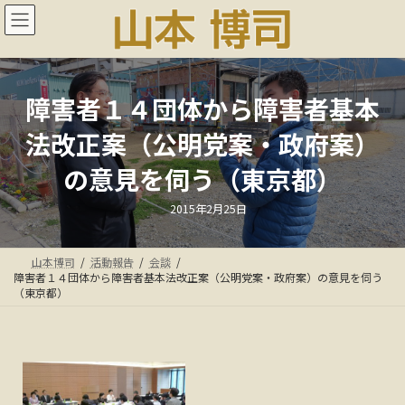
コ
ナ
ン
ビ
テ
ゲ
ン
ー
ツ
シ
へ
ョ
障害者１４団体から障害者基本
ス
ン
法改正案（公明党案・政府案）
キ
に
ッ
移
の意見を伺う（東京都）
プ
動
最
2015年2月25日
終
更
新
日
山本博司
活動報告
会談
時
:
障害者１４団体から障害者基本法改正案（公明党案・政府案）の意見を伺う
（東京都）