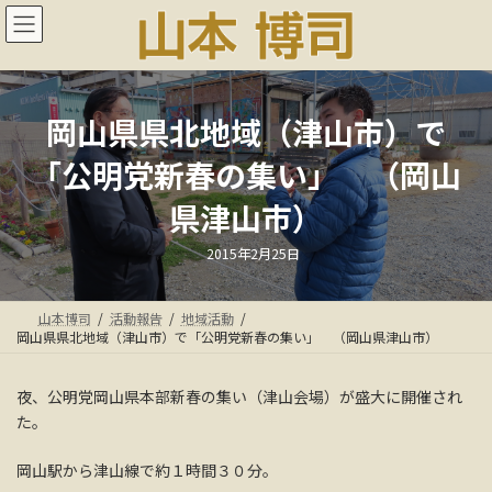
コ
ナ
ン
ビ
テ
ゲ
ン
ー
ツ
シ
へ
ョ
岡山県県北地域（津山市）で
ス
ン
「公明党新春の集い」 （岡山
キ
に
ッ
移
県津山市）
プ
動
最
2015年2月25日
終
更
新
日
山本博司
活動報告
地域活動
時
:
岡山県県北地域（津山市）で「公明党新春の集い」 （岡山県津山市）
夜、公明党岡山県本部新春の集い（津山会場）が盛大に開催され
た。
岡山駅から津山線で約１時間３０分。