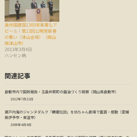
美作国建国1300年事業もア
ピール！第13回公明党新春
の集い（津山会場）（岡山
県津山市）
2013年3月4日
ハンセン病
関連記事
倉敷市内で国政報告・玉島仲買町の醤油づくり視察（岡山県倉敷市）
2012年7月21日
瀬戸内海のジャンヌダルク「鶴姫伝説」を坊ちゃん劇場で鑑賞・感動（愛媛
県伊予市・東温市）
2009年4月4日