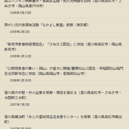
国立ハンセン病療養所・長島愛生園・邑久光明園を訪問（香川県高松市・さ
ぬき市・岡山県瀬戸内市）
2009年3月15日
障がい児の放課後活動「なかよし教室」視察（東京都）
2009年2月2日
「新見市新春政経懇話会」「さぬき三田会」に参加（香川県高松市・岡山県
新見市）
2009年1月12日
「公明党新春の集い：岡山」が盛大に開催/慶應松山三田会・早稲田松山稲門
会合同新年会に参加（岡山県岡山市・愛媛県松山市）
2008年1月19日
香川県の中堅・中小企業を視察・懇談を進める（香川県高松市・さぬき市・
木田郡三木町）
2007年7月3日
香川県庵治町「あじの里地域生活支援センター」を視察（香川県高松市庵治
町）
2007年5月19日