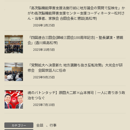
「高次脳機能障害支援法施行前に地方議会の質問で反映を」か
がわ高次脳機能障害支援センター支援コーディネーター松村さ
ん・当事者、家族会 合田会長と懇談(高松市)
2026年1月25日
「四国連合三田会(讃岐三田会100周年記念)・塾長講演・懇親
会」(香川県高松市)
2025年10月5日
「党勢拡大へ決意新た 地方選勝ち抜き反転攻勢」大光会が研
修会 全国世話人に任命
2025年9月25日
魂のバトンタッチ】原田大二郎×山本博司｜一人に寄り添う政
治をつなぐ
2025年7月10日
会談
、
行事
カテゴリー