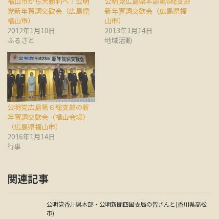
福山市から大勝利へ！公明
公明党広島県本部第6総支部
党新年賀詞交歓会（広島県
新年賀詞交歓会（広島県福
福山市）
山市）
2012年1月10日
2013年1月14日
ふるさと
地域活動
公明党広島第６総支部の新
年賀詞交歓会（福山会場）
（広島県福山市）
2016年1月14日
行事
関連記事
公明党香川県本部・公明新聞四国支局の皆さんと(香川県高松
市)