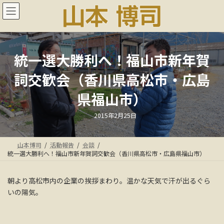
コ
ナ
ン
ビ
テ
ゲ
ン
ー
ツ
シ
へ
ョ
統一選大勝利へ！福山市新年賀
ス
ン
詞交歓会（香川県高松市・広島
キ
に
ッ
移
県福山市）
プ
動
最
2015年2月25日
終
更
新
日
山本博司
活動報告
会談
時
:
統一選大勝利へ！福山市新年賀詞交歓会（香川県高松市・広島県福山市）
朝より高松市内の企業の挨拶まわり。温かな天気で汗が出るぐら
いの陽気。