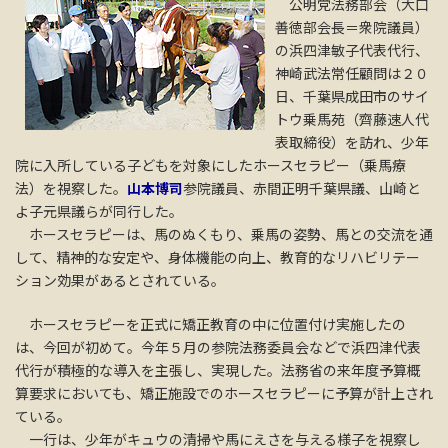
公明党法務部会（大口
善徳部会長＝衆院議員）
の浜四津敏子代表代行、
神崎武法常任顧問は２０
日、千葉県成田市のサイ
トウ乗馬苑（齊藤速人代
表取締役）を訪れ、少年
院に入所している子どもを対象にしたホースセラピー（乗馬療
法）を視察した。
山本博司
参院議員、赤間正明千葉県議、山崎と
よ子元県議らが同行した。
ホースセラピーは、馬のぬくもり、乗馬の姿勢、馬との交流を通
して、精神的な安定や、身体機能の向上、教育的なリハビリテー
ション効果があるとされている。
ホースセラピーを正式に矯正教育の中に位置付け実施したの
は、今回が初めて。今年５月の参院法務委員会などで浜四津代表
代行が積極的な導入を主張し、実現した。法務省の来年度予算概
算要求においても、矯正施設でのホースセラピーに予算が計上され
ている。
一行は、少年がキュウの清掃や馬にえさを与える様子を視察し