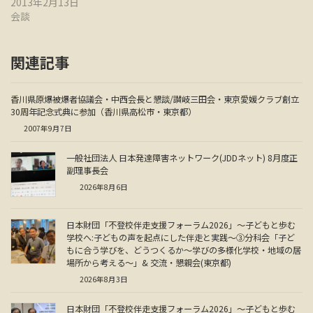
2013年2月13日
会談
関連記事
香川県原爆被爆者協議会・中西会長と懇談/讃岐三田会・東京愛媛クラブ創立
30周年記念式典に参加（香川県高松市・東京都）
2007年9月7日
一般社団法人 日本発達障害ネットワーク(JDDネット) 8月度正
副理事長会
2026年8月6日
日本財団「不登校伴走支援フォーラム2026」～子どもと歩む
学校へ:子どもの声を起点にした伴走と実践～③分科会「子ど
もに合う学びを、どうつくるか～学びの多様化学校・地域の居
場所から考える～」& 交流・懇親会(東京都)
2026年8月3日
日本財団「不登校伴走支援フォーラム2026」～子どもと歩む