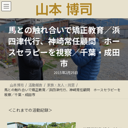
コ
ナ
ン
ビ
テ
ゲ
ン
ー
ツ
シ
馬との触れ合いで矯正教育／浜
へ
ョ
ス
ン
四津代行、神崎常任顧問 ホー
キ
に
ッ
移
スセラピーを視察／千葉・成田
プ
動
市
最
2015年2月25日
終
更
新
山本博司
活動報告
家族・友人・同窓
日
時
馬との触れ合いで矯正教育／浜四津代行、神崎常任顧問 ホースセラピーを
:
視察／千葉・成田市
＜これまでの活動記録＞