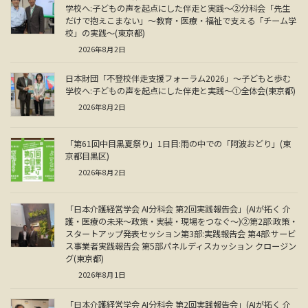
学校へ:子どもの声を起点にした伴走と実践～②分科会「先生
だけで抱えこまない」～教育・医療・福祉で支える「チーム学
校」の実践～(東京都)
2026年8月2日
日本財団「不登校伴走支援フォーラム2026」～子どもと歩む
学校へ:子どもの声を起点にした伴走と実践～①全体会(東京都)
2026年8月2日
「第61回中目黒夏祭り」1日目:雨の中での「阿波おどり」(東
京都目黒区)
2026年8月2日
「日本介護経営学会 AI分科会 第2回実践報告会」(AIが拓く 介
護・医療の未来～政策・実装・現場をつなぐ～)②第2部:政策・
スタートアップ発表セッション第3部:実践報告会 第4部:サービ
ス事業者実践報告会 第5部パネルディスカッション クロージン
グ(東京都)
2026年8月1日
「日本介護経営学会 AI分科会 第2回実践報告会」(AIが拓く 介