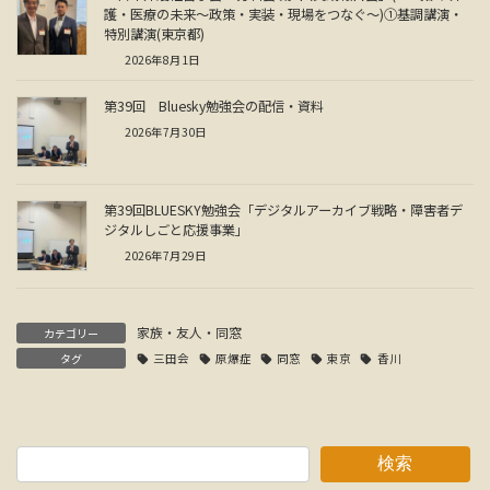
護・医療の未来～政策・実装・現場をつなぐ～)①基調講演・
特別講演(東京都)
2026年8月1日
第39回 Bluesky勉強会の配信・資料
2026年7月30日
第39回BLUESKY勉強会「デジタルアーカイブ戦略・障害者デ
ジタルしごと応援事業」
2026年7月29日
家族・友人・同窓
カテゴリー
タグ
三田会
原爆症
同窓
東京
香川
検索