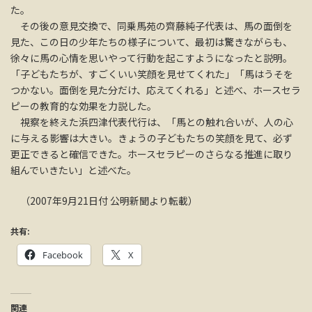
た。
その後の意見交換で、同乗馬苑の齊藤純子代表は、馬の面倒を
見た、この日の少年たちの様子について、最初は驚きながらも、
徐々に馬の心情を思いやって行動を起こすようになったと説明。
「子どもたちが、すごくいい笑顔を見せてくれた」「馬はうそを
つかない。面倒を見た分だけ、応えてくれる」と述べ、ホースセラ
ピーの教育的な効果を力説した。
視察を終えた浜四津代表代行は、「馬との触れ合いが、人の心
に与える影響は大きい。きょうの子どもたちの笑顔を見て、必ず
更正できると確信できた。ホースセラピーのさらなる推進に取り
組んでいきたい」と述べた。
（2007年9月21日付 公明新聞より転載）
共有:
Facebook
X
関連