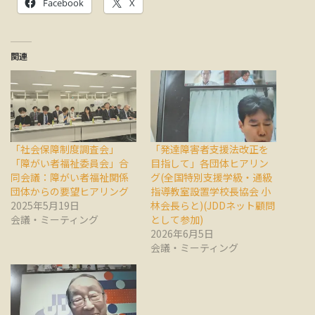
Facebook
X
関連
「社会保障制度調査会」
「発達障害者支援法改正を
「障がい者福祉委員会」合
目指して」各団体ヒアリン
同会議：障がい者福祉関係
グ(全国特別支援学級・通級
団体からの要望ヒアリング
指導教室設置学校長協会 小
2025年5月19日
林会長らと)(JDDネット顧問
会議・ミーティング
として参加)
2026年6月5日
会議・ミーティング