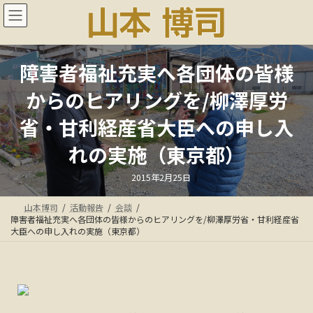
コ
ナ
ン
ビ
テ
ゲ
ン
ー
ツ
シ
障害者福祉充実へ各団体の皆様
へ
ョ
ス
ン
からのヒアリングを/柳澤厚労
キ
に
ッ
移
省・甘利経産省大臣への申し入
プ
動
れの実施（東京都）
最
2015年2月25日
終
更
新
山本博司
活動報告
会談
日
時
障害者福祉充実へ各団体の皆様からのヒアリングを/柳澤厚労省・甘利経産省
:
大臣への申し入れの実施（東京都）