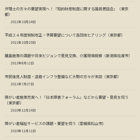
弁理士の方々の要望実現へ！「知的財産制度に関する議員懇話会」（東京
都）
2011年10月24日
平成２４年度税制改正・予算要望について各団体ヒアリング（東京都）
2011年10月20日
離島施策の課題や将来ビジョンで意見交換、介護現場視察（新潟県佐渡市）
2011年8月11日
市民後見人制度・道路インフラ整備など大勢の方々が来訪（東京都）
2011年7月27日
障がい者施策充実へ！「日本障害フォーラム」などから要望・意見を伺う
（東京都）
2010年12月24日
障がい者福祉サービスの課題・要望を伺う（愛媛県松山市)
2010年11月11日