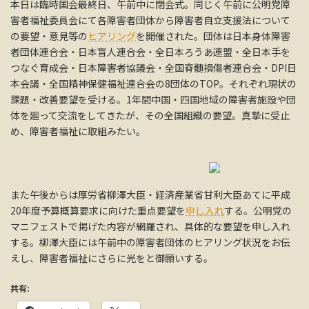
本日は臨時国会最終日、午前中に閉会式。同じく午前に公明党障
害者福祉委員会にて各障害者団体から障害者自立支援法について
の要望・意見等の
ヒアリング
を開催された。団体は日本身体障害
者団体連合会・日本盲人連合会・全日本ろうあ連盟・全日本手を
つなぐ育成会・日本障害者協議会・全国脊髄損傷者連合会・DPI日
本会議・全国精神保健福祉連合会の8団体のTOP。それぞれ現状の
課題・改善要望を受ける。1年間中国・四国地域の障害者施設や団
体を廻って交流をしてきたが、その全国組織の要望。真摯に受止
め、障害者福祉に取組みたい。
また午後からは厚労省柳澤大臣・経済産業省甘利大臣あてに平成
20年度予算概算要求に向けた重点要望を
申し入れ
する。公明党の
マニフェストで掲げた内容が網羅され、具体的な要望を申し入れ
する。柳澤大臣には午前中の障害者団体のヒアリング状況をお伝
えし、障害者福祉にさらに光をと御願いする。
共有: