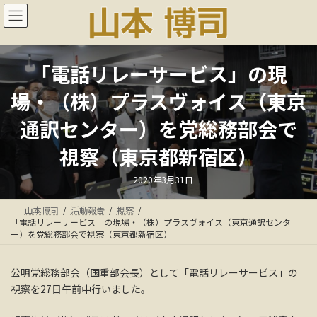
コ
ナ
ン
ビ
テ
ゲ
ン
ー
ツ
シ
「電話リレーサービス」の現
へ
ョ
ス
ン
場・（株）プラスヴォイス（東京
キ
に
ッ
移
通訳センター）を党総務部会で
プ
動
視察（東京都新宿区）
最
2020年3月31日
終
更
新
山本博司
活動報告
視察
日
時
「電話リレーサービス」の現場・（株）プラスヴォイス（東京通訳センタ
:
ー）を党総務部会で視察（東京都新宿区）
公明党総務部会（国重部会長）として「電話リレーサービス」の
視察を27日午前中行いました。