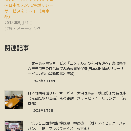
～日本の未来に電話リレー
サービスを！～」（東京
都）
2018年8月31日
会議・ミーティング
関連記事
「文字表示電話サービス『ヨメテル』の利用促進へ」鳥取県や
八王子市等の自治体での助成事業促進(日本財団電話リレーサ
ービスの秋山常務理事と懇談)
2026年3月16日
日本財団電話リレーサービス 大沼理事長・秋山愛子常務理事
（元ESCAP担当官）らの来訪「新サービス：手話リンク」（東
京都）
2025年6月2日
「第５１回国際福祉機器展」視察⓶ （株）アイセック・ジャ
パン、（株）プラスヴォイス（東京都）