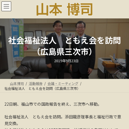
コ
ナ
ン
ビ
テ
ゲ
ン
ー
ツ
シ
へ
ョ
ス
ン
社会福祉法人 ともえ会を訪問
キ
に
（広島県三次市）
ッ
移
プ
動
最
2019年9月23日
終
更
新
日
時
:
山本博司
活動報告
会議・ミーティング
社会福祉法人 ともえ会を訪問（広島県三次市）
22日朝、福山市での国政報告を終え、三次市へ移動。
社会福祉法人 ともえ会を訪問。添田龍彦理事長と福祉行政で意
見交換。