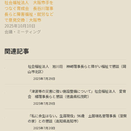
社会福祉法人 大阪市手を
つなぐ育成会 長谷川理事
長らと障害福祉・就労など
で意見交換：大阪市
2025年10月10日
会議・ミーティング
関連記事
社会福祉法人 旭川荘 神崎理事長らと障がい福祉で懇談（岡
山市北区）
2025年7月29日
「津波等の災害に強い施設整備について」社会福祉法人 愛育
会 橘理事長らと懇談（徳島県松茂町）
2025年7月29日
「私に余生はない。生涯現役」96歳 土居端名誉理事長（涅槃
の家）との懇談（高知県高知市）
2025年7月20日