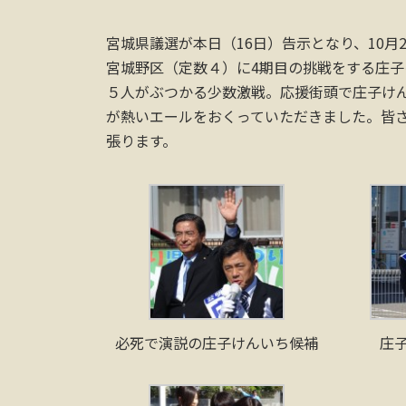
宮城県議選が本日（16日）告示となり、10月
宮城野区（定数４）に4期目の挑戦をする庄
５人がぶつかる少数激戦。応援街頭で庄子け
が熱いエールをおくっていただきました。皆
張ります。
必死で演説の庄子けんいち候補
庄