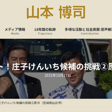
メディア情報
18年間の軌跡
多様な活動と社会貢献:音声解
Media
Trajectory
Contribution
ト！庄子けんいち候補の挑戦②
最
2015年10月17日
終
更
新
日
時
:
庄子けんいち候補の挑戦②原点（宮城県仙台市）