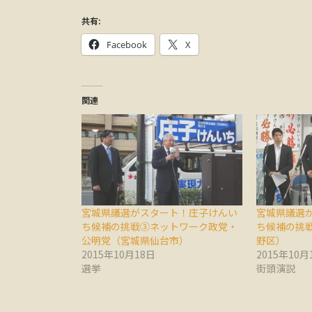
共有:
Facebook
X
関連
宮城県議選がスタート！庄子けんい
宮城県議選
ち候補の挑戦③ネットワーク政党・
ち候補の挑
公明党（宮城県仙台市）
野区）
2015年10月18日
2015年10月
選挙
街頭演説