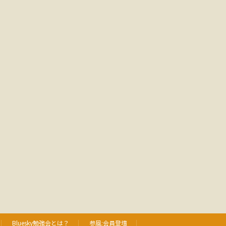
Bluesky勉強会とは？
参風:会員登壇