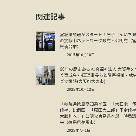
関連記事
宮城県議選がスタート！庄子けんいち
の挑戦③ネットワーク政党・公明党（
県仙台市）
2015年10月18日
66年の歴史ある 社会福祉法人 大阪手を
ぐ育成会 小田理事長らと障害福祉・就
どで懇談(大阪府大東市)
2025年10月12日
「参院選徳島高知選挙区 「大石宗」
候補、比例区 「原田大二郎」予定候
大勝利へ！」公明党徳島県本部 時局
会（徳島県美馬市）
2025年7月1日