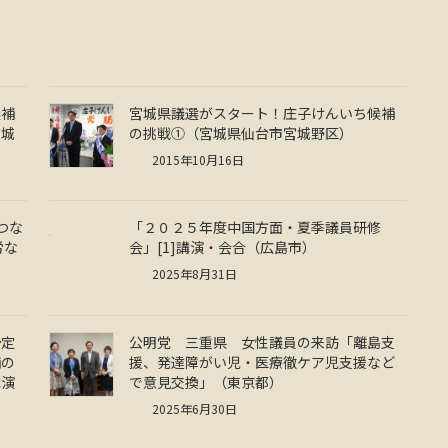
候補
宮城県議選がスタート！庄子けんいち候補
宮城
の挑戦①（宮城県仙台市宮城野区）
2015年10月16日
つな
「２０２５年度中国方面・夏季議員研修
労な
会」[1]講演・会合（広島市）
2025年8月31日
予定
公明党 三重県 女性議員の来訪「離島支
補の
援、発達障がい児・医療徹ケア児支援など
講演
で意見交換」（東京都）
2025年6月30日