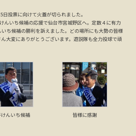
25日投票に向けて火蓋が切られました。
子けんいち候補の応援で仙台市宮城野区へ。定数４に有力
んいち候補の勝利を訴えました。どの場所にも大勢の皆様
さん大変にありがとうございます。遊説隊も全力投球で頑
子けんいち候補
皆様に感謝