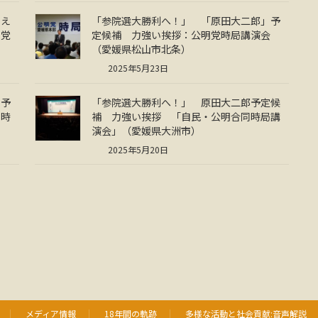
うえ
「参院選大勝利へ！」 「原田大二郎」予
明党
定候補 力強い挨拶：公明党時局講演会
（愛媛県松山市北条）
2025年5月23日
」予
「参院選大勝利へ！」 原田大二郎予定候
同時
補 力強い挨拶 「自民・公明合同時局講
演会」（愛媛県大洲市）
2025年5月20日
メディア情報
18年間の軌跡
多様な活動と社会貢献:音声解説