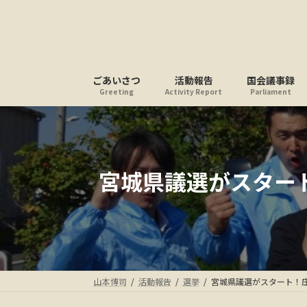
コ
ナ
ン
ビ
テ
ゲ
ン
ー
ツ
シ
ごあいさつ
活動報告
国会議事録
へ
ョ
Greeting
Activity Report
Parliament
ス
ン
キ
に
ッ
移
プ
動
宮城県議選がスター
山本博司
活動報告
選挙
宮城県議選がスタート！