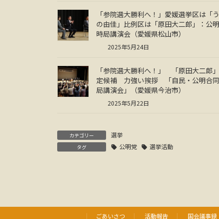
「参院選大勝利へ！」愛媛選挙区は「
の由佳」比例区は「原田大二郎」：公
時局講演会（愛媛県松山市）
2025年5月24日
「参院選大勝利へ！」 「原田大二郎
定候補 力強い挨拶 「自民・公明合
局講演会」（愛媛県今治市）
2025年5月22日
選挙
カテゴリー
公明党
選挙活動
タグ
ごあいさつ
活動報告
国会議事録