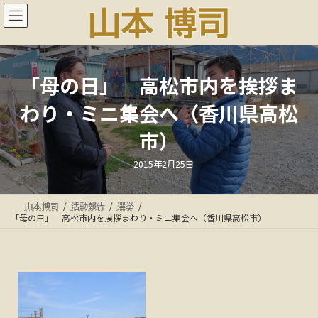
コ
ナ
ン
ビ
テ
ゲ
ン
ー
ツ
シ
へ
ョ
「母の日」 高松市内を挨拶ま
ス
ン
わり・ミニ集会へ（香川県高松
キ
に
ッ
移
市）
プ
動
最
2015年2月25日
終
更
新
日
山本博司
活動報告
選挙
時
:
「母の日」 高松市内を挨拶まわり・ミニ集会へ（香川県高松市）