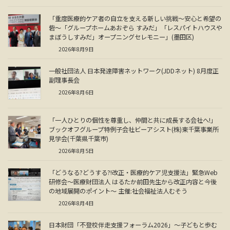
「重度医療的ケア者の自立を支える新しい挑戦～安心と希望の
砦～「グループホームあおぞら すみだ」「レスパイトハウスや
まぼうしすみだ」オープニングセレモニー」(墨田区)
2026年8月9日
一般社団法人 日本発達障害ネットワーク(JDDネット) 8月度正
副理事長会
2026年8月6日
「一人ひとりの個性を尊重し、仲間と共に成長する会社へ!」
ブックオフグループ特例子会社ビーアシスト(株)東千葉事業所
見学会(千葉県千葉市)
2026年8月5日
「どうなる?どうする?!改正・医療的ケア児支援法」緊急Web
研修会～医療財団法人 はるたか前田先生から改正内容と今後
の地域展開のポイント～ 主催:社会福祉法人むそう
2026年8月4日
日本財団「不登校伴走支援フォーラム2026」～子どもと歩む