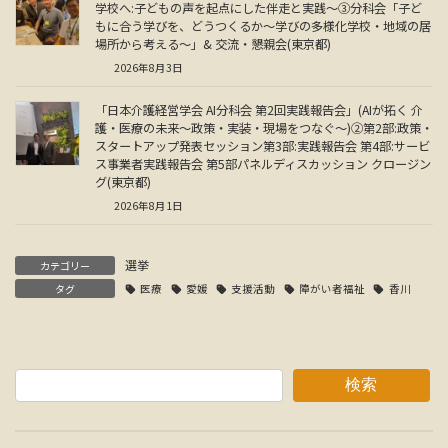
学校へ:子どもの声を起点にした伴走と実践～③分科会「子ど
もに合う学びを、どうつくるか～学びの多様化学校・地域の居
場所から考える～」& 交流・懇親会(東京都)
2026年8月3日
「日本介護経営学会 AI分科会 第2回実践報告会」(AIが拓く 介
護・医療の未来～政策・実装・現場をつなぐ～)②第2部:政策・
スタートアップ発表セッション第3部:実践報告会 第4部:サービ
ス事業者実践報告会 第5部パネルディスカッション クロージン
グ(東京都)
2026年8月1日
選挙
カテゴリー
タグ
医療
愛媛
支援活動
障がい者福祉
香川
検索