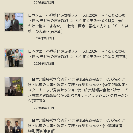
2026年8月3日
日本財団「不登校伴走支援フォーラム2026」～子どもと歩む
学校へ:子どもの声を起点にした伴走と実践～②分科会「先生
だけで抱えこまない」～教育・医療・福祉で支える「チーム学
校」の実践～(東京都)
2026年8月2日
日本財団「不登校伴走支援フォーラム2026」～子どもと歩む
学校へ:子どもの声を起点にした伴走と実践～①全体会(東京都)
2026年8月2日
「日本介護経営学会 AI分科会 第2回実践報告会」(AIが拓く 介
護・医療の未来～政策・実装・現場をつなぐ～)②第2部:政策・
スタートアップ発表セッション第3部:実践報告会 第4部:サービ
ス事業者実践報告会 第5部パネルディスカッション クロージン
グ(東京都)
2026年8月1日
「日本介護経営学会 AI分科会 第2回実践報告会」(AIが拓く 介
護・医療の未来～政策・実装・現場をつなぐ～)①基調講演・
特別講演(東京都)