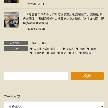
2026年8月1日
「『障害者デジタルしごと応援事業』を愛媛県で!」愛媛県障
害者団体・行政関係者らの福岡デジタル拠点「あけぼの園」視
察(福岡県大野城市)」
2026年7月31日
会談
、
選挙
カテゴリー
タグ
ＩＴ技術活用検討ＰＴ
うどん
介護
医療
支援活動
福祉
離島
香川
鹿児島
検索
アーカイブ