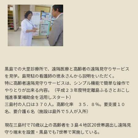
黒島での大里診療所で、遠隔医療と高齢者の遠隔見守りサービス
を見学。島常駐の看護師の徳永さんから説明をいただく。
特に高齢者遠隔見守りサービスは、シンプル機能で簡単な操作で
やりとりが出来る内容。（平成２３年度特定離島ふるさとおこし
推進事業補助金を活用しスタート）
三島村の人口は３７０人。高齢化率 ３５．８％。要支援１０
名、要介護６名（施設は島外で５人が入所）
現在三島村で70歳以上の高齢者を３島４地区20世帯選出し遠隔見
守り端末を設置・黒島でも7世帯で実施している。