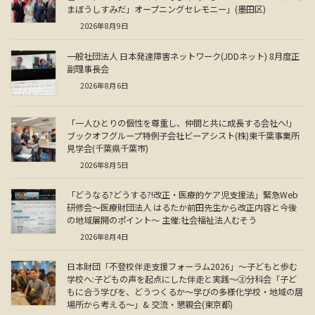
まぼうしすみだ」オープニングセレモニー」(墨田区)
2026年8月9日
一般社団法人 日本発達障害ネットワーク(JDDネット) 8月度正
副理事長会
2026年8月6日
「一人ひとりの個性を尊重し、仲間と共に成長する会社へ!」
ブックオフグループ特例子会社ビーアシスト(株)東千葉事業所
見学会(千葉県千葉市)
2026年8月5日
「どうなる?どうする?!改正・医療的ケア児支援法」緊急Web
研修会～医療財団法人 はるたか前田先生から改正内容と今後
の地域展開のポイント～ 主催:社会福祉法人むそう
2026年8月4日
日本財団「不登校伴走支援フォーラム2026」～子どもと歩む
学校へ:子どもの声を起点にした伴走と実践～③分科会「子ど
もに合う学びを、どうつくるか～学びの多様化学校・地域の居
場所から考える～」& 交流・懇親会(東京都)