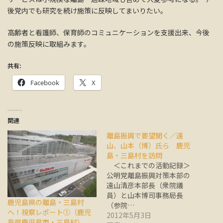
後党内でも研究を続け施策に反映してまいりたい。
高齢者と看護師、保育師のコミュニケーションを支援出来、今後
の施策反映に取組みます。
共有:
Facebook
X
関連
離島振興で要望聞く／遠
山、山本（博）氏ら 鹿児
島・三島村を訪問
＜これまでの活動記録＞
公明党離島振興対策本部の
遠山清彦本部長（衆院議
員）と山本博司事務局長
鹿児島県の離島・三島村
（参院…
へ！視察レポート①（鹿児
2012年5月3日
島県鹿児島市・三島村）