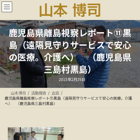
コ
ナ
ン
ビ
テ
ゲ
ン
ー
ツ
シ
鹿児島県離島視察レポート⑪黒
へ
ョ
ス
ン
島（遠隔見守りサービスで安心
キ
に
ッ
移
の医療。介護へ） （鹿児島県
プ
動
三島村黒島）
最
2015年2月25日
終
更
新
山本博司
活動報告
会談
日
時
鹿児島県離島視察レポート⑪黒島（遠隔見守りサービスで安心の医療。介護
:
へ） （鹿児島県三島村黒島）