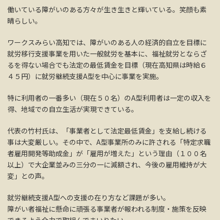
働いている障がいのある方々が生き生きと輝いている。笑顔も素
晴らしい。
ワークスみらい高知では、障がいのある人の経済的自立を目標に
就労移行支援事業を用いた一般就労を基本に、福祉就労とならざ
るを得ない場合でも法定の最低賃金を目標（現在高知県は時給６
４５円）に就労継続支援A型を中心に事業を実施。
特に利用者の一番多い（現在５０名）のA型利用者は一定の収入を
得、地域での自立生活が実現できている。
代表の竹村氏は、「事業者として法定最低賃金」を支給し続ける
事は大変厳しい。その中で、A型事業所のみに許される「特定求職
者雇用開発等助成金」が「雇用が増えた」という理由（１００名
以上）で大企業並みの三分の一に減額され、今後の雇用維持が大
変」との声。
就労継続支援A型への支援の在り方など課題が多い。
障がい者福祉に懸命に頑張る事業者が報われる制度・施策を反映
できるよう全力で取組んでまいりたい。