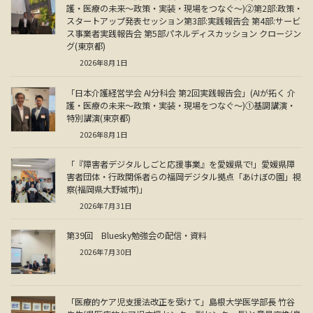
護・医療の未来～政策・実装・現場をつなぐ～)②第2部:政策・
スタートアップ発表セッション第3部:実践報告会 第4部:サービ
ス事業者実践報告会 第5部パネルディスカッション クロージン
グ(東京都)
2026年8月1日
「日本介護経営学会 AI分科会 第2回実践報告会」(AIが拓く 介
護・医療の未来～政策・実装・現場をつなぐ～)①基調講演・
特別講演(東京都)
2026年8月1日
「『障害者デジタルしごと応援事業』を愛媛県で!」愛媛県障
害者団体・行政関係者らの福岡デジタル拠点「あけぼの園」視
察(福岡県大野城市)」
2026年7月31日
第39回 Bluesky勉強会の配信・資料
2026年7月30日
「医療的ケア児支援法改正を受けて」島根大学医学部長 竹谷