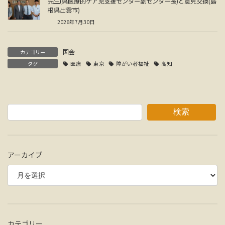
先生(県医療的ケア児支援センター副センター長)と意見交換(島
根県出雲市)
2026年7月30日
国会
カテゴリー
タグ
医療
東京
障がい者福祉
高知
検索
アーカイブ
カテゴリー