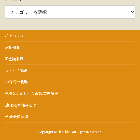
ごあいさつ
活動報告
国会議事録
メディア情報
18年間の軌跡
多様な活動と社会貢献:音声解説
Bluesky勉強会とは？
参風:会員登壇
Copyright © 山本博司 All Rights Reserved.