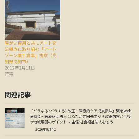
障がい雇用と共にアート交
流拠点に取り組む「アート
ゾーン藁工倉庫」視察（高
知県高知市）
2012年2月11日
行事
関連記事
「どうなる?どうする?!改正・医療的ケア児支援法」緊急Web
研修会～医療財団法人 はるたか前田先生から改正内容と今後
の地域展開のポイント～ 主催:社会福祉法人むそう
2026年8月4日