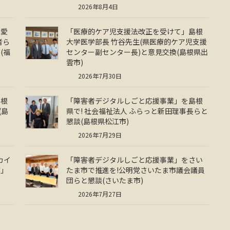
2026年8月4日
を愛
「医療的ケア児支援法改正を受けて」島根
者ら
大学医学部長 竹谷先生(県医療的ケア児支援
(福
センター副センター長)と意見交換(島根県出
雲市)
2026年7月30日
島根
「障害者デジタルしごと応援事業」を島根
(島
県で! 社会福祉法人 ふらっと新田理事長らと
懇談(島根県松江市)
2026年7月29日
カイ
「障害者デジタルしごと応援事業」をさい
業」
たま市で推進を!公明党さいたま市議会議員
団らと懇談(さいたま市)
2026年7月27日