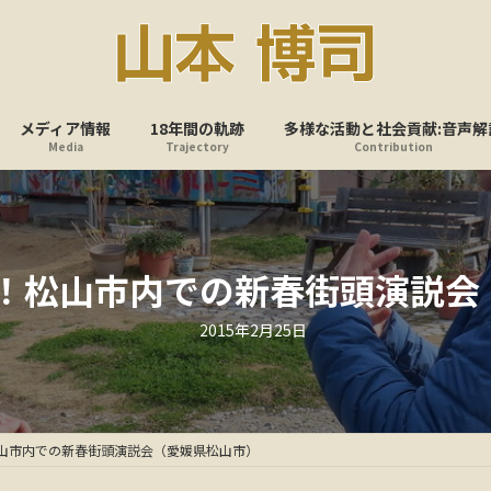
メディア情報
18年間の軌跡
多様な活動と社会貢献:音声解
Media
Trajectory
Contribution
へ！松山市内での新春街頭演説
最
2015年2月25日
終
更
新
日
時
:
松山市内での新春街頭演説会（愛媛県松山市）