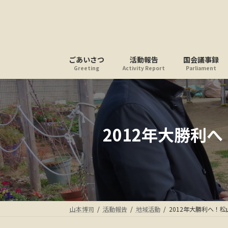
コ
ナ
ン
ビ
テ
ゲ
ン
ー
ツ
シ
ごあいさつ
活動報告
国会議事録
へ
ョ
Greeting
Activity Report
Parliament
ス
ン
キ
に
ッ
移
プ
動
2012年大勝利
山本博司
活動報告
地域活動
2012年大勝利へ！