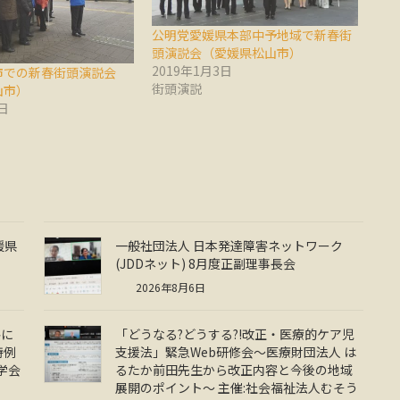
公明党愛媛県本部中予地域で新春街
頭演説会（愛媛県松山市）
2019年1月3日
市での新春街頭演説会
街頭演説
山市）
日
媛県
一般社団法人 日本発達障害ネットワーク
(JDDネット) 8月度正副理事長会
2026年8月6日
共に
「どうなる?どうする?!改正・医療的ケア児
特例
支援法」緊急Web研修会～医療財団法人 は
学会
るたか前田先生から改正内容と今後の地域
展開のポイント～ 主催:社会福祉法人むそう