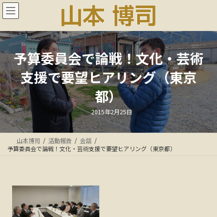
コ
ナ
ン
ビ
テ
ゲ
ン
ー
ツ
シ
へ
ョ
予算委員会で論戦！文化・芸術
ス
ン
支援で要望ヒアリング（東京
キ
に
ッ
移
都）
プ
動
最
2015年2月25日
終
更
新
日
山本博司
活動報告
会談
時
:
予算委員会で論戦！文化・芸術支援で要望ヒアリング（東京都）