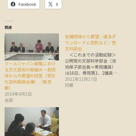
Facebook
X
関連
各種団体から要望／違法ダ
ウンロードに罰則など／党
文科部会
＜これまでの活動記録＞
公明党の文部科学部会（池
クールジャパン戦略におけ
坊保子部会長＝衆院議員）
る文化芸術の取組み・各団
は16日、衆院第1、2議員…
体からの要望の回答（党文
2011年11月17日
化芸術振興会議）（東京
同郷
都）
2014年4月1日
会談