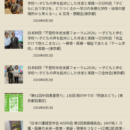
学校へ:子どもの声を起点にした伴走と実践～③分科会「子ど
もに合う学びを、どうつくるか～学びの多様化学校・地域の居
場所から考える～」& 交流・懇親会(東京都)
2026年8月3日
日本財団「不登校伴走支援フォーラム2026」～子どもと歩む
学校へ:子どもの声を起点にした伴走と実践～②分科会「先生
だけで抱えこまない」～教育・医療・福祉で支える「チーム学
校」の実践～(東京都)
2026年8月2日
日本財団「不登校伴走支援フォーラム2026」～子どもと歩む
学校へ:子どもの声を起点にした伴走と実践～①全体会(東京都)
2026年8月2日
「第61回中目黒夏祭り」1日目:雨の中での「阿波おどり」(東
京都目黒区)
2026年8月2日
「日本介護経営学会 AI分科会 第2回実践報告会」(AIが拓く 介
護・医療の未来～政策・実装・現場をつなぐ～)②第2部:政策・