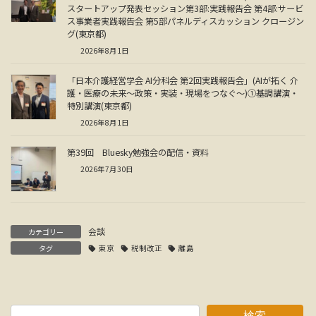
スタートアップ発表セッション第3部:実践報告会 第4部:サービ
ス事業者実践報告会 第5部パネルディスカッション クロージン
グ(東京都)
2026年8月1日
「日本介護経営学会 AI分科会 第2回実践報告会」(AIが拓く 介
護・医療の未来～政策・実装・現場をつなぐ～)①基調講演・
特別講演(東京都)
2026年8月1日
第39回 Bluesky勉強会の配信・資料
2026年7月30日
会談
カテゴリー
タグ
東京
税制改正
離島
検索