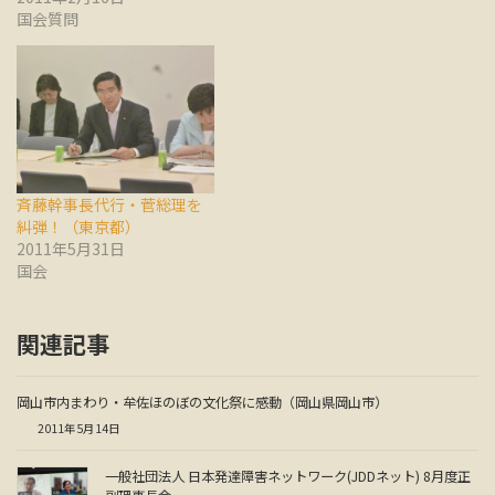
国会質問
斉藤幹事長代行・菅総理を
糾弾！（東京都）
2011年5月31日
国会
関連記事
岡山市内まわり・牟佐ほのぼの文化祭に感動（岡山県岡山市）
2011年5月14日
一般社団法人 日本発達障害ネットワーク(JDDネット) 8月度正