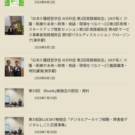
2026年8月2日
「日本介護経営学会 AI分科会 第2回実践報告会」(AIが拓く 介
護・医療の未来～政策・実装・現場をつなぐ～)②第2部:政策・
スタートアップ発表セッション第3部:実践報告会 第4部:サービ
ス事業者実践報告会 第5部パネルディスカッション クロージン
グ(東京都)
2026年8月1日
「日本介護経営学会 AI分科会 第2回実践報告会」(AIが拓く 介
護・医療の未来～政策・実装・現場をつなぐ～)①基調講演・
特別講演(東京都)
2026年8月1日
第39回 Bluesky勉強会の配信・資料
2026年7月30日
第39回BLUESKY勉強会「デジタルアーカイブ戦略・障害者デ
ジタルしごと応援事業」
2026年7月29日