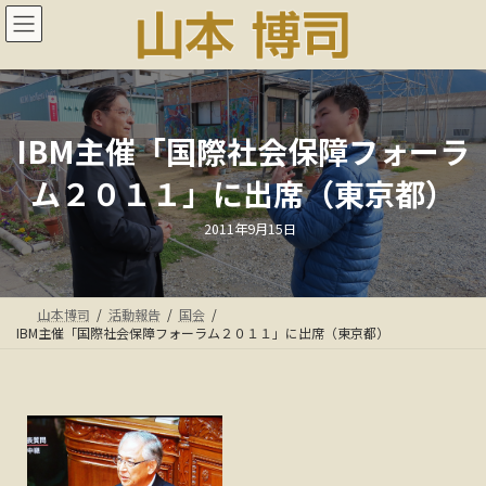
コ
ナ
ン
ビ
テ
ゲ
ン
ー
ツ
シ
へ
ョ
ス
ン
IBM主催「国際社会保障フォーラ
キ
に
ム２０１１」に出席（東京都）
ッ
移
プ
動
最
2011年9月15日
終
更
新
日
時
:
山本博司
活動報告
国会
IBM主催「国際社会保障フォーラム２０１１」に出席（東京都）