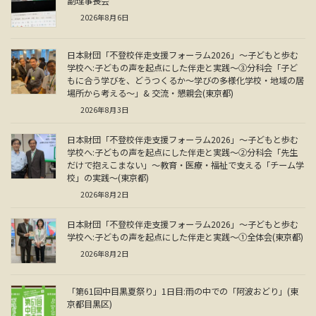
副理事長会
2026年8月6日
日本財団「不登校伴走支援フォーラム2026」～子どもと歩む
学校へ:子どもの声を起点にした伴走と実践～③分科会「子ど
もに合う学びを、どうつくるか～学びの多様化学校・地域の居
場所から考える～」& 交流・懇親会(東京都)
2026年8月3日
日本財団「不登校伴走支援フォーラム2026」～子どもと歩む
学校へ:子どもの声を起点にした伴走と実践～②分科会「先生
だけで抱えこまない」～教育・医療・福祉で支える「チーム学
校」の実践～(東京都)
2026年8月2日
日本財団「不登校伴走支援フォーラム2026」～子どもと歩む
学校へ:子どもの声を起点にした伴走と実践～①全体会(東京都)
2026年8月2日
「第61回中目黒夏祭り」1日目:雨の中での「阿波おどり」(東
京都目黒区)