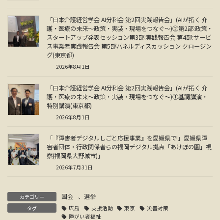
「日本介護経営学会 AI分科会 第2回実践報告会」(AIが拓く 介
護・医療の未来～政策・実装・現場をつなぐ～)②第2部:政策・
スタートアップ発表セッション第3部:実践報告会 第4部:サービ
ス事業者実践報告会 第5部パネルディスカッション クロージン
グ(東京都)
2026年8月1日
「日本介護経営学会 AI分科会 第2回実践報告会」(AIが拓く 介
護・医療の未来～政策・実装・現場をつなぐ～)①基調講演・
特別講演(東京都)
2026年8月1日
「『障害者デジタルしごと応援事業』を愛媛県で!」愛媛県障
害者団体・行政関係者らの福岡デジタル拠点「あけぼの園」視
察(福岡県大野城市)」
2026年7月31日
国会
、
選挙
カテゴリー
タグ
広島
支援活動
東京
災害対策
障がい者福祉