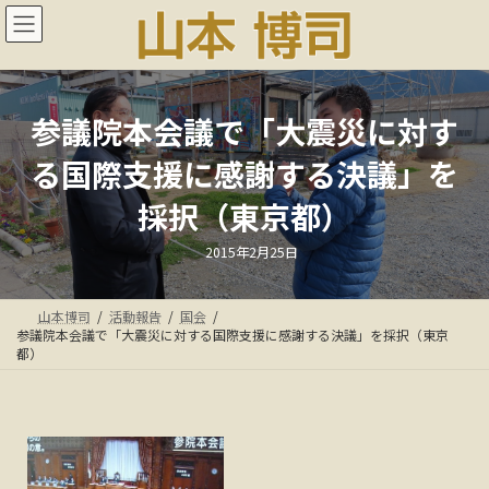
コ
ナ
ン
ビ
テ
ゲ
ン
ー
ツ
シ
へ
ョ
参議院本会議で「大震災に対す
ス
ン
る国際支援に感謝する決議」を
キ
に
ッ
移
採択（東京都）
プ
動
最
2015年2月25日
終
更
新
日
山本博司
活動報告
国会
時
:
参議院本会議で「大震災に対する国際支援に感謝する決議」を採択（東京
都）