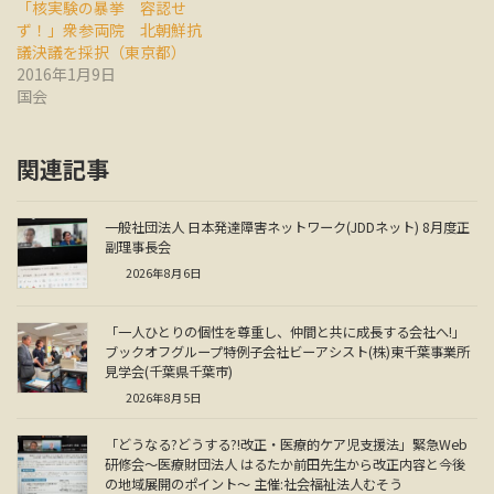
「核実験の暴挙 容認せ
ず！」衆参両院 北朝鮮抗
議決議を採択（東京都）
2016年1月9日
国会
関連記事
一般社団法人 日本発達障害ネットワーク(JDDネット) 8月度正
副理事長会
2026年8月6日
「一人ひとりの個性を尊重し、仲間と共に成長する会社へ!」
ブックオフグループ特例子会社ビーアシスト(株)東千葉事業所
見学会(千葉県千葉市)
2026年8月5日
「どうなる?どうする?!改正・医療的ケア児支援法」緊急Web
研修会～医療財団法人 はるたか前田先生から改正内容と今後
の地域展開のポイント～ 主催:社会福祉法人むそう