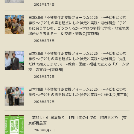
2026年8月4日
日本財団「不登校伴走支援フォーラム2026」～子どもと歩む
学校へ:子どもの声を起点にした伴走と実践～③分科会「子ど
もに合う学びを、どうつくるか～学びの多様化学校・地域の居
場所から考える～」& 交流・懇親会(東京都)
2026年8月3日
日本財団「不登校伴走支援フォーラム2026」～子どもと歩む
学校へ:子どもの声を起点にした伴走と実践～②分科会「先生
だけで抱えこまない」～教育・医療・福祉で支える「チーム学
校」の実践～(東京都)
2026年8月2日
日本財団「不登校伴走支援フォーラム2026」～子どもと歩む
学校へ:子どもの声を起点にした伴走と実践～①全体会(東京都)
2026年8月2日
「第61回中目黒夏祭り」1日目:雨の中での「阿波おどり」(東
京都目黒区)
2026年8月2日