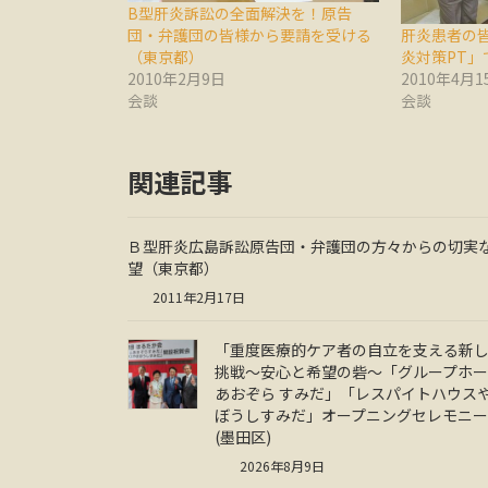
B型肝炎訴訟の全面解決を！原告
肝炎患者の
団・弁護団の皆様から要請を受ける
炎対策PT」
（東京都）
2010年4月1
2010年2月9日
会談
会談
関連記事
Ｂ型肝炎広島訴訟原告団・弁護団の方々からの切実
望（東京都）
2011年2月17日
「重度医療的ケア者の自立を支える新
挑戦～安心と希望の砦～「グループホ
あおぞら すみだ」「レスパイトハウス
ぼうしすみだ」オープニングセレモニ
(墨田区)
2026年8月9日