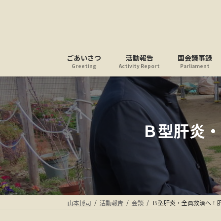
コ
ナ
ン
ビ
テ
ゲ
ン
ー
ツ
シ
ごあいさつ
活動報告
国会議事録
へ
ョ
Greeting
Activity Report
Parliament
ス
ン
キ
に
ッ
移
プ
動
Ｂ型肝炎・
山本博司
活動報告
会談
Ｂ型肝炎・全員救済へ！