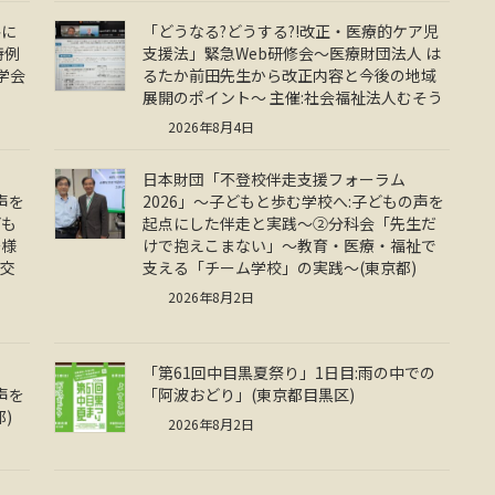
共に
「どうなる?どうする?!改正・医療的ケア児
特例
支援法」緊急Web研修会～医療財団法人 は
学会
るたか前田先生から改正内容と今後の地域
展開のポイント～ 主催:社会福祉法人むそう
2026年8月4日
日本財団「不登校伴走支援フォーラム
声を
2026」～子どもと歩む学校へ:子どもの声を
ども
起点にした伴走と実践～②分科会「先生だ
多様
けで抱えこまない」～教育・医療・福祉で
 交
支える「チーム学校」の実践～(東京都)
2026年8月2日
「第61回中目黒夏祭り」1日目:雨の中での
声を
「阿波おどり」(東京都目黒区)
)
2026年8月2日