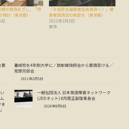
皆様の救済めざし、「肝
「Ｂ型肝炎被害者全員救済へ！」被
で検討（東京都）
害者救済法の制定を（東京都）
5日
2011年2月3日
東京
な要
養成校を4年制大学に／放射線技師会から要請受ける／
党厚労部会
2011年2月5日
しい
一般社団法人 日本発達障害ネットワーク
ーム
(JDDネット) 8月度正副理事長会
やま
2026年8月6日
ー」