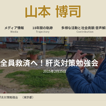
メディア情報
18年間の軌跡
多様な活動と社会貢献:音声解
Media
Trajectory
Contribution
全員救済へ！肝炎対策勉強会 
最
2015年2月25日
終
更
新
日
時
:
肝炎対策勉強会 （東京都）