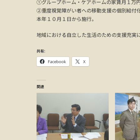
①グループホーム・ケアホームの家賃月１万
②重度視覚障がい者への移動支援の個別給付
本年１０月１日から施行。
地域における自立した生活のための支援充実
共有:
Facebook
X
関連