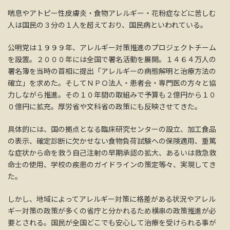
喘息やアトピー性皮膚炎・食物アレルギー・花粉症などに苦しむ
人は国民の３分の１人を超えており、国民病といわれている。
公明党は１９９９年、アレルギー対策推進のプロジェクトチーム
を設置。２０００年には全国で署名活動を展開。１４６４万人の
署名簿を当時の首相に提出「アレルギーの病態解明と治療方法の
確立」を求めた。そしてＮＰＯ法人・患者会・専門医の方々と協
力しながら推進。その１０年間の取組みで予算も２億円から１０
０億円に拡充。厚労省や文科省の政策にも反映させてきた。
具体的には、国の拠点となる臨床研究センターの設立、加工食品
の表示、確定診断に欠かせない食物負荷試験への保険適用、重篤
な症状から命を救う自己注射の早期承認の拡大、あるいは救急救
命士の使用、学校の疾患のガイドラインの策定等々、実現してき
た。
しかし、地域によってアレルギー対策に格差がある状況やアレル
ギー対策の政策が多くの省庁と分かれるため横串の政策推進が必
要とされる。国民が全国どこでも安心して治療を受けられる事が