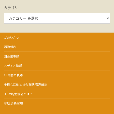
カテゴリー
ごあいさつ
活動報告
国会議事録
メディア情報
18年間の軌跡
多様な活動と社会貢献:音声解説
Bluesky勉強会とは？
参風:会員登壇