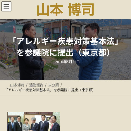
コ
ナ
ン
ビ
テ
ゲ
ン
ー
ツ
シ
へ
ョ
ス
ン
「アレルギー疾患対策基本法」
キ
に
を参議院に提出（東京都）
ッ
移
プ
動
最
2010年5月21日
終
更
新
日
時
:
山本博司
活動報告
未分類
「アレルギー疾患対策基本法」を参議院に提出（東京都）