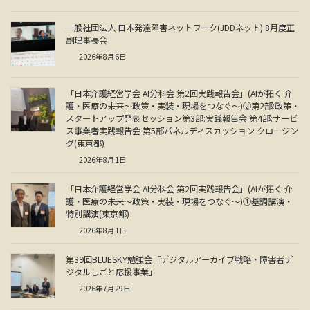
一般社団法人 日本発達障害ネットワーク(JDDネット) 8月度正
副理事長会
2026年8月6日
「日本介護経営学会 AI分科会 第2回実践報告会」(AIが拓く 介
護・医療の未来～政策・実装・現場をつなぐ～)②第2部:政策・
スタートアップ発表セッション第3部:実践報告会 第4部:サービ
ス事業者実践報告会 第5部パネルディスカッション クロージン
グ(東京都)
2026年8月1日
「日本介護経営学会 AI分科会 第2回実践報告会」(AIが拓く 介
護・医療の未来～政策・実装・現場をつなぐ～)①基調講演・
特別講演(東京都)
2026年8月1日
第39回BLUESKY勉強会「デジタルアーカイブ戦略・障害者デ
ジタルしごと応援事業」
2026年7月29日