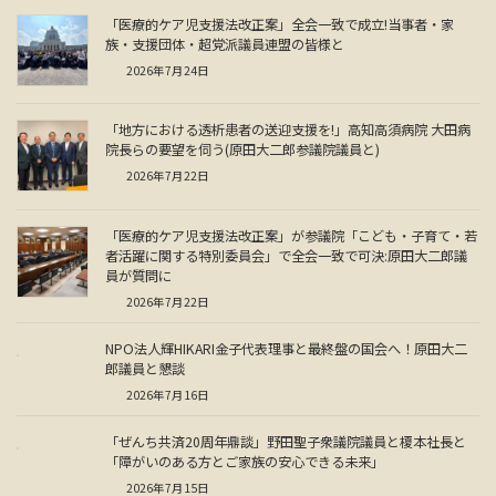
「医療的ケア児支援法改正案」全会一致で成立!当事者・家
族・支援団体・超党派議員連盟の皆様と
2026年7月24日
「地方における透析患者の送迎支援を!」高知高須病院 大田病
院長らの要望を伺う(原田大二郎参議院議員と)
2026年7月22日
「医療的ケア児支援法改正案」が参議院「こども・子育て・若
者活躍に関する特別委員会」で全会一致で可決:原田大二郎議
員が質問に
2026年7月22日
NPO法人輝HIKARI金子代表理事と最終盤の国会へ！原田大二
郎議員と懇談
2026年7月16日
「ぜんち共済20周年鼎談」野田聖子衆議院議員と榎本社長と
「障がいのある方とご家族の安心できる未来」
2026年7月15日