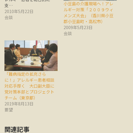
小豆島の介護現場へ！アレ
支…
ルギー対策「２００９ウィ
2010年5月22日
メンズ大会」（香川県小豆
会談
郡小豆島町・高松市）
2009年5月23日
会談
「難病指定の拡充さら
に！」アレルギー患者相談
対応手厚く 大口副大臣に
党対策本部とプロジェクト
チーム（東京都）
2019年8月13日
要望
関連記事