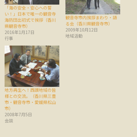
「海の安全・安心への誓
い！」日本で唯一の観音寺
観音寺市内挨拶まわり・語
海防団出初式で挨拶（香川
る会（香川県観音寺市）
県観音寺市）
2009年10月12日
2016年1月17日
地域活動
行事
地方再生へ！西讃地域の皆
様との交流。（香川県三豊
市・観音寺市・愛媛県松山
市）
2008年7月5日
会談