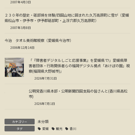
2007年4月3日
２３０年の歴史・砥部焼を体験/四国山地に囲まれた久万高原町に雪が（愛媛
県松山市・伊予市・伊予郡砥部町・上浮穴郡久万高原町）
2007年3月8日
今治 タオル美術館視察（愛媛県今治市）
2006年12月14日
「『障害者デジタルしごと応援事業』を愛媛県で!」愛媛県障
害者団体・行政関係者らの福岡デジタル拠点「あけぼの園」視
察(福岡県大野城市)」
2026年7月31日
公明党香川県本部・公明新聞四国支局の皆さんと(香川県高松
市)
2026年7月1日
未分類
カテゴリー
タグ
愛媛
観光
香川