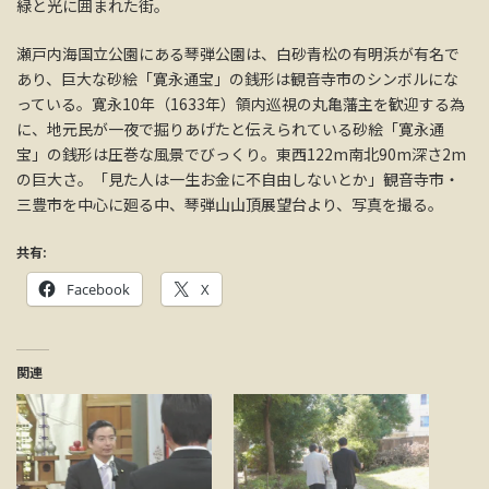
緑と光に囲まれた街。
瀬戸内海国立公園にある琴弾公園は、白砂青松の有明浜が有名で
あり、巨大な砂絵「寛永通宝」の銭形は観音寺市のシンボルにな
っている。寛永10年（1633年）領内巡視の丸亀藩主を歓迎する為
に、地元民が一夜で掘りあげたと伝えられている砂絵「寛永通
宝」の銭形は圧巻な風景でびっくり。東西122m南北90m深さ2m
の巨大さ。「見た人は一生お金に不自由しないとか」観音寺市・
三豊市を中心に廻る中、琴弾山山頂展望台より、写真を撮る。
共有:
Facebook
X
関連