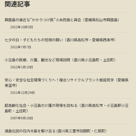
関連記事
興居島の身近な”かかりつけ医”小糸院長と再会（愛媛県松山市興居島）
2012年10月5日
七夕の日・子どもたちの短冊の願い（香川県高松市・愛媛県西条市）
2012年7月7日
小豆島の医療、介護、観光など現場訪問（香川県小豆島町・土庄町）
2012年1月10日
安心・安全な社会環境づくりへ！複合リサイクルプラント施設見学（愛媛県
東温市）
2011年12月24日
超高齢化社会・小豆島の介護の現場を訪ねる（香川県高松市・小豆島郡小豆
島町・土庄町）
2007年9月16日
浦島伝説の荘内半島を駆け巡る (香川県三豊市詫間町・仁尾町）