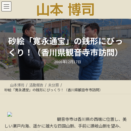
コ
ナ
ン
ビ
テ
ゲ
ン
ー
ツ
シ
へ
ョ
ス
ン
砂絵「寛永通宝」の銭形にびっ
キ
に
くり！（香川県観音寺市訪問）
ッ
移
プ
動
最
2006年12月17日
終
更
新
日
時
:
山本博司
活動報告
未分類
砂絵「寛永通宝」の銭形にびっくり！（香川県観音寺市訪問）
観音寺市は香川県の西端に位置し、美
しい瀬戸内海、遥かに雄大な四国山脈、手前に讃岐山脈を望み、