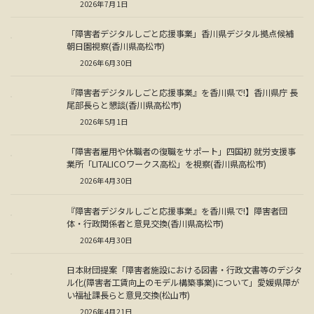
2026年7月1日
「障害者デジタルしごと応援事業」香川県デジタル拠点候補
朝日園視察(香川県高松市)
2026年6月30日
『障害者デジタルしごと応援事業』を香川県で!】香川県庁 長
尾部長らと懇談(香川県高松市)
2026年5月1日
「障害者雇用や休職者の復職をサポート」四国初 就労支援事
業所「LITALICOワークス高松」を視察(香川県高松市)
2026年4月30日
『障害者デジタルしごと応援事業』を香川県で!】障害者団
体・行政関係者と意見交換(香川県高松市)
2026年4月30日
日本財団提案「障害者施設における図書・行政文書等のデジタ
ル化(障害者工賃向上のモデル構築事業)について」愛媛県障が
い福祉課長らと意見交換(松山市)
2026年4月21日