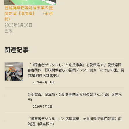
豊島廃棄物等処理事業の推
進要望【環境省】 （東京
都）
2013年1月10日
会談
関連記事
「『障害者デジタルしごと応援事業』を愛媛県で!」愛媛県障
害者団体・行政関係者らの福岡デジタル拠点「あけぼの園」視
察(福岡県大野城市)」
2026年7月31日
公明党香川県本部・公明新聞四国支局の皆さんと(香川県高松
市)
2026年7月1日
「障害者デジタルしごと応援事業」を香川県で!池田知事と面
談(香川県高松市)