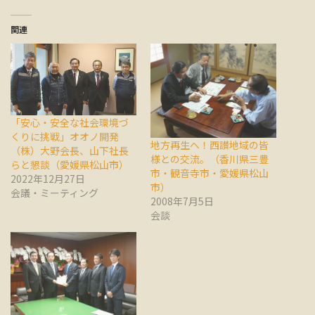
関連
「安心・安全な社会環境づ
くりに挑戦」オオノ開発
地方再生へ！西讃地域の皆
（株）大野会長、山下社長
様との交流。（香川県三豊
らと懇談（愛媛県松山市）
市・観音寺市・愛媛県松山
2022年12月27日
市）
会議・ミーティング
2008年7月5日
会談