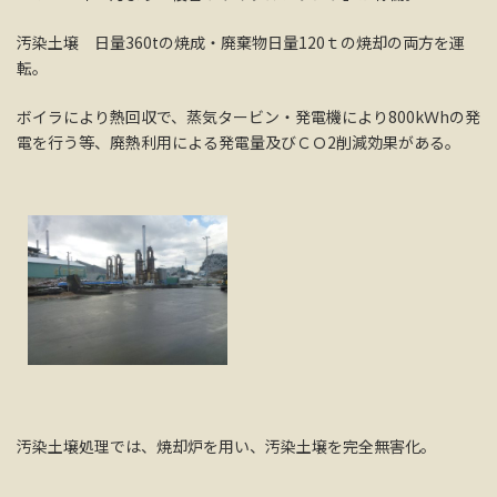
汚染土壌 日量360tの焼成・廃棄物日量120ｔの焼却の両方を運
転。
ボイラにより熱回収で、蒸気タービン・発電機により800kＷhの発
電を行う等、廃熱利用による発電量及びＣＯ2削減効果がある。
汚染土壌処理では、焼却炉を用い、汚染土壌を完全無害化。