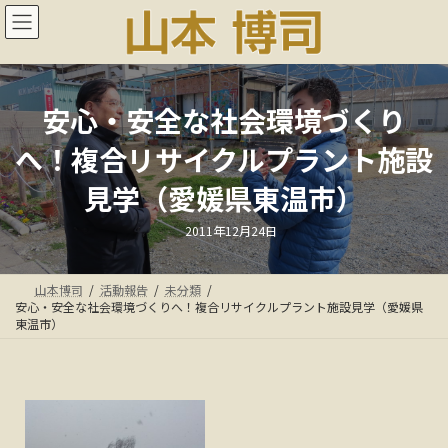
コ
ナ
ン
ビ
テ
ゲ
ン
ー
ツ
シ
へ
ョ
安心・安全な社会環境づくり
ス
ン
へ！複合リサイクルプラント施設
キ
に
ッ
移
見学（愛媛県東温市）
プ
動
最
2011年12月24日
終
更
新
日
山本博司
活動報告
未分類
時
:
安心・安全な社会環境づくりへ！複合リサイクルプラント施設見学（愛媛県
東温市）