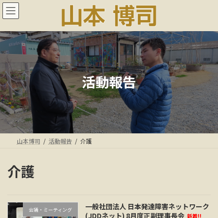
コ
ナ
ン
ビ
テ
ゲ
ン
ー
ツ
シ
へ
ョ
ス
ン
キ
に
活動報告
ッ
移
プ
動
山本博司
活動報告
介護
介護
一般社団法人 日本発達障害ネットワーク
会議・ミーティング
(JDDネット) 8月度正副理事長会
新着!!