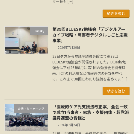
ター長も […]
続きを読む
第39回BLUESKY勉強会「デジタルアー
Bluesky
カイブ戦略・障害者デジタルしごと応援
事業」
2026年7月29日
28日夕方から参議院議員会館にて第39回
BLUESKY勉強会が開催されました。Bluesky勉
強会は平成26年8月に第1回の勉強会を開催以
来、ICTの利活用など情報通信の分野を中心
に、これまで38回にわたり議論を進めてま […]
続きを読む
「医療的ケア児支援法改正案」全会一致
会議・ミーティング
で成立!当事者・家族・支援団体・超党派
議員連盟の皆様と
2026年7月24日
24日、会期末前日。最終盤の国会。「医療的ケ