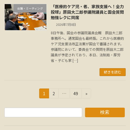
「医療的ケア児・者、家族支援へ！全力
会議・ミーティング
投球」原田大二郎参議院議員と国会質問
勉強レクに同席
2026年7月8日
8日午後、国会の参議院議員会館 原田大二郎
事務所へ。通常国会も最終版。これから医療的
ケア児支援法改正法案が国会で審議されます。
参議院において、委員会での質問を原田大二郎
議員が予定されており、本日、法制局・厚労
省・子ども家 […]
続きを読む
投
固
固
固
1
2
…
49
»
定
定
定
稿
ペ
ペ
ペ
の
ー
ー
ー
検索
ジ
ジ
ジ
ペ