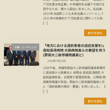
ア児支援法改正案」の参議院本会議での成立を
見守るため、朝から国会に来ました。私自身、
2015年 永田町こども未来会議メンバーとして
2021年の医療的ケア児支援法に関わって以来、
[…]
続きを読む
「地方における透析患者の送迎支援を!」
会議・ミーティング
高知高須病院 大田病院長らの要望を伺う
(原田大二郎参議院議員と)
2026年7月22日
22日午後、参議院原田大二郎参議院議員事務所
に高知県から医療法人 尚腎会 高知高須病院 大
田和道病院長、北岡啓介管理部部長、公明党 西
森雅和県議が来訪。原田大二郎参議院議員と共
に「透析医療の現状・要望」を伺いました。 【
[…]
続きを読む