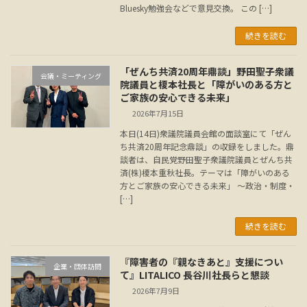
Bluesky勉強会などで意見交換。 この […]
続きを読む
「ぜんち共済20周年鼎談」野田聖子衆議
会議・ミーティング
院議員と榎本社長と「障がいのある方と
ご家族の安心できる未来」
2026年7月15日
本日(14日)衆議院議員会館の面談室にて「ぜん
ち共済20周年記念鼎談」の収録をしました。鼎
談者は、自民党野田聖子衆議院議員とぜんち共
済(株)榎本重秋社長。テーマは「障がいのある
方とご家族の安心できる未来」 ～政治・制度・
[…]
続きを読む
『障害者の『親なきあと』支援につい
企業・団体訪問
て』LITALICO 長谷川社長らと懇談
2026年7月9日