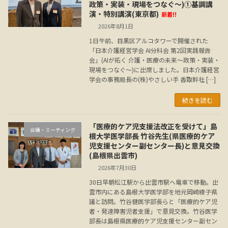
政策・実装・現場をつなぐ～)①基調講
演・特別講演(東京都)
新着!!
2026年8月1日
1日午前、目黒区アルコタワーで開催された
「日本介護経営学会 AI分科会 第2回実践報告
会」(AIが拓く 介護・医療の未来～政策・実装・
現場をつなぐ～)に出席しました。日本介護経営
学会の事務局長の(株)やさしい手 香取幹社 […]
続きを読む
「医療的ケア児支援法改正を受けて」島
会議・ミーティング
根大学医学部長 竹谷先生(県医療的ケア
児支援センター副センター長)と意見交換
(島根県出雲市)
2026年7月30日
30日早朝松江駅から出雲市駅へ電車で移動。出
雲市内にある島根大学医学部を地元岡崎綾子県
議と訪問。竹谷健医学部長らと「医療的ケア児
者・発達障害児者支援」で意見交換。竹谷医学
部長は島根県医療的ケア児支援センター副セン