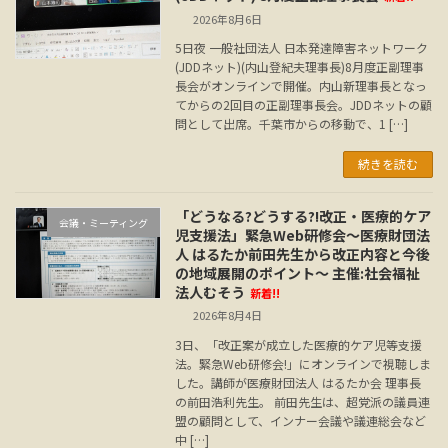
2026年8月6日
5日夜 一般社団法人 日本発達障害ネットワーク
(JDDネット)(内山登紀夫理事長)8月度正副理事
長会がオンラインで開催。内山新理事長となっ
てからの2回目の正副理事長会。JDDネットの顧
問として出席。千葉市からの移動で、1 […]
続きを読む
「どうなる?どうする?!改正・医療的ケア
会議・ミーティング
児支援法」緊急Web研修会～医療財団法
人 はるたか前田先生から改正内容と今後
の地域展開のポイント～ 主催:社会福祉
法人むそう
新着!!
2026年8月4日
3日、「改正案が成立した医療的ケア児等支援
法。緊急Web研修会!」にオンラインで視聴しま
した。講師が医療財団法人 はるたか会 理事長
の前田浩利先生。 前田先生は、超党派の議員連
盟の顧問として、インナー会議や議連総会など
中 […]