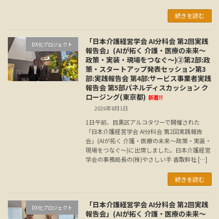
続きを読む
「日本介護経営学会 AI分科会 第2回実践
DX化プロジェクト
報告会」(AIが拓く 介護・医療の未来～
政策・実装・現場をつなぐ～)②第2部:政
策・スタートアップ発表セッション第3
部:実践報告会 第4部:サービス事業者実践
報告会 第5部パネルディスカッション ク
ロージング(東京都)
新着!!
2026年8月1日
1日午前、目黒区アルコタワーで開催された
「日本介護経営学会 AI分科会 第2回実践報告
会」(AIが拓く 介護・医療の未来～政策・実装・
現場をつなぐ～)に出席しました。日本介護経営
学会の事務局長の(株)やさしい手 香取幹社 […]
続きを読む
「日本介護経営学会 AI分科会 第2回実践
DX化プロジェクト
報告会」(AIが拓く 介護・医療の未来～