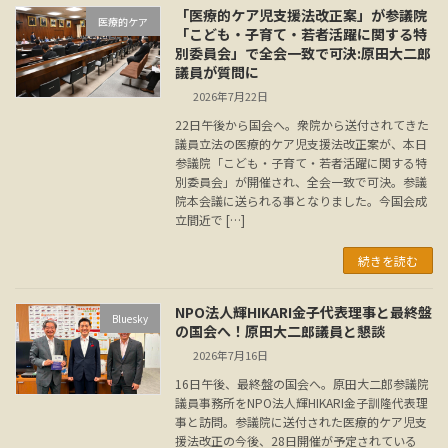
「医療的ケア児支援法改正案」が参議院
医療的ケア
「こども・子育て・若者活躍に関する特
別委員会」で全会一致で可決:原田大二郎
議員が質問に
2026年7月22日
22日午後から国会へ。衆院から送付されてきた
議員立法の医療的ケア児支援法改正案が、本日
参議院「こども・子育て・若者活躍に関する特
別委員会」が開催され、全会一致で可決。参議
院本会議に送られる事となりました。今国会成
立間近で […]
続きを読む
NPO法人輝HIKARI金子代表理事と最終盤
Bluesky
の国会へ！原田大二郎議員と懇談
2026年7月16日
16日午後、最終盤の国会へ。原田大二郎参議院
議員事務所をNPO法人輝HIKARI金子訓隆代表理
事と訪問。参議院に送付された医療的ケア児支
援法改正の今後、28日開催が予定されている