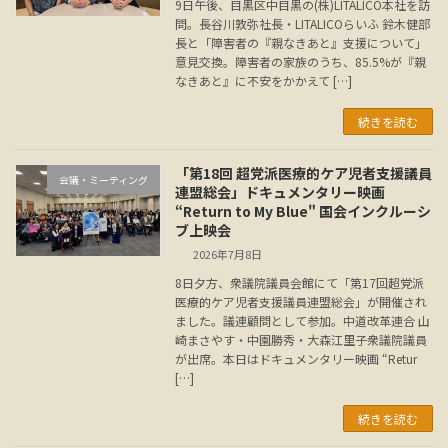
9日午後、目黒区中目黒の(株)LITALICO本社を訪
問。長谷川敦弥社長・LITALICOらいふ 鈴木健部
長と「障害者の『親なきあと』支援について」
意見交換。障害者の家族のうち、85.5%が『親
なきあと』に不安をかかえて […]
続きを読む
「第18回 超党派医療的ケア児者支援議員
会議・ミーティング
連盟総会」ドキュメンタリー映画
“Return to My Blue" 国会インクルーシ
ブ上映会
2026年7月8日
8日夕方、衆議院議員会館にて「第17回超党派
医療的ケア児者支援議員連盟総会」が開催され
ました。議連顧問として参加。中道改革連合 山
崎まさやす・中園勝秀・大森江里子衆議院議員
が出席。本日はドキュメンタリー映画 “Retur
[…]
続きを読む