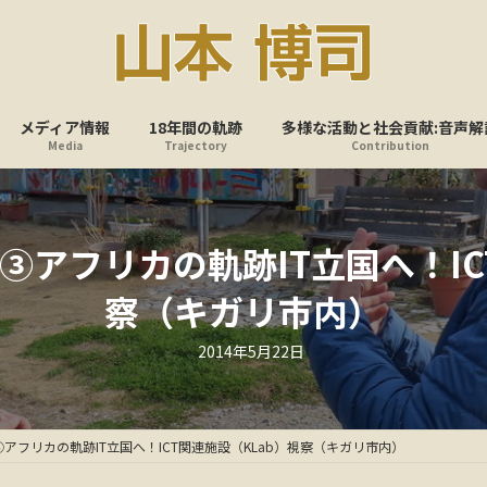
メディア情報
18年間の軌跡
多様な活動と社会貢献:音声解
Media
Trajectory
Contribution
アフリカの軌跡IT立国へ！IC
察（キガリ市内）
最
2014年5月22日
終
更
新
日
時
:
アフリカの軌跡IT立国へ！ICT関連施設（KLab）視察（キガリ市内）