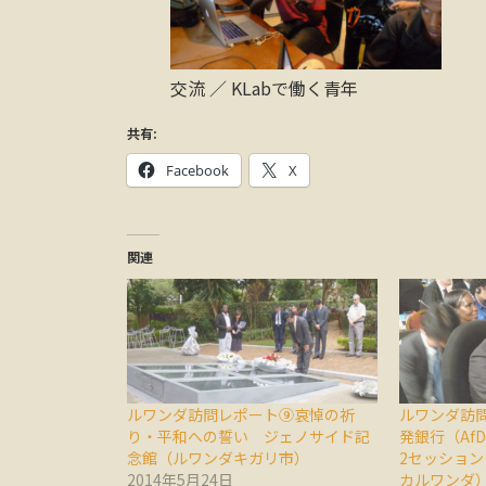
交流 ／ KLabで働く青年
共有:
Facebook
X
関連
ルワンダ訪問レポート⑨哀悼の祈
ルワンダ訪
り・平和への誓い ジェノサイド記
発銀行（Af
念館（ルワンダキガリ市）
2セッショ
2014年5月24日
カルワンダ