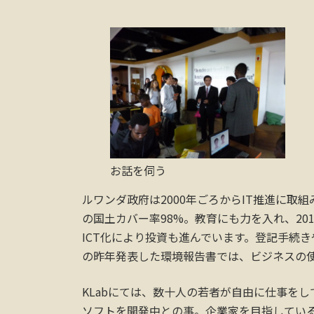
お話を伺う
ルワンダ政府は2000年ごろからIT推進に取
の国土カバー率98%。教育にも力を入れ、20
ICT化により投資も進んでいます。登記手続
の昨年発表した環境報告書では、ビジネスの使
KLabにては、数十人の若者が自由に仕事を
ソフトを開発中との事。企業家を目指してい