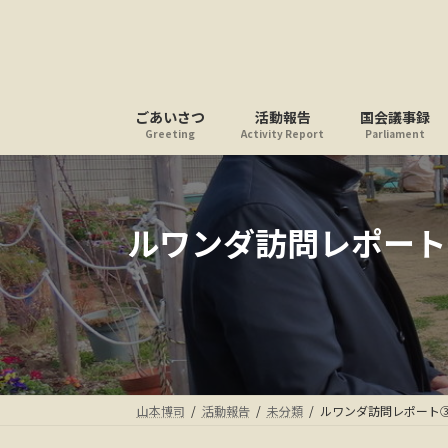
コ
ナ
ン
ビ
テ
ゲ
ン
ー
ツ
シ
ごあいさつ
活動報告
国会議事録
へ
ョ
Greeting
Activity Report
Parliament
ス
ン
キ
に
ッ
移
プ
動
ルワンダ訪問レポート③
山本博司
活動報告
未分類
ルワンダ訪問レポート③