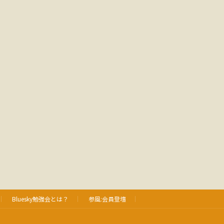
Bluesky勉強会とは？
参風:会員登壇