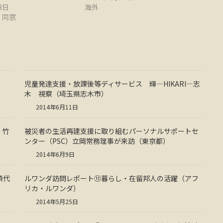
3日
海外
・同窓
児童発達支援・放課後等ディサービス 輝―HIKARI―志
木 視察（埼玉県志木市）
2014年6月11日
 竹
被災者の生活再建支援に取り組むパーソナルサポートセ
ンター（PSC）立岡常務理事が来訪（東京都）
2014年6月9日
須代
ルワンダ訪問レポート⑪暮らし・在留邦人の活躍（アフ
リカ・ルワンダ）
2014年5月25日