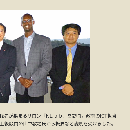
係者が集まるサロン「KＬａｂ」を訪問。政府のICT担当
策上級顧問の山中敦之氏から概要など説明を受けました。