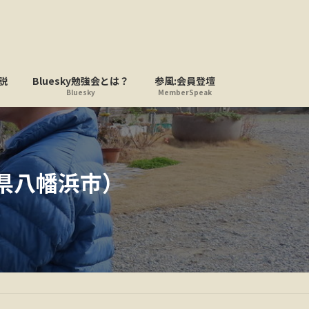
説
Bluesky勉強会とは？
参風:会員登壇
Bluesky
MemberSpeak
県八幡浜市）