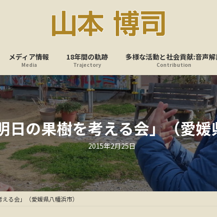
メディア情報
18年間の軌跡
多様な活動と社会貢献:音声解
Media
Trajectory
Contribution
「明日の果樹を考える会」（愛媛
最
2015年2月25日
終
更
新
日
時
:
考える会」（愛媛県八幡浜市）