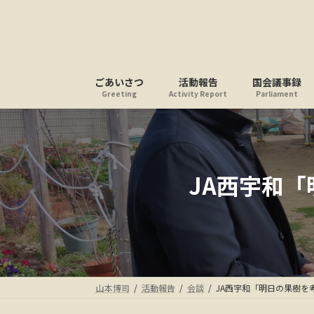
コ
ナ
ン
ビ
テ
ゲ
ン
ー
ツ
シ
ごあいさつ
活動報告
国会議事録
へ
ョ
Greeting
Activity Report
Parliament
ス
ン
キ
に
ッ
移
プ
動
JA西宇和
山本博司
活動報告
会談
JA西宇和「明日の果樹を