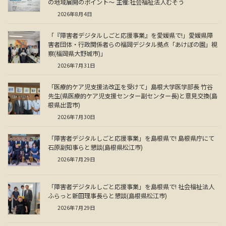
の地域展開のポイント～ 主催:社会福祉法人むそう
2026年8月4日
「『障害者デジタルしごと応援事業』を愛媛県で!」愛媛県障
害者団体・行政関係者らの福岡デジタル拠点「あけぼの園」視
察(福岡県大野城市)」
2026年7月31日
「医療的ケア児支援法改正を受けて」島根大学医学部長 竹谷
先生(県医療的ケア児支援センター副センター長)と意見交換(島
根県出雲市)
2026年7月30日
「障害者デジタルしごと応援事業」を島根県で! 島根県庁にて
石原副知事らと懇談(島根県松江市)
2026年7月29日
「障害者デジタルしごと応援事業」を島根県で! 社会福祉法人
ふらっと新田理事長らと懇談(島根県松江市)
2026年7月29日