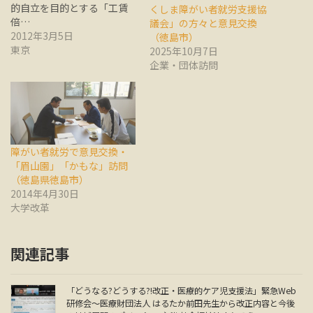
的自立を目的とする「工賃
くしま障がい者就労支援協
倍…
議会」の方々と意見交換
2012年3月5日
（徳島市）
東京
2025年10月7日
企業・団体訪問
障がい者就労で意見交換・
「眉山園」「かもな」訪問
（徳島県徳島市）
2014年4月30日
大学改革
関連記事
「どうなる?どうする?!改正・医療的ケア児支援法」緊急Web
研修会～医療財団法人 はるたか前田先生から改正内容と今後