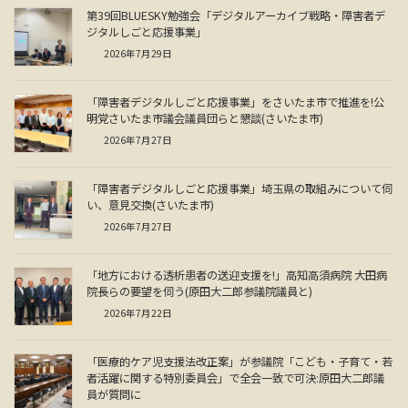
第39回BLUESKY勉強会「デジタルアーカイブ戦略・障害者デ
ジタルしごと応援事業」
2026年7月29日
「障害者デジタルしごと応援事業」をさいたま市で推進を!公
明党さいたま市議会議員団らと懇談(さいたま市)
2026年7月27日
「障害者デジタルしごと応援事業」埼玉県の取組みについて伺
い、意見交換(さいたま市)
2026年7月27日
「地方における透析患者の送迎支援を!」高知高須病院 大田病
院長らの要望を伺う(原田大二郎参議院議員と)
2026年7月22日
「医療的ケア児支援法改正案」が参議院「こども・子育て・若
者活躍に関する特別委員会」で全会一致で可決:原田大二郎議
員が質問に