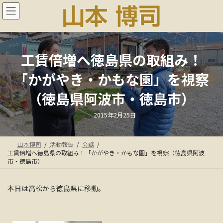
コ
ナ
ン
ビ
テ
ゲ
ン
ー
ツ
シ
へ
ョ
工賃倍増へ徳島県の取組み！
ス
ン
「かがやき・かもな園」を視察
キ
に
ッ
移
（徳島県阿波市・徳島市）
プ
動
最
2015年2月25日
終
更
新
日
山本博司
活動報告
会談
時
:
工賃倍増へ徳島県の取組み！「かがやき・かもな園」を視察（徳島県阿波
市・徳島市）
本日は高松から徳島県に移動。