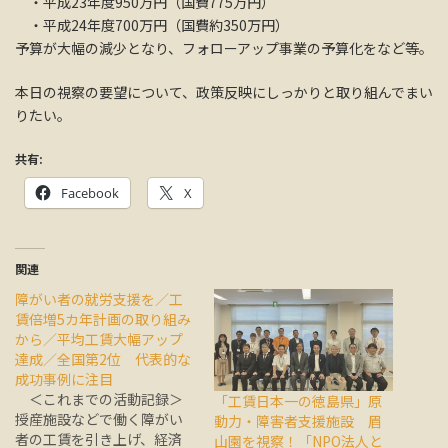
・平成23年度950万円（国費775万円）
・平成24年度700万円（国費約350万円）
予算が大幅の減少となり、フォローアップ事業の予算化をなど等。
本日の視察の要望について、政策反映にしっかりと取り組んでまい
りたい。
共有:
Facebook
X
関連
障がい者の就労支援を／工
賃倍増5カ年計画の取り組み
から／平均工賃大幅アップ
達成／全国第2位 代表的な
成功事例に注目
＜これまでの活動記録＞
「工賃日本一の徳島県」原
授産施設などで働く障がい
動力・障害者支援施設 眉
者の工賃を引き上げ、経済
山園を視察！「NPO法人と