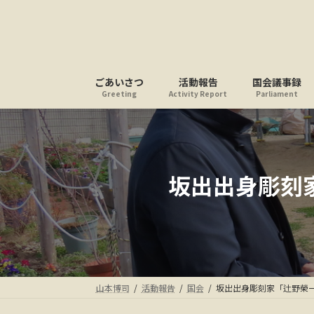
コ
ナ
ン
ビ
テ
ゲ
ン
ー
ツ
シ
ごあいさつ
活動報告
国会議事録
へ
ョ
Greeting
Activity Report
Parliament
ス
ン
キ
に
ッ
移
プ
動
坂出出身彫刻
山本博司
活動報告
国会
坂出出身彫刻家「辻野榮