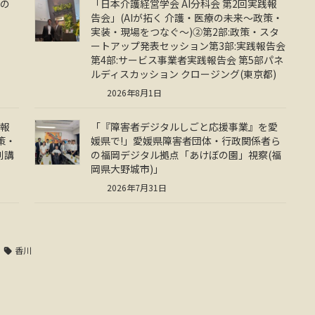
での
「日本介護経営学会 AI分科会 第2回実践報
告会」(AIが拓く 介護・医療の未来～政策・
実装・現場をつなぐ～)②第2部:政策・スタ
ートアップ発表セッション第3部:実践報告会
第4部:サービス事業者実践報告会 第5部パネ
ルディスカッション クロージング(東京都)
2026年8月1日
践報
「『障害者デジタルしごと応援事業』を愛
策・
媛県で!」愛媛県障害者団体・行政関係者ら
別講
の福岡デジタル拠点「あけぼの園」視察(福
岡県大野城市)」
2026年7月31日
香川