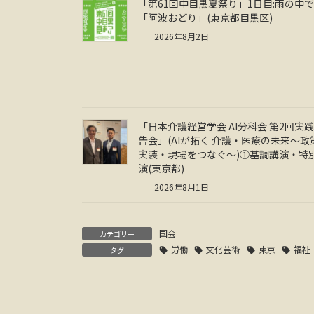
「第61回中目黒夏祭り」1日目:雨の中
「阿波おどり」(東京都目黒区)
2026年8月2日
「日本介護経営学会 AI分科会 第2回実
告会」(AIが拓く 介護・医療の未来～政
実装・現場をつなぐ～)①基調講演・特
演(東京都)
2026年8月1日
国会
カテゴリー
労働
文化芸術
東京
福祉
タグ