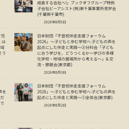
成長する会社へ!」ブックオフグループ特例
子会社ビーアシスト(株)東千葉事業所見学会
(千葉県千葉市)
2026年8月5日
ア児
日本財団「不登校伴走支援フォーラム
 は
2026」～子どもと歩む学校へ:子どもの声を
地域
起点にした伴走と実践～③分科会「子ども
そう
に合う学びを、どうつくるか～学びの多様
化学校・地域の居場所から考える～」& 交
流・懇親会(東京都)
2026年8月3日
日本財団「不登校伴走支援フォーラム
声を
2026」～子どもと歩む学校へ:子どもの声を
生だ
起点にした伴走と実践～①全体会(東京都)
祉で
2026年8月2日