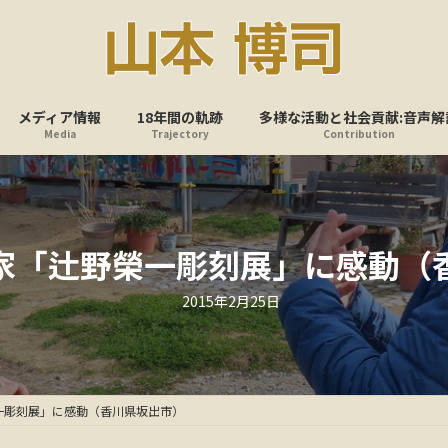
メディア情報
18年間の軌跡
多様な活動と社会貢献:音声解
Media
Trajectory
Contribution
家「辻野榮一彫刻展」に感動（
最
2015年2月25日
終
更
新
日
時
:
一彫刻展」に感動（香川県坂出市）