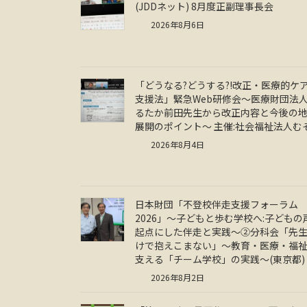
(JDDネット) 8月度正副理事長会
2026年8月6日
「どうなる?どうする?!改正・医療的ケ
支援法」緊急Web研修会～医療財団法人
るたか前田先生から改正内容と今後の
展開のポイント～ 主催:社会福祉法人む
2026年8月4日
日本財団「不登校伴走支援フォーラム
2026」～子どもと歩む学校へ:子どもの
起点にした伴走と実践～②分科会「先
けで抱えこまない」～教育・医療・福
支える「チーム学校」の実践～(東京都)
2026年8月2日