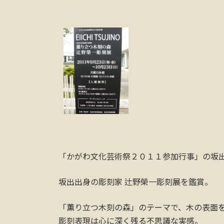
「かがわ文化芸術祭２０１１参加行事」の坂
坂出出身の彫刻家 辻野榮一彫刻展を鑑賞。
「薫り立つ木刻の森」のテーマで、木の表面
彫刻表現は心に深く残る不思議な実感。