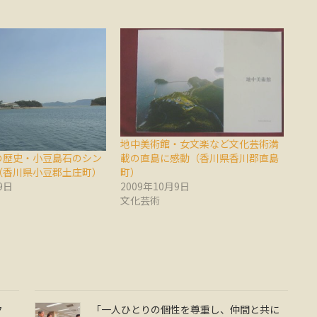
地中美術館・女文楽など文化芸術満
の歴史・小豆島石のシン
載の直島に感動（香川県香川郡直島
（香川県小豆郡土庄町）
町）
9日
2009年10月9日
文化芸術
ク
「一人ひとりの個性を尊重し、仲間と共に