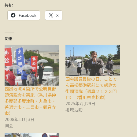
共有:
Facebook
X
関連
国会議員最後の日、ことで
ん高松築港駅前にて感謝の
西讃地域４箇所で公明党街
街頭演説（通算２１２３回
頭演説会を実施（香川県仲
目）（香川県高松市）
多度郡多度津町・丸亀市・
2025年7月29日
善通寺市・三豊市・観音寺
地域活動
市）
2008年11月3日
国会