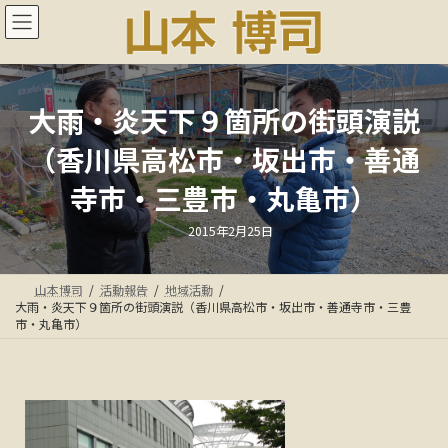
コ
ナ
ン
ビ
テ
ゲ
ン
ー
ツ
シ
へ
ョ
大雨・炎天下９箇所の街頭演説
ス
ン
（香川県高松市・坂出市・善通
キ
に
ッ
移
寺市・三豊市・丸亀市）
プ
動
最
2015年2月25日
終
更
新
日
山本博司
活動報告
地域活動
時
:
大雨・炎天下９箇所の街頭演説（香川県高松市・坂出市・善通寺市・三豊
市・丸亀市）