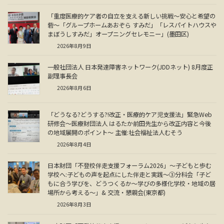
「重度医療的ケア者の自立を支える新しい挑戦～安心と希望の
砦～「グループホームあおぞら すみだ」「レスパイトハウスや
まぼうしすみだ」オープニングセレモニー」(墨田区)
2026年8月9日
一般社団法人 日本発達障害ネットワーク(JDDネット) 8月度正
副理事長会
2026年8月6日
「どうなる?どうする?!改正・医療的ケア児支援法」緊急Web
研修会～医療財団法人 はるたか前田先生から改正内容と今後
の地域展開のポイント～ 主催:社会福祉法人むそう
2026年8月4日
日本財団「不登校伴走支援フォーラム2026」～子どもと歩む
学校へ:子どもの声を起点にした伴走と実践～③分科会「子ど
もに合う学びを、どうつくるか～学びの多様化学校・地域の居
場所から考える～」& 交流・懇親会(東京都)
2026年8月3日