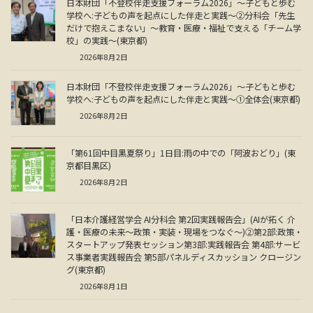
日本財団「不登校伴走支援フォーラム2026」～子どもと歩む
学校へ:子どもの声を起点にした伴走と実践～②分科会「先生
だけで抱えこまない」～教育・医療・福祉で支える「チーム学
校」の実践～(東京都)
2026年8月2日
日本財団「不登校伴走支援フォーラム2026」～子どもと歩む
学校へ:子どもの声を起点にした伴走と実践～①全体会(東京都)
2026年8月2日
「第61回中目黒夏祭り」1日目:雨の中での「阿波おどり」(東
京都目黒区)
2026年8月2日
「日本介護経営学会 AI分科会 第2回実践報告会」(AIが拓く 介
護・医療の未来～政策・実装・現場をつなぐ～)②第2部:政策・
スタートアップ発表セッション第3部:実践報告会 第4部:サービ
ス事業者実践報告会 第5部パネルディスカッション クロージン
グ(東京都)
2026年8月1日