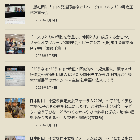
一般社団法人 日本発達障害ネットワーク(JDDネット) 8月度正
副理事長会
2026年8月6日
「一人ひとりの個性を尊重し、仲間と共に成長する会社へ!」
ブックオフグループ特例子会社ビーアシスト(株)東千葉事業所
見学会(千葉県千葉市)
2026年8月5日
「どうなる?どうする?!改正・医療的ケア児支援法」緊急Web
研修会～医療財団法人 はるたか前田先生から改正内容と今後
の地域展開のポイント～ 主催:社会福祉法人むそう
2026年8月4日
日本財団「不登校伴走支援フォーラム2026」～子どもと歩む
学校へ:子どもの声を起点にした伴走と実践～③分科会「子ど
もに合う学びを、どうつくるか～学びの多様化学校・地域の居
場所から考える～」& 交流・懇親会(東京都)
2026年8月3日
日本財団「不登校伴走支援フォーラム2026」～子どもと歩む