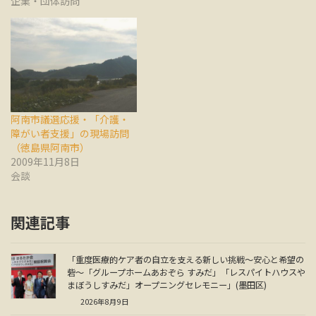
企業・団体訪問
阿南市議選応援・「介護・
障がい者支援」の現場訪問
（徳島県阿南市）
2009年11月8日
会談
関連記事
「重度医療的ケア者の自立を支える新しい挑戦～安心と希望の
砦～「グループホームあおぞら すみだ」「レスパイトハウスや
まぼうしすみだ」オープニングセレモニー」(墨田区)
2026年8月9日