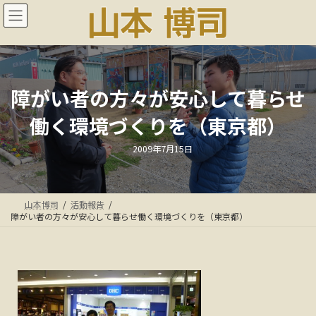
コ
ナ
ン
ビ
テ
ゲ
ン
ー
ツ
シ
へ
ョ
ス
ン
障がい者の方々が安心して暮らせ
キ
に
働く環境づくりを（東京都）
ッ
移
プ
動
最
2009年7月15日
終
更
新
日
時
:
山本博司
活動報告
障がい者の方々が安心して暮らせ働く環境づくりを（東京都）