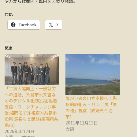
夕方からは都内・区内をまわり懇談。
共有:
Facebook
X
関連
「工賃大幅向上・一般就労
への道筋」糸島市公文書な
障がい者の自立支援へ！先
どのデジタル化!就労困難者
駆的取組み・パン工房「麦
支援・ワークチャレンジ事
の穂」視察（愛媛県今治
業:福岡モデル視察④糸島市
市）
役所 課長らと懇談(福岡県糸
2011年11月13日
島市)
会談
2026年3月24日