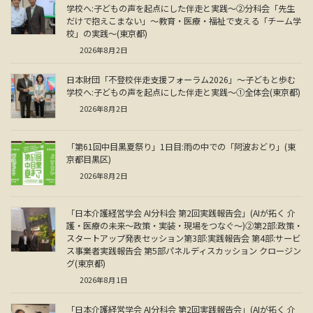
学校へ:子どもの声を起点にした伴走と実践～②分科会「先生
だけで抱えこまない」～教育・医療・福祉で支える「チーム学
校」の実践～(東京都)
2026年8月2日
日本財団「不登校伴走支援フォーラム2026」～子どもと歩む
学校へ:子どもの声を起点にした伴走と実践～①全体会(東京都)
2026年8月2日
「第61回中目黒夏祭り」1日目:雨の中での「阿波おどり」(東
京都目黒区)
2026年8月2日
「日本介護経営学会 AI分科会 第2回実践報告会」(AIが拓く 介
護・医療の未来～政策・実装・現場をつなぐ～)②第2部:政策・
スタートアップ発表セッション第3部:実践報告会 第4部:サービ
ス事業者実践報告会 第5部パネルディスカッション クロージン
グ(東京都)
2026年8月1日
「日本介護経営学会 AI分科会 第2回実践報告会」(AIが拓く 介