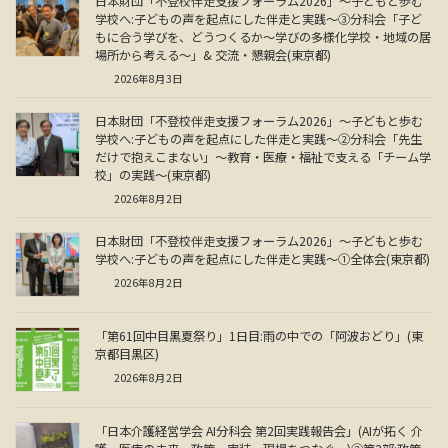
日本財団「不登校伴走支援フォーラム2026」～子どもと歩む
学校へ:子どもの声を起点にした伴走と実践～③分科会「子ど
もに合う学びを、どうつくるか～学びの多様化学校・地域の居
場所から考える～」& 交流・懇親会(東京都)
2026年8月3日
日本財団「不登校伴走支援フォーラム2026」～子どもと歩む
学校へ:子どもの声を起点にした伴走と実践～②分科会「先生
だけで抱えこまない」～教育・医療・福祉で支える「チーム学
校」の実践～(東京都)
2026年8月2日
日本財団「不登校伴走支援フォーラム2026」～子どもと歩む
学校へ:子どもの声を起点にした伴走と実践～①全体会(東京都)
2026年8月2日
「第61回中目黒夏祭り」1日目:雨の中での「阿波おどり」(東
京都目黒区)
2026年8月2日
「日本介護経営学会 AI分科会 第2回実践報告会」(AIが拓く 介