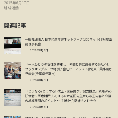
2015年6月17日
地域活動
関連記事
一般社団法人 日本発達障害ネットワーク(JDDネット) 8月度正
副理事長会
2026年8月6日
「一人ひとりの個性を尊重し、仲間と共に成長する会社へ!」
ブックオフグループ特例子会社ビーアシスト(株)東千葉事業所
見学会(千葉県千葉市)
2026年8月5日
「どうなる?どうする?!改正・医療的ケア児支援法」緊急Web
研修会～医療財団法人 はるたか前田先生から改正内容と今後
の地域展開のポイント～ 主催:社会福祉法人むそう
2026年8月4日