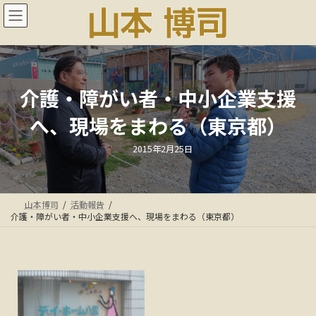
コ
ナ
ン
ビ
テ
ゲ
ン
ー
ツ
シ
へ
ョ
ス
ン
介護・障がい者・中小企業支援
キ
に
へ、現場をまわる（東京都）
ッ
移
プ
動
最
2015年2月25日
終
更
新
日
時
:
山本博司
活動報告
介護・障がい者・中小企業支援へ、現場をまわる（東京都）