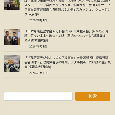
護・医療の未来～政策・実装・現場をつなぐ～)②第2部:政策・
スタートアップ発表セッション第3部:実践報告会 第4部:サービ
ス事業者実践報告会 第5部パネルディスカッション クロージン
グ(東京都)
2026年8月1日
「日本介護経営学会 AI分科会 第2回実践報告会」(AIが拓く 介
護・医療の未来～政策・実装・現場をつなぐ～)①基調講演・
特別講演(東京都)
2026年8月1日
「『障害者デジタルしごと応援事業』を愛媛県で!」愛媛県障
害者団体・行政関係者らの福岡デジタル拠点「あけぼの園」視
察(福岡県大野城市)」
2026年7月31日
検索