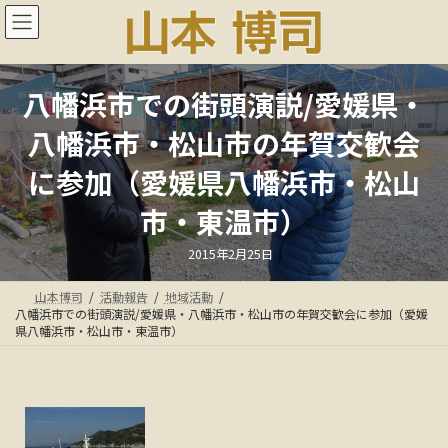
コ
ナ
ン
ビ
テ
ゲ
ン
ー
ツ
シ
八幡浜市での街頭演説/愛媛県・
へ
ョ
ス
ン
八幡浜市・松山市の年賀交歓会
キ
に
ッ
移
に参加（愛媛県八幡浜市・松山
プ
動
市・東温市）
最
2015年2月25日
終
更
新
山本博司
活動報告
地域活動
日
時
八幡浜市での街頭演説/愛媛県・八幡浜市・松山市の年賀交歓会に参加（愛媛
:
県八幡浜市・松山市・東温市）