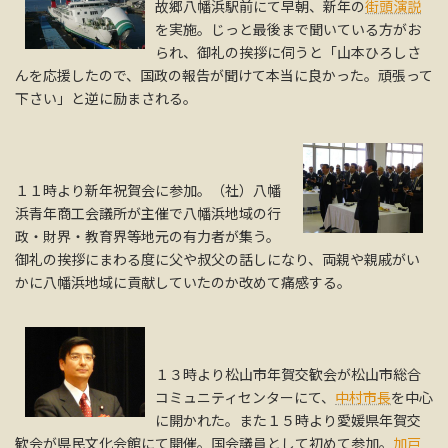
故郷八幡浜駅前にて早朝、新年の
街頭演説
を実施。じっと最後まで聞いている方がお
られ、御礼の挨拶に伺うと「山本ひろしさ
んを応援したので、国政の報告が聞けて本当に良かった。頑張って
下さい」と逆に励まされる。
１１時より新年祝賀会に参加。（社）八幡
浜青年商工会議所が主催で八幡浜地域の行
政・財界・教育界等地元の有力者が集う。
御礼の挨拶にまわる度に父や叔父の話しになり、両親や親戚がい
かに八幡浜地域に貢献していたのか改めて痛感する。
１３時より松山市年賀交歓会が松山市総合
コミュニティセンターにて、
中村市長
を中心
に開かれた。また１５時より愛媛県年賀交
歓会が県民文化会館にて開催。国会議員として初めて参加。
加戸