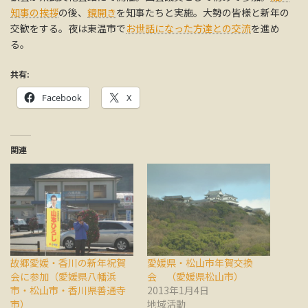
知事の挨拶
の後、
鏡開き
を知事たちと実施。大勢の皆様と新年の
交歓をする。夜は東温市で
お世話になった方達との交流
を進め
る。
共有:
Facebook
X
関連
故郷愛媛・香川の新年祝賀
愛媛県・松山市年賀交換
会に参加（愛媛県八幡浜
会 （愛媛県松山市）
市・松山市・香川県善通寺
2013年1月4日
市）
地域活動