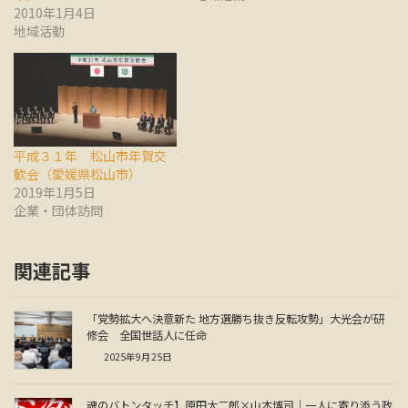
2010年1月4日
地域活動
平成３１年 松山市年賀交
歓会（愛媛県松山市）
2019年1月5日
企業・団体訪問
関連記事
「党勢拡大へ決意新た 地方選勝ち抜き反転攻勢」大光会が研
修会 全国世話人に任命
2025年9月25日
魂のバトンタッチ】原田大二郎×山本博司｜一人に寄り添う政