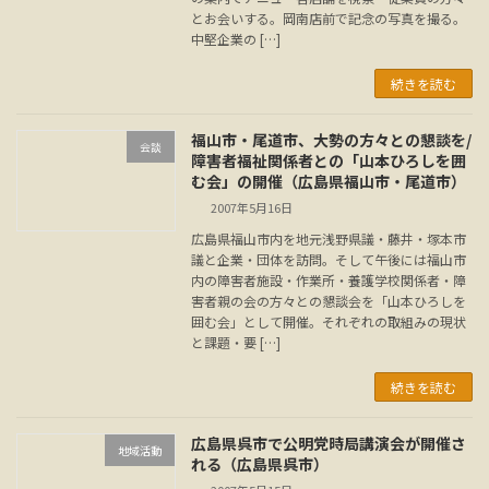
とお会いする。岡南店前で記念の写真を撮る。
中堅企業の […]
続きを読む
福山市・尾道市、大勢の方々との懇談を/
会談
障害者福祉関係者との「山本ひろしを囲
む会」の開催（広島県福山市・尾道市）
2007年5月16日
広島県福山市内を地元浅野県議・藤井・塚本市
議と企業・団体を訪問。そして午後には福山市
内の障害者施設・作業所・養護学校関係者・障
害者親の会の方々との懇談会を「山本ひろしを
囲む会」として開催。それぞれの取組みの現状
と課題・要 […]
続きを読む
広島県呉市で公明党時局講演会が開催さ
地域活動
れる（広島県呉市）