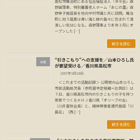
高松市庵治町にある社会福祉法人「洋々会」森
野誠理事、特別養護老人ホーム「あじの里」森
野幸子施設長を地元中村市議と共に訪問。庵治
町に向う風景は青い海と緑の島々に包まれて清
清しい気分になる。森野理事より本年３月にオ
ープンした […]
続きを読む
“引きこもり”への支援を／山本ひろし氏
会談
が要望受ける／香川県高松市
2007年5月18日
＜これまでの活動記録＞ 公明党の山本ひろし
市民活動局次長（参院選予定候補＝比例区）は
７日、香川県高松市内の引きこもりの子を持つ
家族でつくるＫＨＪ香川県「オリーブの会」
（川井富枝会長）と、精神障害者通所施設「川
島荘」（西 […]
続きを読む