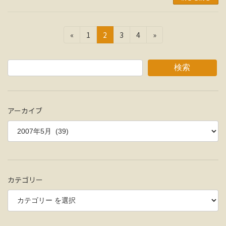
投
固
固
固
固
«
1
2
3
4
»
定
定
定
定
稿
ペ
ペ
ペ
ペ
の
ー
ー
ー
ー
検索
ジ
ジ
ジ
ジ
ペ
ー
アーカイブ
ジ
送
り
カテゴリー