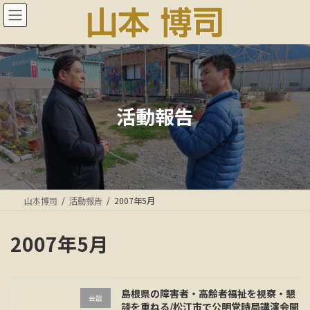
コ
ナ
ン
ビ
テ
ゲ
ン
ー
ツ
シ
へ
ョ
ス
ン
キ
に
活動報告
ッ
移
プ
動
山本博司
活動報告
2007年5月
2007年5月
島根県の障害者・高齢者福祉を視察・懇
会談
談を重ねる/松江市で公明党時局講演会開