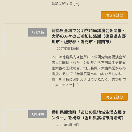
金額は約８０ […]
続きを読む
徳島県全域で公明党時局講演会を開催・
地域活動
大勢の方々のご参加に感謝（徳島県吉野
川市・板野郡・鳴門市・阿南市）
2007年5月20日
本日は徳島県内４箇所にて公明党時局講演会が
盛大に開催された。公明党から石田厚生労働省
副大臣の国政報告。地元長尾・大西県議からの
挨拶。そして「参議院選への山本ひろしの決
意」を皆様にお訴えさせていただく。吉野川市
アメニティセ […]
続きを読む
香川県庵治町「あじの里地域生活支援セ
地域活動
ンター」を視察（香川県高松市庵治町）
2007年5月19日