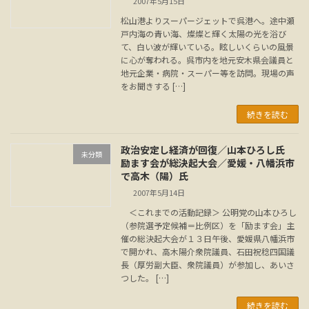
2007年5月15日
松山港よりスーパージェットで呉港へ。途中瀬
戸内海の青い海、燦燦と輝く太陽の光を浴び
て、白い波が輝いている。眩しいくらいの風景
に心が奪われる。呉市内を地元安木県会議員と
地元企業・病院・スーパー等を訪問。現場の声
をお聞きする […]
続きを読む
政治安定し経済が回復／山本ひろし氏
未分類
励ます会が総決起大会／愛媛・八幡浜市
で高木（陽）氏
2007年5月14日
＜これまでの活動記録＞ 公明党の山本ひろし
（参院選予定候補＝比例区）を「励ます会」主
催の総決起大会が１３日午後、愛媛県八幡浜市
で開かれ、高木陽介衆院議員、石田祝稔四国議
長（厚労副大臣、衆院議員）が参加し、あいさ
つした。 […]
続きを読む