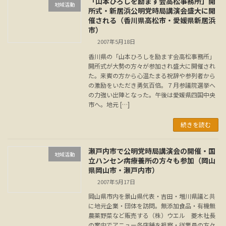
「山本ひろしを励ます会高松事務所」開
地域活動
所式・新居浜公明党時局講演会盛大に開
催される（香川県高松市・愛媛県新居浜
市）
2007年5月18日
香川県の「山本ひろしを励ます会高松事務所」
開所式が大勢の方々が参加され盛大に開催され
た。来賓の方から心温たまる祝辞や参列者から
の激励をいただき勇気百倍。７月参議院選挙へ
の力強い出陣となった。午後は愛媛県四国中央
市へ。地元 […]
続きを読む
瀬戸内市で公明党時局講演会の開催・国
地域活動
立ハンセン病療養所の方々も参加（岡山
県岡山市・瀬戸内市）
2007年5月17日
岡山県市内を景山県代表・吉田・増川県議と共
に地元企業・団体を訪問。無添加食品・有機無
農薬野菜など販売する（株）ウエル 菱木社長
の案内でアニュー各店舗を視察・従業員の方々