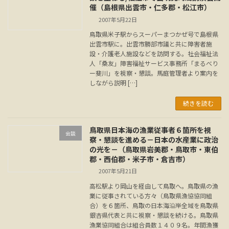
催（島根県出雲市・仁多郡・松江市）
2007年5月22日
鳥取県米子駅からスーパーまつかぜ号で島根県
出雲市駅に。出雲市勝部市議と共に障害者施
設・介護老人施設などを訪問する。社会福祉法
人「桑友」障害福祉サービス事務所「まるべり
ー斐川」を視察・懇談。馬庭管理者より案内を
しながら説明 […]
続きを読む
鳥取県日本海の漁業従事者６箇所を視
会談
察・懇談を進める－日本の水産業に政治
の光を－（鳥取県岩美郡・鳥取市・東伯
郡・西伯郡・米子市・倉吉市）
2007年5月21日
高松駅より岡山を経由して鳥取へ。鳥取県の漁
業に従事されている方々（鳥取県漁協協同組
合）を６箇所、鳥取の日本海沿岸全域を鳥取県
銀杏県代表と共に視察・懇談を続ける。鳥取県
漁業協同組合は組合員数１４０９名。年間漁獲