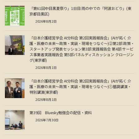
「第61回中目黒夏祭り」1日目:雨の中での「阿波おどり」(東
京都目黒区)
2026年8月2日
「日本介護経営学会 AI分科会 第2回実践報告会」(AIが拓く 介
護・医療の未来～政策・実装・現場をつなぐ～)②第2部:政策・
スタートアップ発表セッション第3部:実践報告会 第4部:サービ
ス事業者実践報告会 第5部パネルディスカッション クロージン
グ(東京都)
2026年8月1日
「日本介護経営学会 AI分科会 第2回実践報告会」(AIが拓く 介
護・医療の未来～政策・実装・現場をつなぐ～)①基調講演・
特別講演(東京都)
2026年8月1日
第39回 Bluesky勉強会の配信・資料
2026年7月30日