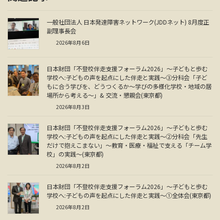
一般社団法人 日本発達障害ネットワーク(JDDネット) 8月度正
副理事長会
2026年8月6日
日本財団「不登校伴走支援フォーラム2026」～子どもと歩む
学校へ:子どもの声を起点にした伴走と実践～③分科会「子ど
もに合う学びを、どうつくるか～学びの多様化学校・地域の居
場所から考える～」& 交流・懇親会(東京都)
2026年8月3日
日本財団「不登校伴走支援フォーラム2026」～子どもと歩む
学校へ:子どもの声を起点にした伴走と実践～②分科会「先生
だけで抱えこまない」～教育・医療・福祉で支える「チーム学
校」の実践～(東京都)
2026年8月2日
日本財団「不登校伴走支援フォーラム2026」～子どもと歩む
学校へ:子どもの声を起点にした伴走と実践～①全体会(東京都)
2026年8月2日