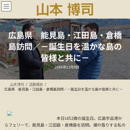
コ
ナ
ン
ビ
テ
ゲ
ン
ー
ツ
シ
へ
ョ
広島県 能見島・江田島・倉橋
ス
ン
島訪問／－誕生日を温かな島の
キ
に
ッ
移
皆様と共に－
プ
動
最
2006年12月9日
終
更
新
日
山本博司
活動報告
時
:
広島県 能見島・江田島・倉橋島訪問／－誕生日を温かな島の皆様と共に－
本日は52歳の誕生日。広島宇品港か
らフェリーで、能見島・江田島・倉橋島を訪問。潮の香りする私の