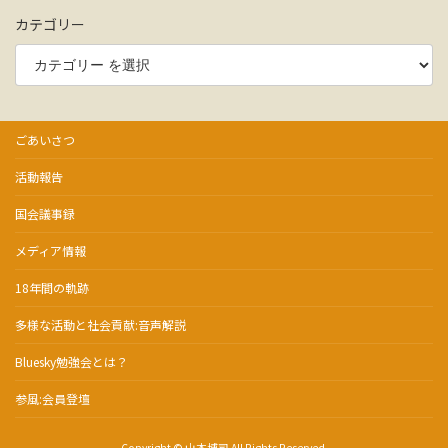
カテゴリー
ごあいさつ
活動報告
国会議事録
メディア情報
18年間の軌跡
多様な活動と社会貢献:音声解説
Bluesky勉強会とは？
参風:会員登壇
Copyright © 山本博司 All Rights Reserved.