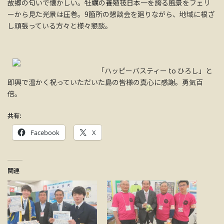
故郷の匂いで懐かしい。牡蠣の養殖筏日本一を誇る風景をフェリ
ーから見た光景は圧巻。9箇所の懇談会を廻りながら、地域に根ざ
し頑張っている方々と様々懇談。
「ハッピーバスティー to ひろし」と
即興で温かく祝っていただいた島の皆様の真心に感謝。勇気百
倍。
共有:
Facebook
X
関連