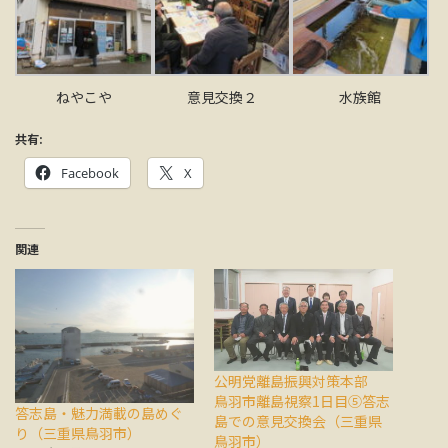
ねやこや
意見交換２
水族館
共有:
Facebook
X
関連
公明党離島振興対策本部
鳥羽市離島視察1日目⑤答志
答志島・魅力満載の島めぐ
島での意見交換会（三重県
り（三重県鳥羽市）
鳥羽市）