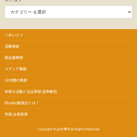
ごあいさつ
活動報告
国会議事録
メディア情報
18年間の軌跡
多様な活動と社会貢献:音声解説
Bluesky勉強会とは？
参風:会員登壇
Copyright © 山本博司 All Rights Reserved.