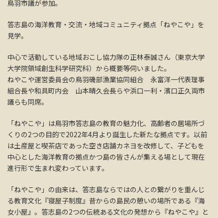
鳥羽市議が参加。
答志島の海洋教育・交流・地域コミュニティ拠点「ねやこや」を
見学。
中心で活動している地域おこし協力隊の正林泰誠さん（東京大学
大学院領域創生科学研究科）から概要等伺いました。
ねやこや運営委員会の鳥羽磯部漁業協同組合 永富洋一代表理事
組合長や和具町内会 山本晴久会長らや浜口一利・濱口正久両市
議らも同席。
「ねやこや」は鳥羽市答志島の教育の魅力化、高齢者の居場所づ
くりの2つの目的で2022年4月より誕生した新たな拠点です。以前
は土産屋と喫茶店であった空き店舗カネヨを改修して、子どもを
中心とした海洋教育の拠点かつ島の皆さんが集える場として現在
進行形で生まれ変わっています。
「ねやこや」の由来は、答志島ならではの人との繋がりを重んじ
る教育文化『寝屋子制度』昔からの島民の憩いの場所である『海
女小屋』。答志島の2つの伝統ある文化の発想から『ねやこや』と