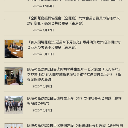
2025年12月4日
「全国離島振興協議会（全離島）荒木会長ら役員の皆様が来
訪」御礼・感謝と共に要望（東京都）
2025年7月12日
「有人国境離島法 延長や予算拡充」坂井海洋政策担当相に約
２万人の署名添え要望（東京都）
2025年6月21日
隠岐の島訪問2日目③町初の共生型サービス施設「えんがわ」
を視察(特定有人国境離島地域社会維持推進交付金活用）（島
根県隠岐の島町）
2025年6月8日
隠岐の島訪問2日目⓶祐生水産（有）野津社長らと懇談（島根
県隠岐の島町）
2025年6月7日
隠岐の島訪問2日目①徳畑建設（株)徳畑社長と懇談（島根県隠