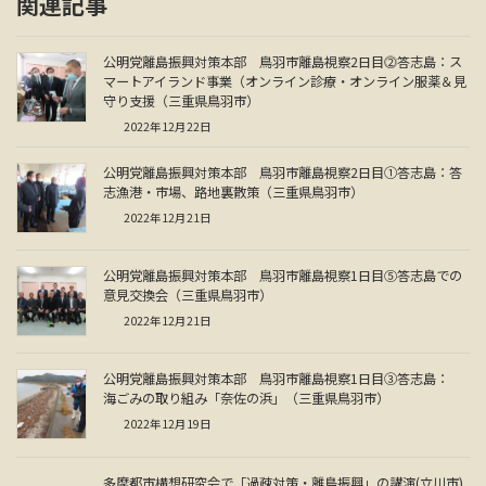
関連記事
公明党離島振興対策本部 鳥羽市離島視察2日目⓶答志島：ス
マートアイランド事業（オンライン診療・オンライン服薬＆見
守り支援（三重県鳥羽市）
2022年12月22日
公明党離島振興対策本部 鳥羽市離島視察2日目①答志島：答
志漁港・市場、路地裏散策（三重県鳥羽市）
2022年12月21日
公明党離島振興対策本部 鳥羽市離島視察1日目⑤答志島での
意見交換会（三重県鳥羽市）
2022年12月21日
公明党離島振興対策本部 鳥羽市離島視察1日目③答志島：
海ごみの取り組み「奈佐の浜」（三重県鳥羽市）
2022年12月19日
多摩都市構想研究会で「過疎対策・離島振興」の講演(立川市)