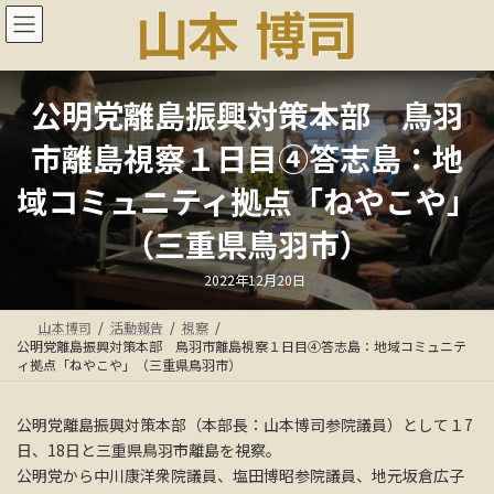
コ
ナ
ン
ビ
テ
ゲ
ン
ー
ツ
シ
公明党離島振興対策本部 鳥羽
へ
ョ
ス
ン
市離島視察１日目④答志島：地
キ
に
ッ
移
域コミュニティ拠点「ねやこや」
プ
動
（三重県鳥羽市）
最
2022年12月20日
終
更
新
山本博司
活動報告
視察
日
時
公明党離島振興対策本部 鳥羽市離島視察１日目④答志島：地域コミュニテ
:
ィ拠点「ねやこや」（三重県鳥羽市）
公明党離島振興対策本部（本部長：山本博司参院議員）として１7
日、18日と三重県鳥羽市離島を視察。
公明党から中川康洋衆院議員、塩田博昭参院議員、地元坂倉広子