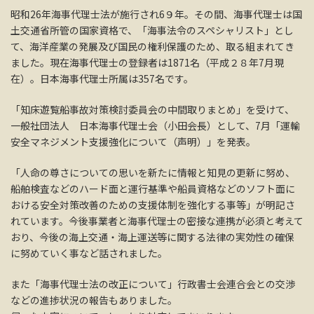
昭和26年海事代理士法が施行され6９年。その間、海事代理士は国
土交通省所管の国家資格で、「海事法令のスペシャリスト」とし
て、海洋産業の発展及び国民の権利保護のため、取る組まれてき
ました。現在海事代理士の登録者は1871名（平成２８年7月現
在）。日本海事代理士所属は357名です。
「知床遊覧船事故対策検討委員会の中間取りまとめ」を受けて、
一般社団法人 日本海事代理士会（小田会長）として、7月「運輸
安全マネジメント支援強化について（声明）」を発表。
「人命の尊さについての思いを新たに情報と知見の更新に努め、
船舶検査などのハード面と運行基準や船員資格などのソフト面に
おける安全対策改善のための支援体制を強化する事等」が明記さ
れています。今後事業者と海事代理士の密接な連携が必須と考えて
おり、今後の海上交通・海上運送等に関する法律の実効性の確保
に努めていく事など話されました。
また「海事代理士法の改正について」行政書士会連合会との交渉
などの進捗状況の報告もありました。