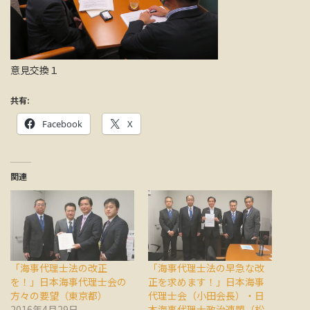
意見交換１
共有:
Facebook
X
関連
「海事代理士法の改正
「海事代理士法の早急な改
を！」日本海事代理士会の
正を求めます！」日本海事
方々の要望（東京都）
代理士会（小田会長）・日
2016年4月29日
本海事代理士政治連盟（松