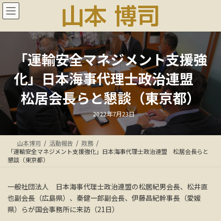
コ
ナ
ン
ビ
テ
ゲ
ン
ー
ツ
シ
へ
ョ
「運輸安全マネジメント支援強
ス
ン
化」日本海事代理士政治連盟
キ
に
ッ
移
松居会長らと懇談（東京都）
プ
動
最
2022年7月23日
終
更
新
日
山本博司
活動報告
政務
時
:
「運輸安全マネジメント支援強化」日本海事代理士政治連盟 松居会長らと
懇談（東京都）
一般社団法人 日本海事代理士政治連盟の松居紀男会長、松井直
也副会長（広島県）、秦健一郎副会長、伊藤昌紀幹事長（愛媛
県）らが国会事務所に来訪（21日）