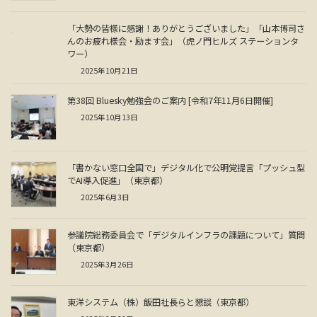
「大勢の皆様に感謝！ありがとうございました」「山本博司さ
んのお疲れ様会・励ます会」（虎ノ門ヒルズ ステーションタ
ワー）
2025年10月21日
第38回 Bluesky勉強会のご案内 [令和7年11月6日開催]
2025年10月13日
「書かない窓口全国で」デジタル化で公明党提言「プッシュ型
でAI導入促進」（東京都）
2025年6月3日
参議院総務委員会で「デジタルインフラの課題について」質問
（東京都）
2025年3月26日
東洋システム（株）飯田社長らと懇談（東京都）