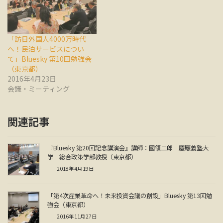
「訪日外国人4000万時代
へ！民泊サービスについ
て」Bluesky 第10回勉強会
（東京都）
2016年4月23日
会議・ミーティング
関連記事
『Bluesky 第20回記念講演会』講師：國領二郎 慶應義塾大
学 総合政策学部教授（東京都）
2018年4月19日
「第4次産業革命へ！未来投資会議の創設」Bluesky 第13回勉
強会（東京都）
2016年11月27日