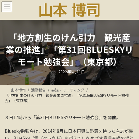
コ
ナ
ン
ビ
テ
ゲ
ン
ー
ツ
シ
へ
ョ
「地方創生のけん引力 観光産
ス
ン
業の推進」「第31回BLUESKYリ
キ
に
ッ
移
モート勉強会」（東京都）
プ
動
最
2022年6月11日
終
更
新
日
山本博司
活動報告
会議・ミーティング
時
:
「地方創生のけん引力 観光産業の推進」「第31回BLUESKYリモート勉強
会」（東京都）
８日17時から「第31回BLUESKYリモート勉強会」を開催。
Bluesky勉強会は、2014年8月に日本再興に熱意を持った有志が集
い、BlueSky（雲（クラウド）を越えて）をめざす意見交換の場と