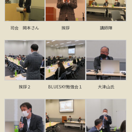
司会 岡本さん
挨拶
講師陣
挨拶２
BLUESKY勉強会１
大津山氏