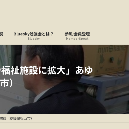
説
Bluesky勉強会とは？
参風:会員登壇
Bluesky
MemberSpeak
会福祉施設に拡大」あゆ
市）
と懇談（愛媛県松山市）