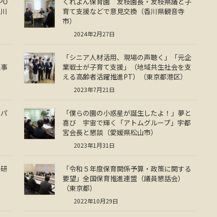
PO
くれよん保育園 友枝園長・友枝県議と子
香川
育て支援などで意見交換（香川県観音寺
市）
2024年2月27日
す
「シニア人材活用、現場の声聴く」「元企
理事
業戦士が子育て支援」（地域共生社会を支
える高齢者活躍推進PT）（東京都港区）
2023年7月21日
・パ
「僕らの園の小惑星が誕生したよ！」夢と
喜び 宇宙で輝く「アトムグループ」宇都
宮会長と懇談（愛媛県松山市）
2023年1月31日
で研
「令和５年度保育関係予算・政策に関する
要望」全国保育推進連盟（議員懇話会）
（東京都）
2022年10月29日