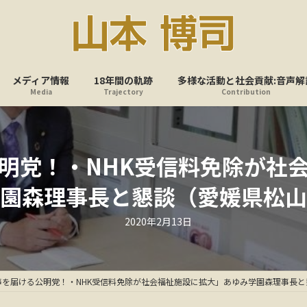
メディア情報
18年間の軌跡
多様な活動と社会貢献:音声解
Media
Trajectory
Contribution
明党！・NHK受信料免除が社
園森理事長と懇談（愛媛県松山
最
2020年2月13日
終
更
新
日
時
:
声を届ける公明党！・NHK受信料免除が社会福祉施設に拡大」あゆみ学園森理事長