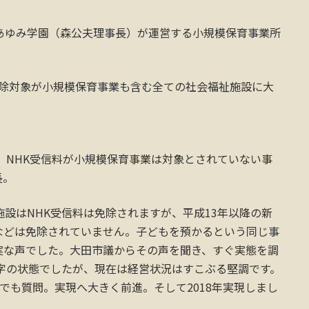
あゆみ学園（森公夫理事長）が運営する小規模保育事業所
料免除対象が小規模保育事業も含む全ての社会福祉施設に大
に、NHK受信料が小規模保育事業は対象とされていない事
長。
施設はNHK受信料は免除されますが、平成13年以降の新
などは免除されていません。子どもを預かるという同じ事
実な声でした。大田市議からその声を聞き、すぐ実態を調
赤字の状態でしたが、現在は経営状況はすこぶる堅調です。
7年でも質問。実現へ大きく前進。そして2018年実現しまし