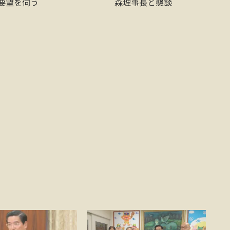
要望を伺う
森理事長と懇談