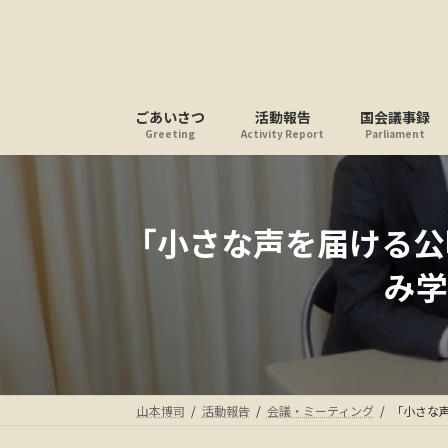
コ
ナ
ン
ビ
テ
ゲ
ン
ー
ツ
シ
ごあいさつ
活動報告
国会議事録
へ
ョ
Greeting
Activity Report
Parliament
ス
ン
キ
に
ッ
移
プ
動
「小さな声を届ける公
み学
山本博司
活動報告
会議・ミーティング
「小さな