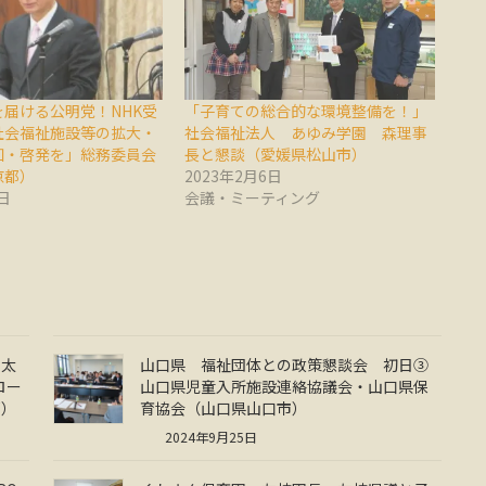
届ける公明党！NHK受
「子育ての総合的な環境整備を！」
社会福祉施設等の拡大・
社会福祉法人 あゆみ学園 森理事
知・啓発を」総務委員会
長と懇談（愛媛県松山市）
京都）
2023年2月6日
日
会議・ミーティング
骨太
山口県 福祉団体との政策懇談会 初日③
ロー
山口県児童入所施設連絡協議会・山口県保
都）
育協会（山口県山口市）
2024年9月25日