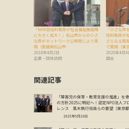
「NHK受信料免除が社会福祉施設等
「小さな声を
に大きく拡大！」松山市からの小さ
信料免除が
な声がネットワーク公明党により実
さらなる周
現（愛媛県松山市
で質問（東
2018年4月2日
2020年4月4
企業・団体訪問
国会
関連記事
「障害児の保育・教育支援の推進」を
の方針2025に明記へ！認定NPO法人フ
レンス 黒木執行役員らの要望（東京
2025年5月10日