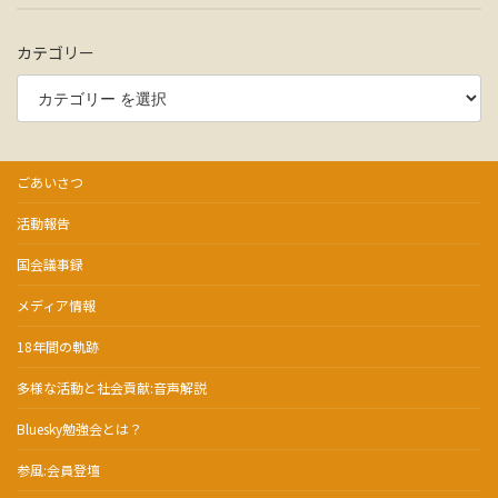
カテゴリー
ごあいさつ
活動報告
国会議事録
メディア情報
18年間の軌跡
多様な活動と社会貢献:音声解説
Bluesky勉強会とは？
参風:会員登壇