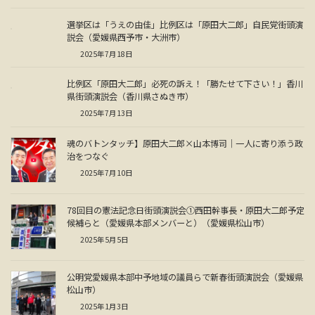
選挙区は「うえの由佳」比例区は「原田大二郎」自民党街頭演
説会（愛媛県西予市・大洲市）
2025年7月18日
比例区「原田大二郎」必死の訴え！「勝たせて下さい！」香川
県街頭演説会（香川県さぬき市）
2025年7月13日
魂のバトンタッチ】原田大二郎×山本博司｜一人に寄り添う政
治をつなぐ
2025年7月10日
78回目の憲法記念日街頭演説会①西田幹事長・原田大二郎予定
候補らと（愛媛県本部メンバーと）（愛媛県松山市）
2025年5月5日
公明党愛媛県本部中予地域の議員らで新春街頭演説会（愛媛県
松山市）
2025年1月3日