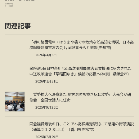
行事
関連記事
「初の路面電車・はりまや橋での散策など高知を満喫」日本高
次脳機能障害友の会 片岡理事長らと懇親(高知市)
2026年4月6日
衆院選5日目神奈川4区:高次脳機能障害者支援法に尽力された
中道改革連合「早稲田ゆき」候補の応援へ(神奈川県鎌倉市)
2026年1月31日
「党勢拡大へ決意新た 地方選勝ち抜き反転攻勢」大光会が研
修会 全国世話人に任命
2025年9月25日
国会議員最後の日、ことでん高松築港駅前にて感謝の街頭演説
（通算２１２３回目）（香川県高松市）
2025年7月29日