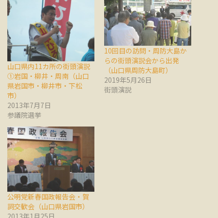
10回目の訪問・周防大島か
らの街頭演説会から出発
山口県内11カ所の街頭演説
（山口県周防大島町）
①岩国・柳井・周南（山口
2019年5月26日
県岩国市・柳井市・下松
街頭演説
市）
2013年7月7日
参議院選挙
公明党新春国政報告会・賀
詞交歓会（山口県岩国市）
2013年1月25日