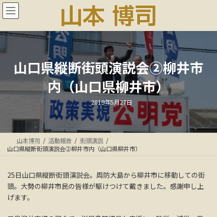
コ
ナ
ン
ビ
テ
ゲ
ン
ー
ツ
シ
へ
ョ
ス
ン
山口県縦断街頭演説会②柳井市
キ
に
内（山口県柳井市）
ッ
移
プ
動
最
2019年5月27日
終
更
新
日
時
:
山本博司
活動報告
街頭演説
山口県縦断街頭演説会②柳井市内（山口県柳井市）
25日山口県縦断街頭演説会。周防大島から柳井市に移動しての街
頭。大勢の柳井市民の皆様が駆けつけて戴きました。感謝申し上
げます。