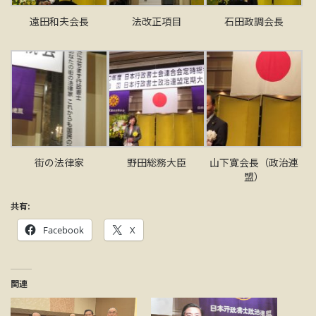
遠田和夫会長
法改正項目
石田政調会長
街の法律家
野田総務大臣
山下寛会長（政治連
盟）
共有:
Facebook
X
関連