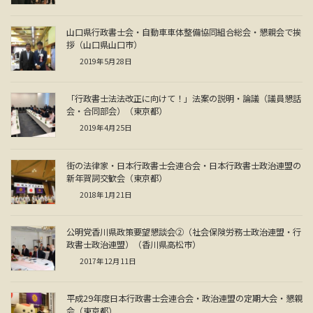
山口県行政書士会・自動車車体整備協同組合総会・懇親会で挨
拶（山口県山口市）
2019年5月28日
「行政書士法法改正に向けて！」法案の説明・論議（議員懇話
会・合同部会）（東京都）
2019年4月25日
街の法律家・日本行政書士会連合会・日本行政書士政治連盟の
新年賀詞交歓会（東京都）
2018年1月21日
公明党香川県政策要望懇談会②（社会保険労務士政治連盟・行
政書士政治連盟）（香川県高松市）
2017年12月11日
平成29年度日本行政書士会連合会・政治連盟の定期大会・懇親
会（東京都）