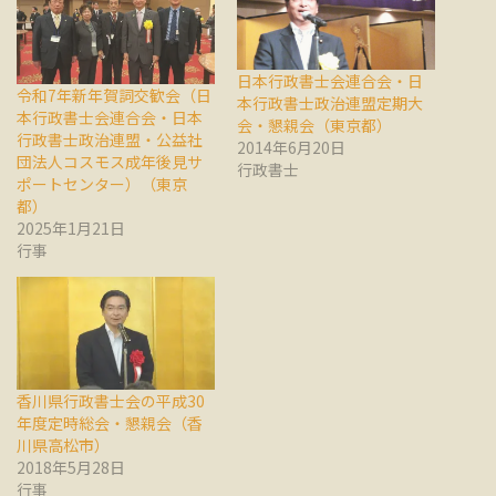
日本行政書士会連合会・日
令和7年新年賀詞交歓会（日
本行政書士政治連盟定期大
本行政書士会連合会・日本
会・懇親会（東京都）
行政書士政治連盟・公益社
2014年6月20日
団法人コスモス成年後見サ
行政書士
ポートセンター）（東京
都）
2025年1月21日
行事
香川県行政書士会の平成30
年度定時総会・懇親会（香
川県高松市）
2018年5月28日
行事