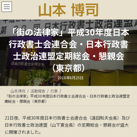
コ
ナ
ン
ビ
テ
ゲ
ン
ー
ツ
シ
「街の法律家」平成30年度日本
へ
ョ
ス
ン
行政書士会連合会・日本行政書
キ
に
ッ
移
士政治連盟定期総会・懇親会
プ
動
（東京都）
最
2018年6月25日
終
更
新
山本博司
活動報告
行事
日
時
「街の法律家」平成30年度日本行政書士会連合会・日本行政書士政治連盟定
:
期総会・懇親会（東京都）
21日夜、平成30年度日本行政書士会連合会（遠田和夫会長）及び
日本行政書士政治連盟（山下寛会長）の定期総会・懇親会が盛大
に開催されました。